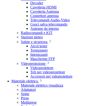
Decoder
Cavetteria HDMI
Cavetteria Antenna
Connettori antenna
Telecomandi Audio-Video
Gusci salva telecomando
Antenne da interno
Radiocomandi e KIT
Stazioni meteo
Salute e sicurezza
Alcol tester
Termometri
Igienizzanti
Mascherine FFP
Videoproiezione
Videoproiettore
Teli per videoproiettore
Accessori per vidoproiettore
Materiale elettrico
Materiale elettrico visualizza
Adattatori
Spine
Prese
Multiprese