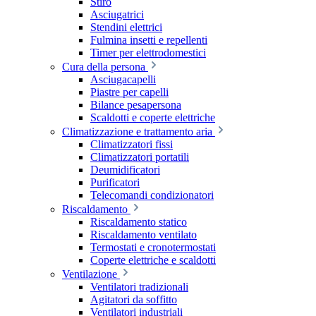
Stiro
Asciugatrici
Stendini elettrici
Fulmina insetti e repellenti
Timer per elettrodomestici
Cura della persona
Asciugacapelli
Piastre per capelli
Bilance pesapersona
Scaldotti e coperte elettriche
Climatizzazione e trattamento aria
Climatizzatori fissi
Climatizzatori portatili
Deumidificatori
Purificatori
Telecomandi condizionatori
Riscaldamento
Riscaldamento statico
Riscaldamento ventilato
Termostati e cronotermostati
Coperte elettriche e scaldotti
Ventilazione
Ventilatori tradizionali
Agitatori da soffitto
Ventilatori industriali