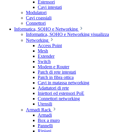
Estensori
Cavi intestati
Modulatori
Cavi coassiali
Connettori
Informatica, SOHO e Networking
Informatica, SOHO e Networking visualizza
Networking
Access Point
Mesh
Extender
Switch
Modem e Router
Patch di rete intestati
Patch in fibra ottica
Cavi in matassa networking
Adattatori di rete
Iniettori ed estensori PoE
Connettori networking
Utensili
Armadi Rack
Armadi
Box a muro
Pannelli
Ripiani