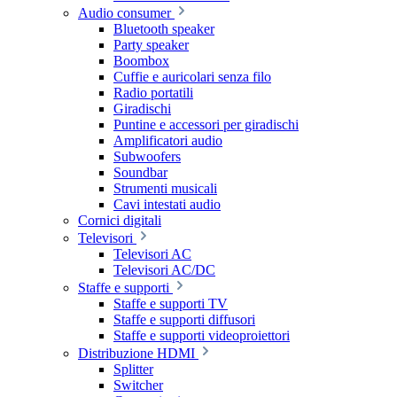
Audio consumer
Bluetooth speaker
Party speaker
Boombox
Cuffie e auricolari senza filo
Radio portatili
Giradischi
Puntine e accessori per giradischi
Amplificatori audio
Subwoofers
Soundbar
Strumenti musicali
Cavi intestati audio
Cornici digitali
Televisori
Televisori AC
Televisori AC/DC
Staffe e supporti
Staffe e supporti TV
Staffe e supporti diffusori
Staffe e supporti videoproiettori
Distribuzione HDMI
Splitter
Switcher