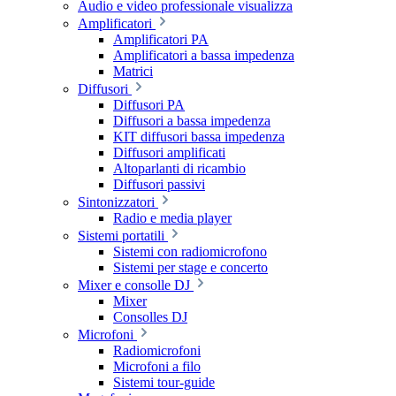
Audio e video professionale visualizza
Amplificatori
Amplificatori PA
Amplificatori a bassa impedenza
Matrici
Diffusori
Diffusori PA
Diffusori a bassa impedenza
KIT diffusori bassa impedenza
Diffusori amplificati
Altoparlanti di ricambio
Diffusori passivi
Sintonizzatori
Radio e media player
Sistemi portatili
Sistemi con radiomicrofono
Sistemi per stage e concerto
Mixer e consolle DJ
Mixer
Consolles DJ
Microfoni
Radiomicrofoni
Microfoni a filo
Sistemi tour-guide