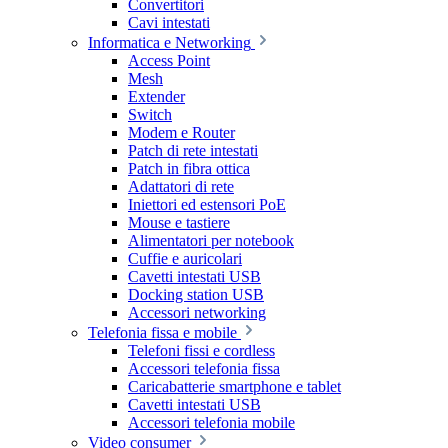
Convertitori
Cavi intestati
Informatica e Networking
Access Point
Mesh
Extender
Switch
Modem e Router
Patch di rete intestati
Patch in fibra ottica
Adattatori di rete
Iniettori ed estensori PoE
Mouse e tastiere
Alimentatori per notebook
Cuffie e auricolari
Cavetti intestati USB
Docking station USB
Accessori networking
Telefonia fissa e mobile
Telefoni fissi e cordless
Accessori telefonia fissa
Caricabatterie smartphone e tablet
Cavetti intestati USB
Accessori telefonia mobile
Video consumer