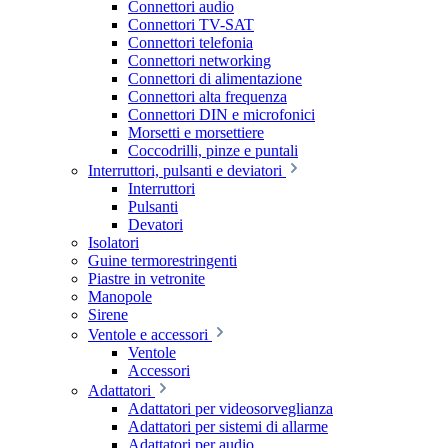
Connettori audio
Connettori TV-SAT
Connettori telefonia
Connettori networking
Connettori di alimentazione
Connettori alta frequenza
Connettori DIN e microfonici
Morsetti e morsettiere
Coccodrilli, pinze e puntali
Interruttori, pulsanti e deviatori
Interruttori
Pulsanti
Devatori
Isolatori
Guine termorestringenti
Piastre in vetronite
Manopole
Sirene
Ventole e accessori
Ventole
Accessori
Adattatori
Adattatori per videosorveglianza
Adattatori per sistemi di allarme
Adattatori per audio