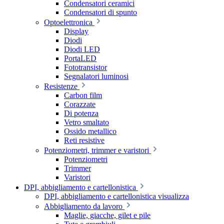
Condensatori ceramici
Condensatori di spunto
Optoelettronica
Display
Diodi
Diodi LED
PortaLED
Fototransistor
Segnalatori luminosi
Resistenze
Carbon film
Corazzate
Di potenza
Vetro smaltato
Ossido metallico
Reti resistive
Potenziometri, trimmer e varistori
Potenziometri
Trimmer
Varistori
DPI, abbigliamento e cartellonistica
DPI, abbigliamento e cartellonistica visualizza
Abbigliamento da lavoro
Maglie, giacche, gilet e pile