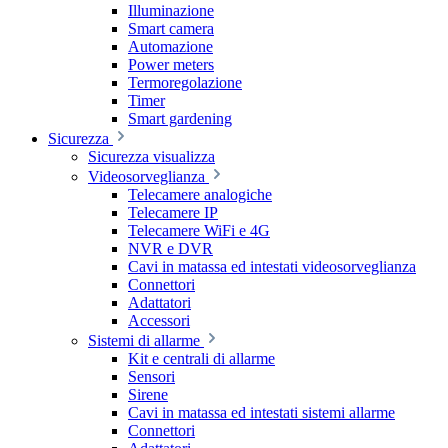
Illuminazione
Smart camera
Automazione
Power meters
Termoregolazione
Timer
Smart gardening
Sicurezza
Sicurezza visualizza
Videosorveglianza
Telecamere analogiche
Telecamere IP
Telecamere WiFi e 4G
NVR e DVR
Cavi in matassa ed intestati videosorveglianza
Connettori
Adattatori
Accessori
Sistemi di allarme
Kit e centrali di allarme
Sensori
Sirene
Cavi in matassa ed intestati sistemi allarme
Connettori