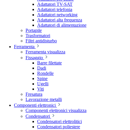
Adattatori TV-SAT
Adattatori telefonia
Adattatori networking
Adattatori alta frequenza
Adattatori di alimentazione
Portapile
Trasformatori
Filtri antidisturbo
Ferramenta
Ferramenta visualizza
Fissaggio
Barre filettate
Dadi
Rondelle
Spine
Ugelli
Viti
Fresatura
Lavorazione metalli
Componenti elettronici
Componenti elettronici visualizza
Condensatori
Condensatori elettrolitici
Condensatori poliestere