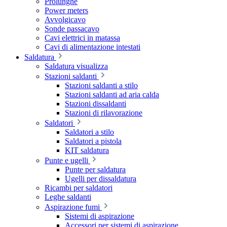
Prolunghe
Power meters
Avvolgicavo
Sonde passacavo
Cavi elettrici in matassa
Cavi di alimentazione intestati
Saldatura
Saldatura visualizza
Stazioni saldanti
Stazioni saldanti a stilo
Stazioni saldanti ad aria calda
Stazioni dissaldanti
Stazioni di rilavorazione
Saldatori
Saldatori a stilo
Saldatori a pistola
KIT saldatura
Punte e ugelli
Punte per saldatura
Ugelli per dissaldatura
Ricambi per saldatori
Leghe saldanti
Aspirazione fumi
Sistemi di aspirazione
Accessori per sistemi di aspirazione