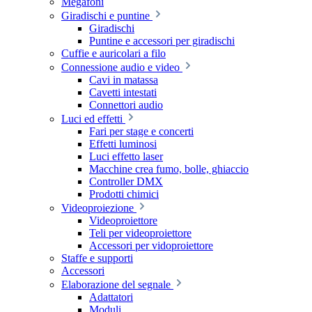
Megafoni
Giradischi e puntine
Giradischi
Puntine e accessori per giradischi
Cuffie e auricolari a filo
Connessione audio e video
Cavi in matassa
Cavetti intestati
Connettori audio
Luci ed effetti
Fari per stage e concerti
Effetti luminosi
Luci effetto laser
Macchine crea fumo, bolle, ghiaccio
Controller DMX
Prodotti chimici
Videoproiezione
Videoproiettore
Teli per videoproiettore
Accessori per vidoproiettore
Staffe e supporti
Accessori
Elaborazione del segnale
Adattatori
Moduli