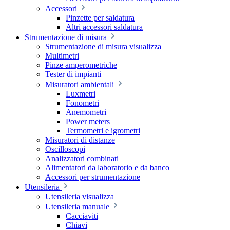
Accessori
Pinzette per saldatura
Altri accessori saldatura
Strumentazione di misura
Strumentazione di misura visualizza
Multimetri
Pinze amperometriche
Tester di impianti
Misuratori ambientali
Luxmetri
Fonometri
Anemometri
Power meters
Termometri e igrometri
Misuratori di distanze
Oscilloscopi
Analizzatori combinati
Alimentatori da laboratorio e da banco
Accessori per strumentazione
Utensileria
Utensileria visualizza
Utensileria manuale
Cacciaviti
Chiavi