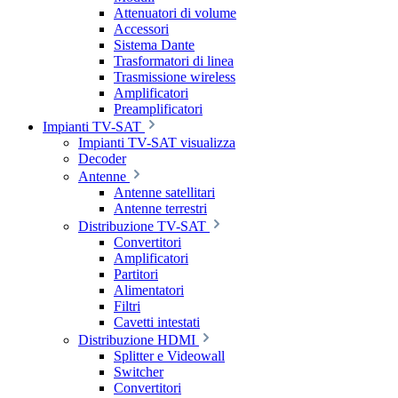
Attenuatori di volume
Accessori
Sistema Dante
Trasformatori di linea
Trasmissione wireless
Amplificatori
Preamplificatori
Impianti TV-SAT
Impianti TV-SAT visualizza
Decoder
Antenne
Antenne satellitari
Antenne terrestri
Distribuzione TV-SAT
Convertitori
Amplificatori
Partitori
Alimentatori
Filtri
Cavetti intestati
Distribuzione HDMI
Splitter e Videowall
Switcher
Convertitori