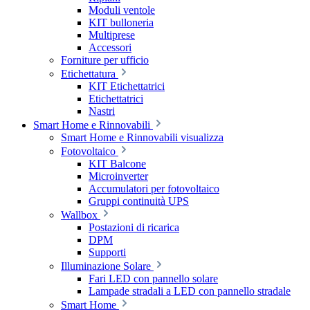
Moduli ventole
KIT bulloneria
Multiprese
Accessori
Forniture per ufficio
Etichettatura
KIT Etichettatrici
Etichettatrici
Nastri
Smart Home e Rinnovabili
Smart Home e Rinnovabili visualizza
Fotovoltaico
KIT Balcone
Microinverter
Accumulatori per fotovoltaico
Gruppi continuità UPS
Wallbox
Postazioni di ricarica
DPM
Supporti
Illuminazione Solare
Fari LED con pannello solare
Lampade stradali a LED con pannello stradale
Smart Home