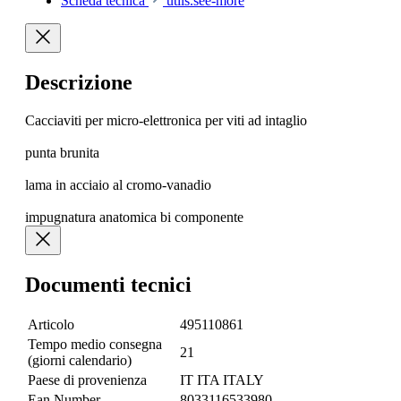
Scheda tecnica
utils.see-more
Descrizione
Cacciaviti per micro-elettronica per viti ad intaglio
punta brunita
lama in acciaio al cromo-vanadio
impugnatura anatomica bi componente
Documenti tecnici
Articolo
495110861
Tempo medio consegna
21
(giorni calendario)
Paese di provenienza
IT ITA ITALY
Ean Number
8033116533980