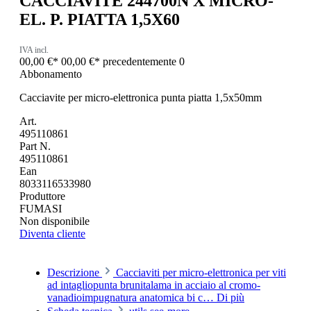
CACCIAVITE 244700N X MICRO-
EL. P. PIATTA 1,5X60
IVA incl.
00,00 €*
00,00 €*
precedentemente 0
Abbonamento
Cacciavite per micro-elettronica punta piatta 1,5x50mm
Art.
495110861
Part N.
495110861
Ean
8033116533980
Produttore
FUMASI
Non disponibile
Diventa cliente
Descrizione
Cacciaviti per micro-elettronica per viti
ad intagliopunta brunitalama in acciaio al cromo-
vanadioimpugnatura anatomica bi c…
Di più