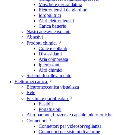
Maschere per saldatura
Elettroutensili da giardino
Idropulitrici
Altri elettroutensili
Carica batterie
Nastri adesivi e isolanti
Abrasivi
Prodotti chimici
Colle e collanti
Disossidanti
Aria compressa
Igienizzanti
Altri chimici
Sistemi di sollevamento
Elettromeccanica
Elettromeccanica visualizza
Relè
Fusibili e portafusibili
Fusibili
Portafusibili
Altroparlanti, buzzers e capsule microfoniche
Connettori
Connettori per videosorveglianza
Connettori per sistemi di allarme