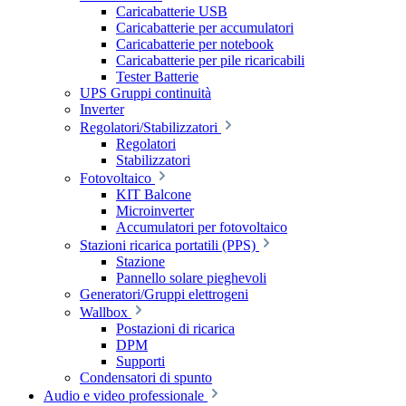
Caricabatterie USB
Caricabatterie per accumulatori
Caricabatterie per notebook
Caricabatterie per pile ricaricabili
Tester Batterie
UPS Gruppi continuità
Inverter
Regolatori/Stabilizzatori
Regolatori
Stabilizzatori
Fotovoltaico
KIT Balcone
Microinverter
Accumulatori per fotovoltaico
Stazioni ricarica portatili (PPS)
Stazione
Pannello solare pieghevoli
Generatori/Gruppi elettrogeni
Wallbox
Postazioni di ricarica
DPM
Supporti
Condensatori di spunto
Audio e video professionale