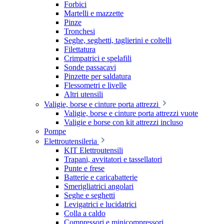
Forbici
Martelli e mazzette
Pinze
Tronchesi
Seghe, seghetti, taglierini e coltelli
Filettatura
Crimpatrici e spelafili
Sonde passacavi
Pinzette per saldatura
Flessometri e livelle
Altri utensili
Valigie, borse e cinture porta attrezzi
Valigie, borse e cinture porta attrezzi vuote
Valigie e borse con kit attrezzi incluso
Pompe
Elettroutensileria
KIT Elettroutensili
Trapani, avvitatori e tassellatori
Punte e frese
Batterie e caricabatterie
Smerigliatrici angolari
Seghe e seghetti
Levigatrici e lucidatrici
Colla a caldo
Compressori e minicompressori