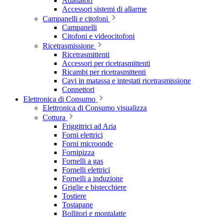
Adattatori
Accessori sistemi di allarme
Campanelli e citofoni
Campanelli
Citofoni e videocitofoni
Ricetrasmissione
Ricetrasmittenti
Accessori per ricetrasmittenti
Ricambi per ricetrasmittenti
Cavi in matassa e intestati ricetrasmissione
Connettori
Elettronica di Consumo
Elettronica di Consumo visualizza
Cottura
Friggitrici ad Aria
Forni elettrici
Forni microonde
Fornipizza
Fornelli a gas
Fornelli elettrici
Fornelli a induzione
Griglie e bistecchiere
Tostiere
Tostapane
Bollitori e montalatte