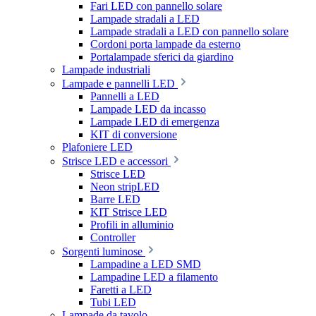
Fari LED con pannello solare
Lampade stradali a LED
Lampade stradali a LED con pannello solare
Cordoni porta lampade da esterno
Portalampade sferici da giardino
Lampade industriali
Lampade e pannelli LED
Pannelli a LED
Lampade LED da incasso
Lampade LED di emergenza
KIT di conversione
Plafoniere LED
Strisce LED e accessori
Strisce LED
Neon stripLED
Barre LED
KIT Strisce LED
Profili in alluminio
Controller
Sorgenti luminose
Lampadine a LED SMD
Lampadine LED a filamento
Faretti a LED
Tubi LED
Lampade da tavolo