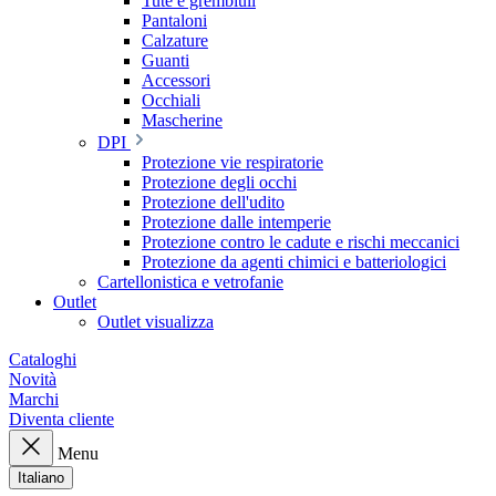
Tute e grembiuli
Pantaloni
Calzature
Guanti
Accessori
Occhiali
Mascherine
DPI
Protezione vie respiratorie
Protezione degli occhi
Protezione dell'udito
Protezione dalle intemperie
Protezione contro le cadute e rischi meccanici
Protezione da agenti chimici e batteriologici
Cartellonistica e vetrofanie
Outlet
Outlet visualizza
Cataloghi
Novità
Marchi
Diventa cliente
Menu
Italiano