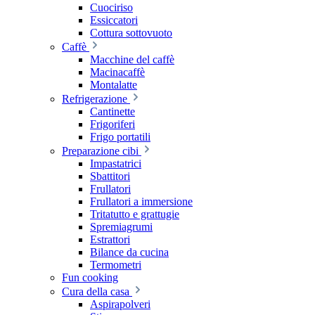
Cuociriso
Essiccatori
Cottura sottovuoto
Caffè
Macchine del caffè
Macinacaffè
Montalatte
Refrigerazione
Cantinette
Frigoriferi
Frigo portatili
Preparazione cibi
Impastatrici
Sbattitori
Frullatori
Frullatori a immersione
Tritatutto e grattugie
Spremiagrumi
Estrattori
Bilance da cucina
Termometri
Fun cooking
Cura della casa
Aspirapolveri