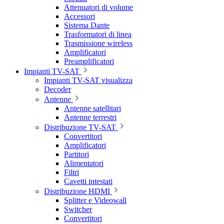
Attenuatori di volume
Accessori
Sistema Dante
Trasformatori di linea
Trasmissione wireless
Amplificatori
Preamplificatori
Impianti TV-SAT
Impianti TV-SAT visualizza
Decoder
Antenne
Antenne satellitari
Antenne terrestri
Distribuzione TV-SAT
Convertitori
Amplificatori
Partitori
Alimentatori
Filtri
Cavetti intestati
Distribuzione HDMI
Splitter e Videowall
Switcher
Convertitori