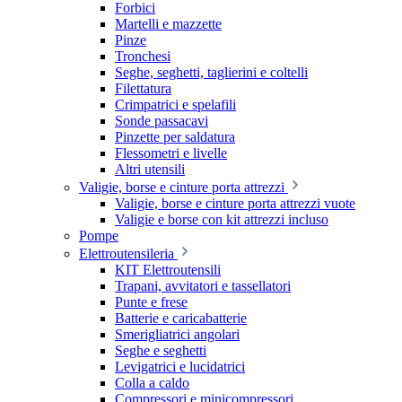
Forbici
Martelli e mazzette
Pinze
Tronchesi
Seghe, seghetti, taglierini e coltelli
Filettatura
Crimpatrici e spelafili
Sonde passacavi
Pinzette per saldatura
Flessometri e livelle
Altri utensili
Valigie, borse e cinture porta attrezzi
Valigie, borse e cinture porta attrezzi vuote
Valigie e borse con kit attrezzi incluso
Pompe
Elettroutensileria
KIT Elettroutensili
Trapani, avvitatori e tassellatori
Punte e frese
Batterie e caricabatterie
Smerigliatrici angolari
Seghe e seghetti
Levigatrici e lucidatrici
Colla a caldo
Compressori e minicompressori