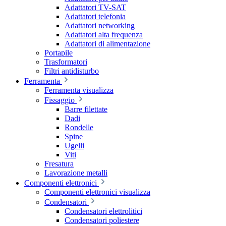
Adattatori TV-SAT
Adattatori telefonia
Adattatori networking
Adattatori alta frequenza
Adattatori di alimentazione
Portapile
Trasformatori
Filtri antidisturbo
Ferramenta
Ferramenta visualizza
Fissaggio
Barre filettate
Dadi
Rondelle
Spine
Ugelli
Viti
Fresatura
Lavorazione metalli
Componenti elettronici
Componenti elettronici visualizza
Condensatori
Condensatori elettrolitici
Condensatori poliestere