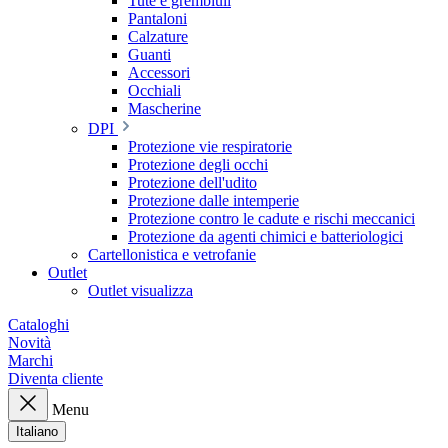
Tute e grembiuli
Pantaloni
Calzature
Guanti
Accessori
Occhiali
Mascherine
DPI
Protezione vie respiratorie
Protezione degli occhi
Protezione dell'udito
Protezione dalle intemperie
Protezione contro le cadute e rischi meccanici
Protezione da agenti chimici e batteriologici
Cartellonistica e vetrofanie
Outlet
Outlet visualizza
Cataloghi
Novità
Marchi
Diventa cliente
Menu
Italiano