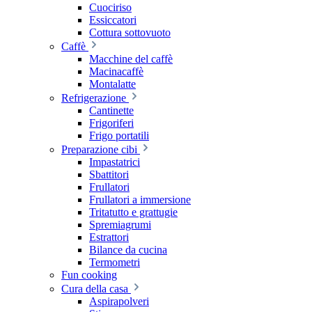
Cuociriso
Essiccatori
Cottura sottovuoto
Caffè
Macchine del caffè
Macinacaffè
Montalatte
Refrigerazione
Cantinette
Frigoriferi
Frigo portatili
Preparazione cibi
Impastatrici
Sbattitori
Frullatori
Frullatori a immersione
Tritatutto e grattugie
Spremiagrumi
Estrattori
Bilance da cucina
Termometri
Fun cooking
Cura della casa
Aspirapolveri