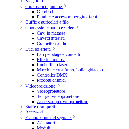
Megafoni
Giradischi e puntine
Giradischi
Puntine e accessori per giradischi
Cuffie e auricolari a filo
Connessione audio e video
Cavi in matassa
Cavetti intestati
Connettori audio
Luci ed effetti
Fari per stage e concerti
Effetti luminosi
Luci effetto laser
Macchine crea fumo, bolle, ghiaccio
Controller DMX
Prodotti chimici
Videoproiezione
Videoproiettore
Teli per videoproiettore
Accessori per vidoproiettore
Staffe e supporti
Accessori
Elaborazione del segnale
Adattatori
Moduli