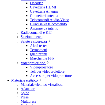
Decoder
Cavetteria HDMI
Cavetteria Antenna
Connettori antenna
Telecomandi Audio-Video
Gusci salva telecomando
Antenne da interno
Radiocomandi e KIT
Stazioni meteo
Salute e sicurezza
Alcol tester
Termometri
Igienizzanti
Mascherine FFP
Videoproiezione
Videoproiettore
Teli per videoproiettore
Accessori per vidoproiettore
Materiale elettrico
Materiale elettrico visualizza
Adattatori
Spine
Prese
Multiprese