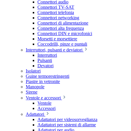
Connettori audio
Connettori TV-SAT
Connettori telefonia
Connettori networking
Connettori di alimentazione
Connettori alta frequenza
Connettori DIN e microfonici
Morsetti e morsettiere
Coccodrilli, pinze e puntali
Interruttori, pulsanti e deviatori
Interruttori
Pulsanti
Devatori
Isolatori
Guine termorestringenti
Piastre in vetronite
Manopole
Sirene
Ventole e accessori
Ventole
Accessori
Adattatori
Adattatori per videosorveglianza
Adattatori per sistemi di allarme
Adattatori per audio