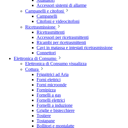
Adattatori
Accessori sistemi di allarme
Campanelli e citofoni
Campanelli
Citofoni e videocitofoni
Ricetrasmissione
Ricetrasmittenti
Accessori per ricetrasmittenti
Ricambi per ricetrasmittenti
Cavi in matassa e intestati ricetrasmissione
Connettori
Elettronica di Consumo
Elettronica di Consumo visualizza
Cottura
Friggitrici ad Aria
Forni elettrici
Forni microonde
Fornipizza
Fornelli a gas
Fornelli elettrici
Fornelli a induzione
Griglie e bistecchiere
Tostiere
Tostapane
Bollitori e montalatte