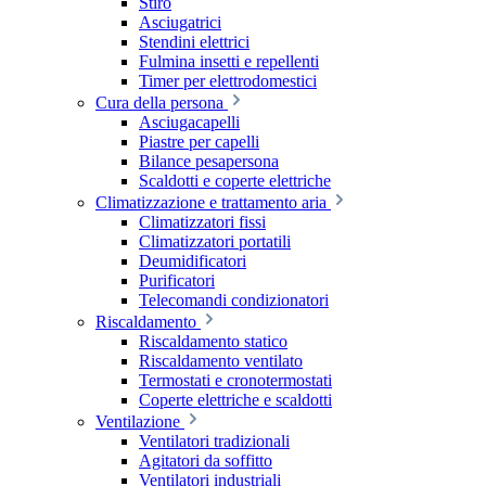
Stiro
Asciugatrici
Stendini elettrici
Fulmina insetti e repellenti
Timer per elettrodomestici
Cura della persona
Asciugacapelli
Piastre per capelli
Bilance pesapersona
Scaldotti e coperte elettriche
Climatizzazione e trattamento aria
Climatizzatori fissi
Climatizzatori portatili
Deumidificatori
Purificatori
Telecomandi condizionatori
Riscaldamento
Riscaldamento statico
Riscaldamento ventilato
Termostati e cronotermostati
Coperte elettriche e scaldotti
Ventilazione
Ventilatori tradizionali
Agitatori da soffitto
Ventilatori industriali