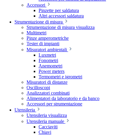
Accessori
Pinzette per saldatura
Altri accessori saldatura
Strumentazione di misura
Strumentazione di misura visualizza
Multimetri
Pinze amperometriche
Tester di impianti
Misuratori ambientali
Luxmetri
Fonometri
Anemometri
Power meters
Termometri e igrometri
Misuratori di distanze
Oscilloscopi
Analizzatori combinati
Alimentatori da laboratorio e da banco
Accessori per strumentazione
Utensileria
Utensileria visualizza
Utensileria manuale
Cacciaviti
Chiavi