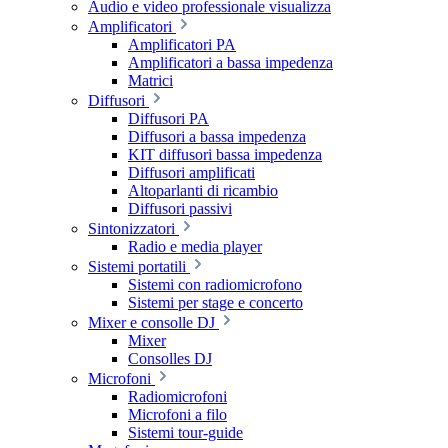
Audio e video professionale visualizza
Amplificatori
Amplificatori PA
Amplificatori a bassa impedenza
Matrici
Diffusori
Diffusori PA
Diffusori a bassa impedenza
KIT diffusori bassa impedenza
Diffusori amplificati
Altoparlanti di ricambio
Diffusori passivi
Sintonizzatori
Radio e media player
Sistemi portatili
Sistemi con radiomicrofono
Sistemi per stage e concerto
Mixer e consolle DJ
Mixer
Consolles DJ
Microfoni
Radiomicrofoni
Microfoni a filo
Sistemi tour-guide