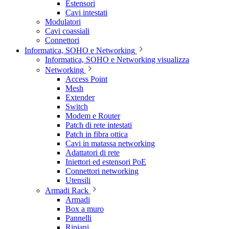
Estensori
Cavi intestati
Modulatori
Cavi coassiali
Connettori
Informatica, SOHO e Networking
Informatica, SOHO e Networking visualizza
Networking
Access Point
Mesh
Extender
Switch
Modem e Router
Patch di rete intestati
Patch in fibra ottica
Cavi in matassa networking
Adattatori di rete
Iniettori ed estensori PoE
Connettori networking
Utensili
Armadi Rack
Armadi
Box a muro
Pannelli
Ripiani