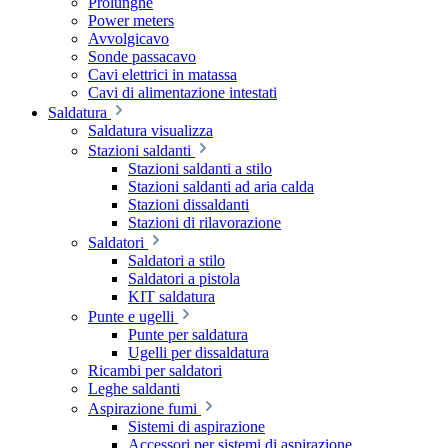
Prolunghe
Power meters
Avvolgicavo
Sonde passacavo
Cavi elettrici in matassa
Cavi di alimentazione intestati
Saldatura
Saldatura visualizza
Stazioni saldanti
Stazioni saldanti a stilo
Stazioni saldanti ad aria calda
Stazioni dissaldanti
Stazioni di rilavorazione
Saldatori
Saldatori a stilo
Saldatori a pistola
KIT saldatura
Punte e ugelli
Punte per saldatura
Ugelli per dissaldatura
Ricambi per saldatori
Leghe saldanti
Aspirazione fumi
Sistemi di aspirazione
Accessori per sistemi di aspirazione