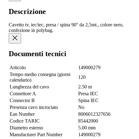
Descrizione
Cavetto tv, iec/iec, presa / spina 90° da 2,5mt., colore nero,
confezione in polybag.
Documenti tecnici
Articolo
149000279
Tempo medio consegna (giorni
120
calendario)
Lunghezza del cavo
2.50 m
Connettore A
Presa IEC
Connector B
Spina IEC
Presenza cavo incrociato
No
Ean Number
8006012327656
Codice TARIC
85442000
Diametro esterno
5.00 mm
Manufacturer Part Number
149000279