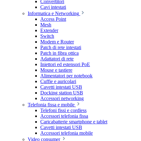
Convertitori
Cavi intestati
Informatica e Networking
Access Point
Mesh
Extender
Switch
Modem e Router
Patch di rete intestati
Patch in fibra ottica
Adattatori di rete
Iniettori ed estensori PoE
Mouse e tastiere
Alimentatori per notebook
Cuffie e auricolari
Cavetti intestati USB
Docking station USB
Accessori networking
Telefonia fissa e mobile
Telefoni fissi e cordless
Accessori telefonia fissa
Caricabatterie smartphone e tablet
Cavetti intestati USB
Accessori telefonia mobile
Video consumer