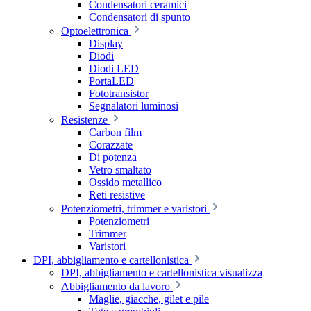
Condensatori ceramici
Condensatori di spunto
Optoelettronica
Display
Diodi
Diodi LED
PortaLED
Fototransistor
Segnalatori luminosi
Resistenze
Carbon film
Corazzate
Di potenza
Vetro smaltato
Ossido metallico
Reti resistive
Potenziometri, trimmer e varistori
Potenziometri
Trimmer
Varistori
DPI, abbigliamento e cartellonistica
DPI, abbigliamento e cartellonistica visualizza
Abbigliamento da lavoro
Maglie, giacche, gilet e pile