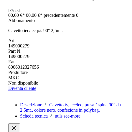
IVA incl.
00,00 €*
00,00 €*
precedentemente 0
Abbonamento
Cavetto iec/iec p/s 90° 2,5mt.
Art.
149000279
Part N.
149000279
Ean
8006012327656
Produttore
MKC
Non disponibile
Diventa cliente
Descrizione
Cavetto tv, iec/iec, presa / spina 90° da
2,5mt., colore nero, confezione in polybag.
Scheda tecnica
utils.see-more