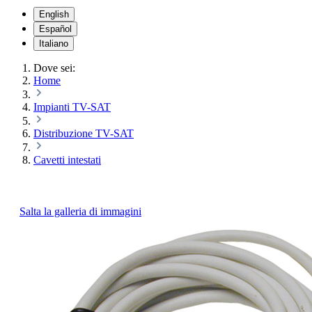
English
Español
Italiano
Dove sei:
Home
Impianti TV-SAT
Distribuzione TV-SAT
Cavetti intestati
Salta la galleria di immagini