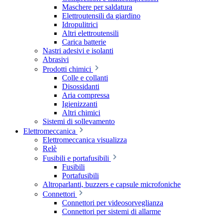
Maschere per saldatura
Elettroutensili da giardino
Idropulitrici
Altri elettroutensili
Carica batterie
Nastri adesivi e isolanti
Abrasivi
Prodotti chimici
Colle e collanti
Disossidanti
Aria compressa
Igienizzanti
Altri chimici
Sistemi di sollevamento
Elettromeccanica
Elettromeccanica visualizza
Relè
Fusibili e portafusibili
Fusibili
Portafusibili
Altroparlanti, buzzers e capsule microfoniche
Connettori
Connettori per videosorveglianza
Connettori per sistemi di allarme