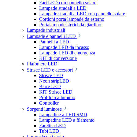
Fari LED con pannello solare
Lampade stradali a LED
Lampade stradali a LED con pannello solare
Cordoni porta lampade da esterno
Portalampade sferici da giardino
Lampade industriali
Lampade e pannelli LED
Pannelli a LED
Lampade LED da incasso
Lampade LED di emergenza
KIT di conversione
Plafoniere LED
Strisce LED e accessori
Strisce LED
Neon stripLED
Barre LED
KIT Strisce LED
Profili in alluminio
Controller
Sorgenti luminose
Lampadine a LED SMD
Lampadine LED a filamento
Faretti a LED
Tubi LED
Lampade da tavolo