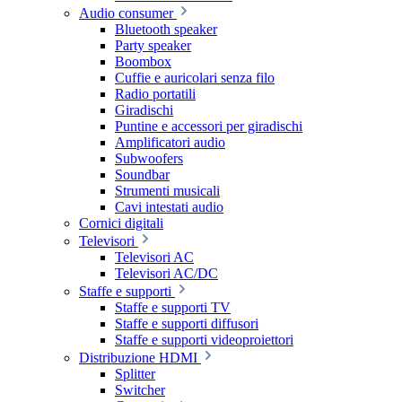
Audio consumer
Bluetooth speaker
Party speaker
Boombox
Cuffie e auricolari senza filo
Radio portatili
Giradischi
Puntine e accessori per giradischi
Amplificatori audio
Subwoofers
Soundbar
Strumenti musicali
Cavi intestati audio
Cornici digitali
Televisori
Televisori AC
Televisori AC/DC
Staffe e supporti
Staffe e supporti TV
Staffe e supporti diffusori
Staffe e supporti videoproiettori
Distribuzione HDMI
Splitter
Switcher