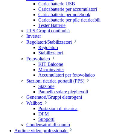
Caricabatterie USB
Caricabatterie per accumulatori
Caricabatterie per notebook
Caricabatterie per pile ricaricabili
Tester Batterie
UPS Gruppi continuità
Inverter
Regolatori/Stabilizzatori
Regolatori
Stabilizzatori
Fotovoltaico
KIT Balcone
Microinverter
Accumulatori per fotovoltaico
Stazioni ricarica portatili (PPS)
Stazione
Pannello solare pieghevoli
Generatori/Gruppi elettrogeni
Wallbox
Postazioni di ricarica
DPM
Supporti
Condensatori di spunto
Audio e video professionale