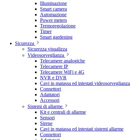
Illuminazione
Smart camera
Automazione
Power meters
Termoregolazione
Timer
Smart gardening
Sicurezza
Sicurezza visualizza
Videosorveglianza
Telecamere analogiche
Telecamere IP
Telecamere WiFi e 4G
NVR e DVR
Cavi in matassa ed intestati videosorveglianza
Connettori
Adattatori
Accessori
Sistemi di allarme
Kit e centrali di allarme
Sensori
Sirene
Cavi in matassa ed intestati sistemi allarme
Connettori