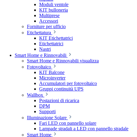
Moduli ventole
KIT bulloneria
Multiprese
Accessori
Forniture per ufficio
Etichettatura
KIT Etichettatrici
Etichettatrici
Nastri
Smart Home e Rinnovabili
Smart Home e Rinnovabili visualizza
Fotovoltaico
KIT Balcone
Microinverter
Accumulatori per fotovoltaico
Gruppi continuità UPS
Wallbox
Postazioni di ricarica
DPM
Supporti
Illuminazione Solare
Fari LED con pannello solare
Lampade stradali a LED con pannello stradale
Smart Home