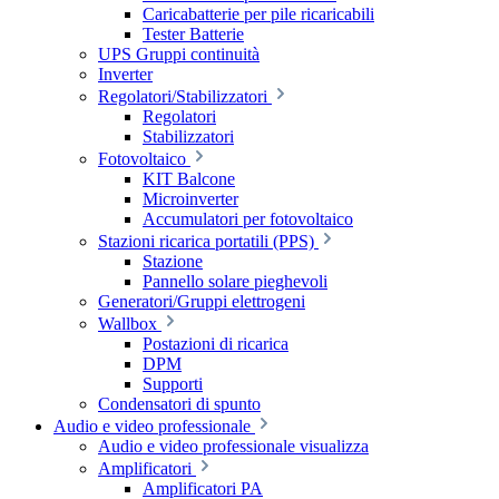
Caricabatterie per pile ricaricabili
Tester Batterie
UPS Gruppi continuità
Inverter
Regolatori/Stabilizzatori
Regolatori
Stabilizzatori
Fotovoltaico
KIT Balcone
Microinverter
Accumulatori per fotovoltaico
Stazioni ricarica portatili (PPS)
Stazione
Pannello solare pieghevoli
Generatori/Gruppi elettrogeni
Wallbox
Postazioni di ricarica
DPM
Supporti
Condensatori di spunto
Audio e video professionale
Audio e video professionale visualizza
Amplificatori
Amplificatori PA