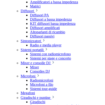
Amplificatori a bassa impedenza
Matrici
Diffusori
Diffusori PA
Diffusori a bassa impedenza
KIT diffusori bassa impedenza
Diffusori amplificati
Altoparlanti di ricambio
Diffusori passivi
Sintonizzatori
Radio e media player
Sistemi portatili
Sistemi con radiomicrofono
Sistemi per stage e concerto
Mixer e consolle DJ
Mixer
Consolles DJ
Microfoni
Radiomicrofoni
Microfoni a filo
Sistemi tour-guide
Megafoni
Giradischi e puntine
Giradischi