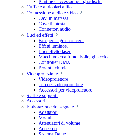
Puntine e accessori per giradischi
Cuffie e auricolari a filo
Connessione audio e video
Cavi in matassa
Cavetti intestati
Connettori audio
Luci ed effetti
Fari per stage e concerti
Effetti luminosi
Luci effetto laser
Macchine crea fumo, bolle, ghiaccio
Controller DMX
Prodotti chimici
Videoproiezione
Videoproiettore
Teli per videoproiettore
Accessori per vidoproiettore
Staffe e supporti
Accessori
Elaborazione del segnale
Adattatori
Moduli
Attenuatori di volume
Accessori
Sistema Dante