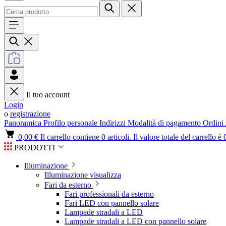
Il tuo account
Login
o
registrazione
Panoramica
Profilo personale
Indirizzi
Modalità di pagamento
Ordini
0,00 €
Il carrello contiene 0 articoli. Il valore totale del carrello è 
PRODOTTI
Illuminazione
Illuminazione visualizza
Fari da esterno
Fari professionali da esterno
Fari LED con pannello solare
Lampade stradali a LED
Lampade stradali a LED con pannello solare