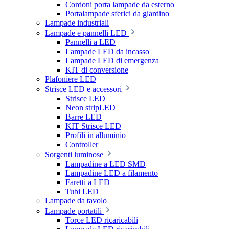
Cordoni porta lampade da esterno
Portalampade sferici da giardino
Lampade industriali
Lampade e pannelli LED
Pannelli a LED
Lampade LED da incasso
Lampade LED di emergenza
KIT di conversione
Plafoniere LED
Strisce LED e accessori
Strisce LED
Neon stripLED
Barre LED
KIT Strisce LED
Profili in alluminio
Controller
Sorgenti luminose
Lampadine a LED SMD
Lampadine LED a filamento
Faretti a LED
Tubi LED
Lampade da tavolo
Lampade portatili
Torce LED ricaricabili