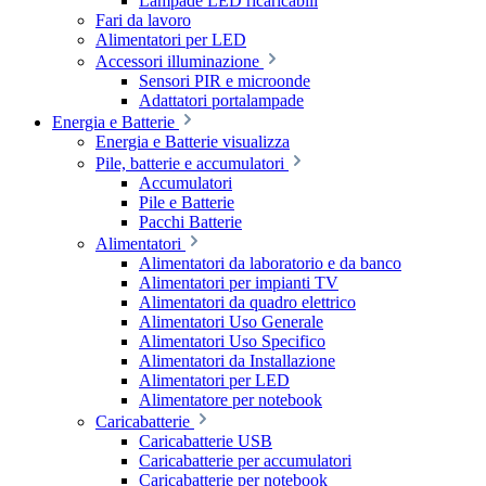
Lampade LED ricaricabili
Fari da lavoro
Alimentatori per LED
Accessori illuminazione
Sensori PIR e microonde
Adattatori portalampade
Energia e Batterie
Energia e Batterie visualizza
Pile, batterie e accumulatori
Accumulatori
Pile e Batterie
Pacchi Batterie
Alimentatori
Alimentatori da laboratorio e da banco
Alimentatori per impianti TV
Alimentatori da quadro elettrico
Alimentatori Uso Generale
Alimentatori Uso Specifico
Alimentatori da Installazione
Alimentatori per LED
Alimentatore per notebook
Caricabatterie
Caricabatterie USB
Caricabatterie per accumulatori
Caricabatterie per notebook