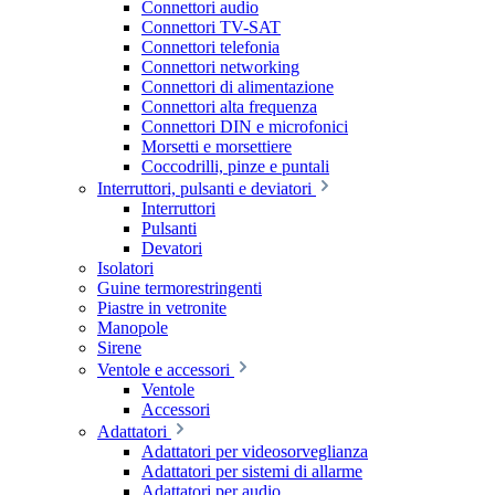
Connettori audio
Connettori TV-SAT
Connettori telefonia
Connettori networking
Connettori di alimentazione
Connettori alta frequenza
Connettori DIN e microfonici
Morsetti e morsettiere
Coccodrilli, pinze e puntali
Interruttori, pulsanti e deviatori
Interruttori
Pulsanti
Devatori
Isolatori
Guine termorestringenti
Piastre in vetronite
Manopole
Sirene
Ventole e accessori
Ventole
Accessori
Adattatori
Adattatori per videosorveglianza
Adattatori per sistemi di allarme
Adattatori per audio