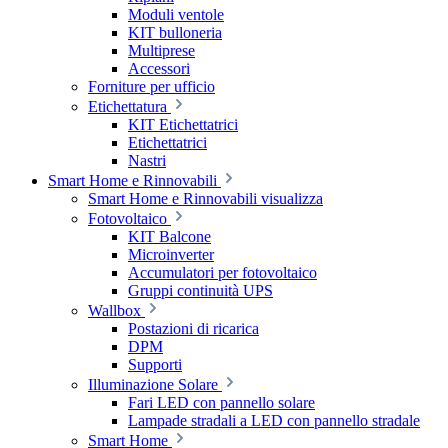
Moduli ventole
KIT bulloneria
Multiprese
Accessori
Forniture per ufficio
Etichettatura
KIT Etichettatrici
Etichettatrici
Nastri
Smart Home e Rinnovabili
Smart Home e Rinnovabili visualizza
Fotovoltaico
KIT Balcone
Microinverter
Accumulatori per fotovoltaico
Gruppi continuità UPS
Wallbox
Postazioni di ricarica
DPM
Supporti
Illuminazione Solare
Fari LED con pannello solare
Lampade stradali a LED con pannello stradale
Smart Home