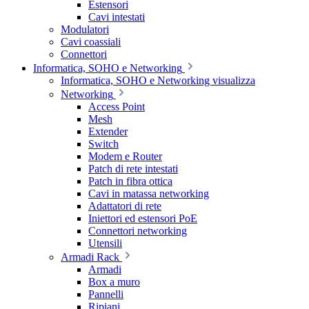
Estensori
Cavi intestati
Modulatori
Cavi coassiali
Connettori
Informatica, SOHO e Networking
Informatica, SOHO e Networking visualizza
Networking
Access Point
Mesh
Extender
Switch
Modem e Router
Patch di rete intestati
Patch in fibra ottica
Cavi in matassa networking
Adattatori di rete
Iniettori ed estensori PoE
Connettori networking
Utensili
Armadi Rack
Armadi
Box a muro
Pannelli
Ripiani