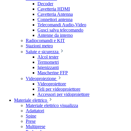
Decoder
Cavetteria HDMI
Cavetteria Antenna
Connettori antenna
Telecomandi Audio-Video
Gusci salva telecomando
Antenne da interno
Radiocomandi e KIT
Stazioni meteo
Salute e sicurezza
Alcol tester
Termometri
Igienizzanti
Mascherine FFP
Videoproiezione
Videoproiettore
Teli per videoproiettore
Accessori per vidoproiettore
Materiale elettrico
Materiale elettrico visualizza
Adattatori
Spine
Prese
Multiprese