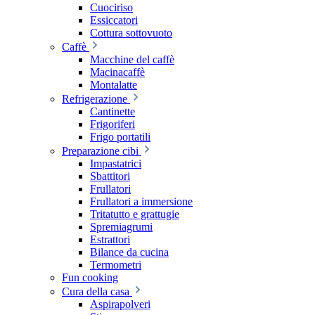
Cuociriso
Essiccatori
Cottura sottovuoto
Caffè
Macchine del caffè
Macinacaffè
Montalatte
Refrigerazione
Cantinette
Frigoriferi
Frigo portatili
Preparazione cibi
Impastatrici
Sbattitori
Frullatori
Frullatori a immersione
Tritatutto e grattugie
Spremiagrumi
Estrattori
Bilance da cucina
Termometri
Fun cooking
Cura della casa
Aspirapolveri