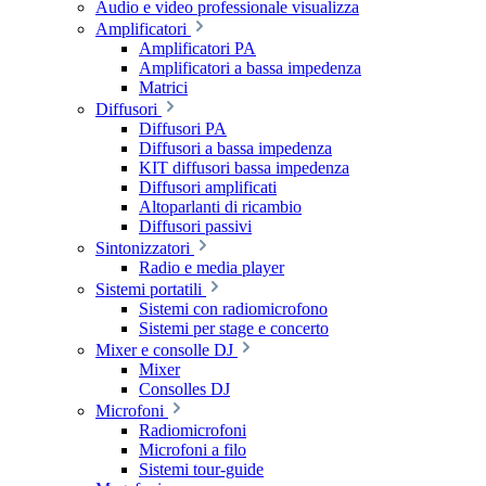
Audio e video professionale visualizza
Amplificatori
Amplificatori PA
Amplificatori a bassa impedenza
Matrici
Diffusori
Diffusori PA
Diffusori a bassa impedenza
KIT diffusori bassa impedenza
Diffusori amplificati
Altoparlanti di ricambio
Diffusori passivi
Sintonizzatori
Radio e media player
Sistemi portatili
Sistemi con radiomicrofono
Sistemi per stage e concerto
Mixer e consolle DJ
Mixer
Consolles DJ
Microfoni
Radiomicrofoni
Microfoni a filo
Sistemi tour-guide