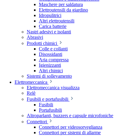
Maschere per saldatura
Elettroutensili da giardino
Idropulitrici
Altri elettroutensili
Carica batterie
Nastri adesivi e isolanti
Abrasivi
Prodotti chimici
Colle e collanti
Disossidanti
Aria compressa
Igienizzanti
Altri chimici
Sistemi di sollevamento
Elettromeccanica
Elettromeccanica visualizza
Relè
Fusibili e portafusibili
Fusibili
Portafusibili
Altroparlanti, buzzers e capsule microfoniche
Connettori
Connettori per videosorveglianza
Connettori per sistemi di allarme