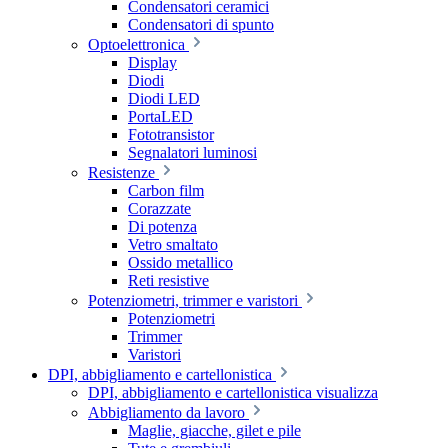
Condensatori ceramici
Condensatori di spunto
Optoelettronica
Display
Diodi
Diodi LED
PortaLED
Fototransistor
Segnalatori luminosi
Resistenze
Carbon film
Corazzate
Di potenza
Vetro smaltato
Ossido metallico
Reti resistive
Potenziometri, trimmer e varistori
Potenziometri
Trimmer
Varistori
DPI, abbigliamento e cartellonistica
DPI, abbigliamento e cartellonistica visualizza
Abbigliamento da lavoro
Maglie, giacche, gilet e pile