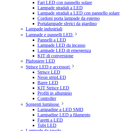
Fari LED con pannello solare
Lampade stradali a LED
Lampade stradali a LED con pannello solare
Cordoni porta lampade da esterno
Portalampade sferici da giardino
Lampade industriali
Lampade e pannelli LED
Pannelli a LED
Lampade LED da incasso
Lampade LED di emergenza
KIT di conversione
Plafoniere LED
Strisce LED e accessori
Strisce LED
Neon stripLED
Barre LED
KIT Strisce LED
Profili in alluminio
Controller
Sorgenti luminose
Lampadine a LED SMD
Lampadine LED a filamento
Faretti a LED
Tubi LED
Lampade da tavolo