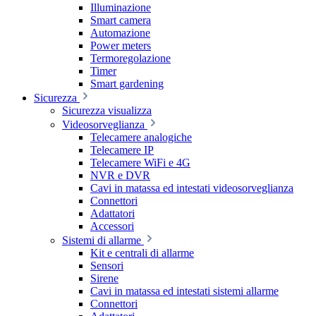
Illuminazione
Smart camera
Automazione
Power meters
Termoregolazione
Timer
Smart gardening
Sicurezza
Sicurezza visualizza
Videosorveglianza
Telecamere analogiche
Telecamere IP
Telecamere WiFi e 4G
NVR e DVR
Cavi in matassa ed intestati videosorveglianza
Connettori
Adattatori
Accessori
Sistemi di allarme
Kit e centrali di allarme
Sensori
Sirene
Cavi in matassa ed intestati sistemi allarme
Connettori