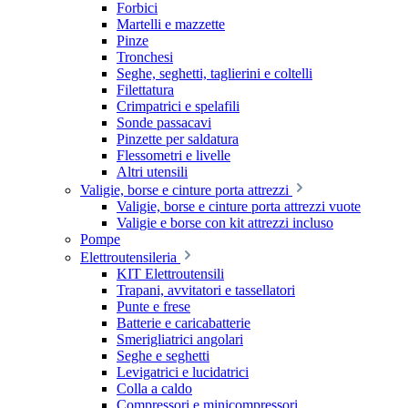
Forbici
Martelli e mazzette
Pinze
Tronchesi
Seghe, seghetti, taglierini e coltelli
Filettatura
Crimpatrici e spelafili
Sonde passacavi
Pinzette per saldatura
Flessometri e livelle
Altri utensili
Valigie, borse e cinture porta attrezzi
Valigie, borse e cinture porta attrezzi vuote
Valigie e borse con kit attrezzi incluso
Pompe
Elettroutensileria
KIT Elettroutensili
Trapani, avvitatori e tassellatori
Punte e frese
Batterie e caricabatterie
Smerigliatrici angolari
Seghe e seghetti
Levigatrici e lucidatrici
Colla a caldo
Compressori e minicompressori