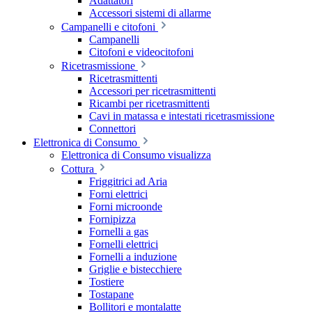
Adattatori
Accessori sistemi di allarme
Campanelli e citofoni
Campanelli
Citofoni e videocitofoni
Ricetrasmissione
Ricetrasmittenti
Accessori per ricetrasmittenti
Ricambi per ricetrasmittenti
Cavi in matassa e intestati ricetrasmissione
Connettori
Elettronica di Consumo
Elettronica di Consumo visualizza
Cottura
Friggitrici ad Aria
Forni elettrici
Forni microonde
Fornipizza
Fornelli a gas
Fornelli elettrici
Fornelli a induzione
Griglie e bistecchiere
Tostiere
Tostapane
Bollitori e montalatte