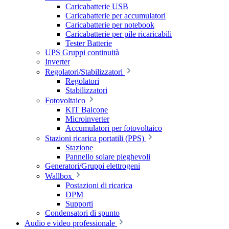
Caricabatterie USB
Caricabatterie per accumulatori
Caricabatterie per notebook
Caricabatterie per pile ricaricabili
Tester Batterie
UPS Gruppi continuità
Inverter
Regolatori/Stabilizzatori
Regolatori
Stabilizzatori
Fotovoltaico
KIT Balcone
Microinverter
Accumulatori per fotovoltaico
Stazioni ricarica portatili (PPS)
Stazione
Pannello solare pieghevoli
Generatori/Gruppi elettrogeni
Wallbox
Postazioni di ricarica
DPM
Supporti
Condensatori di spunto
Audio e video professionale