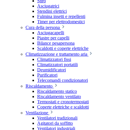
Stiro
Asciugatrici
Stendini elettrici
Fulmina insetti e repellenti
Timer per elettrodomestici
Cura della persona
Asciugacapelli
Piastre per capelli
Bilance pesapersona
Scaldotti e coperte elettriche
Climatizzazione e trattamento aria
Climatizzatori fissi
Climatizzatori portatili
Deumidificatori
Purificatori
Telecomandi condizionatori
Riscaldamento
Riscaldamento statico
Riscaldamento ventilato
Termostati e cronotermostati
Coperte elettriche e scaldotti
Ventilazione
Ventilatori tradizionali
Agitatori da soffitto
Ventilatori industriali