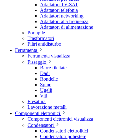
Adattatori TV-SAT
Adattatori telefonia
Adattatori networking
Adattatori alta frequenza
Adattatori di alimentazione
Portapile
Trasformatori
Filtri antidisturbo
Ferramenta
Ferramenta visualizza
Fissaggio
Barre filettate
Dadi
Rondelle
Spine
Ugelli
Viti
Fresatura
Lavorazione metalli
Componenti elettronici
Componenti elettronici visualizza
Condensatori
Condensatori elettrolitici
Condensatori poliestere