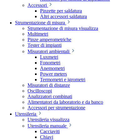
Accessori
Pinzette per saldatura
Altri accessori saldatura
Strumentazione di misura
Strumentazione di misura visualizza
Multimetri
Pinze amperometriche
Tester di impianti
Misuratori ambientali
Luxmetri
Fonometri
Anemometri
Power meters
Termometri e igrometri
Misuratori di distanze
Oscilloscopi
Analizzatori combinati
Alimentatori da laboratorio e da banco
Accessori per strumentazione
Utensileria
Utensileria visualizza
Utensileria manuale
Cacciaviti
Chiavi