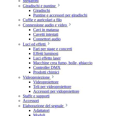
Megafoni
Giradischi e puntine
Giradischi
Puntine e accessori per giradischi
Cuffie e auricolari a filo
Connessione audio e video
Cavi in matassa
Cavetti intestati
Connettori audio
Luci ed effetti
Fari per stage e concerti
Effetti luminosi
Luci effetto laser
Macchine crea fumo, bolle, ghiaccio
Controller DMX
Prodotti chimici
Videoproiezione
Videoproiettore
Teli per videoproiettore
Accessori per vidoproiettore
Staffe e supporti
Accessori
Elaborazione del segnale
Adattatori
Moduli