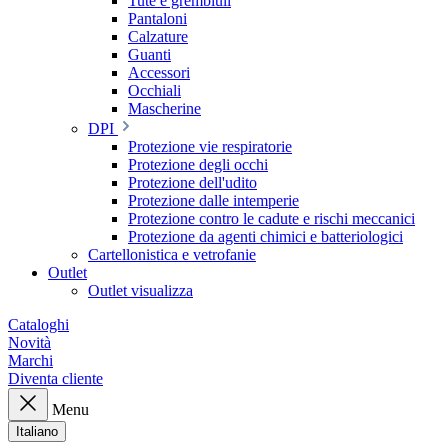
Tute e grembiuli
Pantaloni
Calzature
Guanti
Accessori
Occhiali
Mascherine
DPI
Protezione vie respiratorie
Protezione degli occhi
Protezione dell'udito
Protezione dalle intemperie
Protezione contro le cadute e rischi meccanici
Protezione da agenti chimici e batteriologici
Cartellonistica e vetrofanie
Outlet
Outlet visualizza
Cataloghi
Novità
Marchi
Diventa cliente
Menu
Italiano