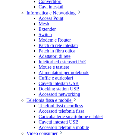
Convertitori
Cavi intestati
Informatica e Networking
Access Point
Mesh
Extender
Switch
Modem e Router
Patch di rete intestati
Patch in fibra ottica
Adattatori di rete
Iniettori ed estensori PoE
Mouse e tastiere
Alimentatori per notebook
Cuffie e auricolari
Cavetti intestati USB
Docking station USB
Accessori networking
Telefonia fissa e mobile
Telefoni fissi e cordless
Accessori telefonia fissa
Caricabatterie smartphone e tablet
Cavetti intestati USB
Accessori telefonia mobile
Video consumer