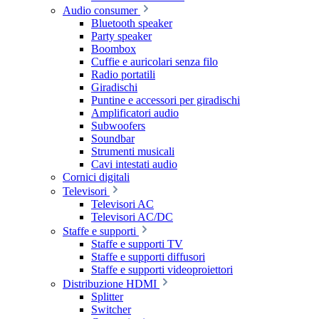
Audio consumer
Bluetooth speaker
Party speaker
Boombox
Cuffie e auricolari senza filo
Radio portatili
Giradischi
Puntine e accessori per giradischi
Amplificatori audio
Subwoofers
Soundbar
Strumenti musicali
Cavi intestati audio
Cornici digitali
Televisori
Televisori AC
Televisori AC/DC
Staffe e supporti
Staffe e supporti TV
Staffe e supporti diffusori
Staffe e supporti videoproiettori
Distribuzione HDMI
Splitter
Switcher