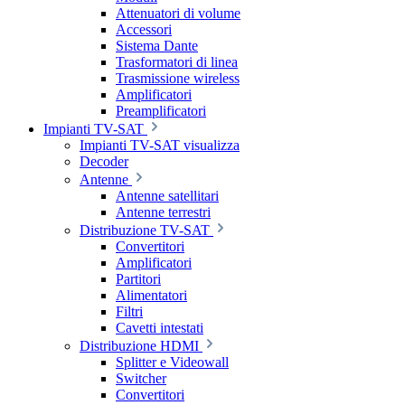
Attenuatori di volume
Accessori
Sistema Dante
Trasformatori di linea
Trasmissione wireless
Amplificatori
Preamplificatori
Impianti TV-SAT
Impianti TV-SAT visualizza
Decoder
Antenne
Antenne satellitari
Antenne terrestri
Distribuzione TV-SAT
Convertitori
Amplificatori
Partitori
Alimentatori
Filtri
Cavetti intestati
Distribuzione HDMI
Splitter e Videowall
Switcher
Convertitori