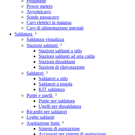
Prolunghe
Power meters
Avvolgicavo
Sonde passacavo
Cavi elettrici in matassa
Cavi di alimentazione intestati
Saldatura
Saldatura visualizza
Stazioni saldanti
Stazioni saldanti a stilo
Stazioni saldanti ad aria calda
Stazioni dissaldanti
Stazioni di rilavorazione
Saldatori
Saldatori a stilo
Saldatori a pistola
KIT saldatura
Punte e ugelli
Punte per saldatura
Ugelli per dissaldatura
Ricambi per saldatori
Leghe saldanti
Aspirazione fumi
Sistemi di aspirazione
Accessori per sistemi di aspirazione