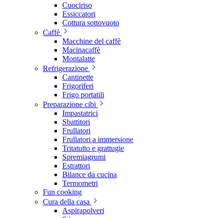
Cuociriso
Essiccatori
Cottura sottovuoto
Caffè
Macchine del caffè
Macinacaffè
Montalatte
Refrigerazione
Cantinette
Frigoriferi
Frigo portatili
Preparazione cibi
Impastatrici
Sbattitori
Frullatori
Frullatori a immersione
Tritatutto e grattugie
Spremiagrumi
Estrattori
Bilance da cucina
Termometri
Fun cooking
Cura della casa
Aspirapolveri