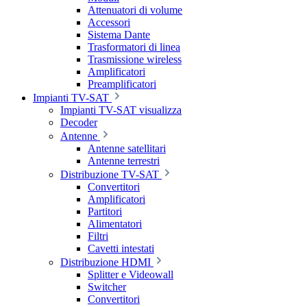
Attenuatori di volume
Accessori
Sistema Dante
Trasformatori di linea
Trasmissione wireless
Amplificatori
Preamplificatori
Impianti TV-SAT
Impianti TV-SAT visualizza
Decoder
Antenne
Antenne satellitari
Antenne terrestri
Distribuzione TV-SAT
Convertitori
Amplificatori
Partitori
Alimentatori
Filtri
Cavetti intestati
Distribuzione HDMI
Splitter e Videowall
Switcher
Convertitori