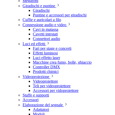
Megafoni
Giradischi e puntine
Giradischi
Puntine e accessori per giradischi
Cuffie e auricolari a filo
Connessione audio e video
Cavi in matassa
Cavetti intestati
Connettori audio
Luci ed effetti
Fari per stage e concerti
Effetti luminosi
Luci effetto laser
Macchine crea fumo, bolle, ghiaccio
Controller DMX
Prodotti chimici
Videoproiezione
Videoproiettore
Teli per videoproiettore
Accessori per vidoproiettore
Staffe e supporti
Accessori
Elaborazione del segnale
Adattatori
Moduli