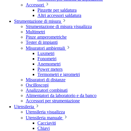
Accessori
Pinzette per saldatura
Altri accessori saldatura
Strumentazione di misura
Strumentazione di misura visualizza
Multimetri
Pinze amperometriche
Tester di impianti
Misuratori ambientali
Luxmetri
Fonometri
Anemometri
Power meters
Termometri e igrometri
Misuratori di distanze
Oscilloscopi
Analizzatori combinati
Alimentatori da laboratorio e da banco
Accessori per strumentazione
Utensileria
Utensileria visualizza
Utensileria manuale
Cacciaviti
Chiavi