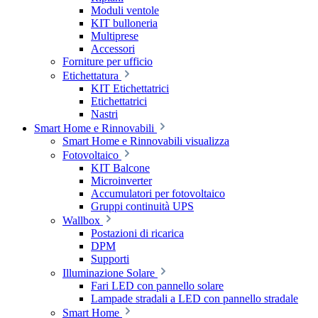
Moduli ventole
KIT bulloneria
Multiprese
Accessori
Forniture per ufficio
Etichettatura
KIT Etichettatrici
Etichettatrici
Nastri
Smart Home e Rinnovabili
Smart Home e Rinnovabili visualizza
Fotovoltaico
KIT Balcone
Microinverter
Accumulatori per fotovoltaico
Gruppi continuità UPS
Wallbox
Postazioni di ricarica
DPM
Supporti
Illuminazione Solare
Fari LED con pannello solare
Lampade stradali a LED con pannello stradale
Smart Home