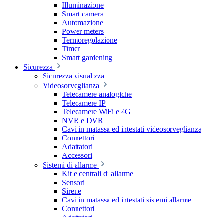
Illuminazione
Smart camera
Automazione
Power meters
Termoregolazione
Timer
Smart gardening
Sicurezza
Sicurezza visualizza
Videosorveglianza
Telecamere analogiche
Telecamere IP
Telecamere WiFi e 4G
NVR e DVR
Cavi in matassa ed intestati videosorveglianza
Connettori
Adattatori
Accessori
Sistemi di allarme
Kit e centrali di allarme
Sensori
Sirene
Cavi in matassa ed intestati sistemi allarme
Connettori