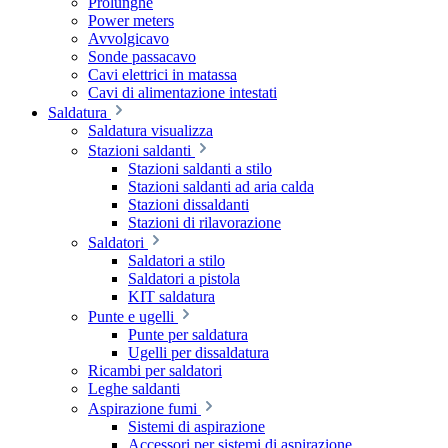
Prolunghe
Power meters
Avvolgicavo
Sonde passacavo
Cavi elettrici in matassa
Cavi di alimentazione intestati
Saldatura
Saldatura visualizza
Stazioni saldanti
Stazioni saldanti a stilo
Stazioni saldanti ad aria calda
Stazioni dissaldanti
Stazioni di rilavorazione
Saldatori
Saldatori a stilo
Saldatori a pistola
KIT saldatura
Punte e ugelli
Punte per saldatura
Ugelli per dissaldatura
Ricambi per saldatori
Leghe saldanti
Aspirazione fumi
Sistemi di aspirazione
Accessori per sistemi di aspirazione