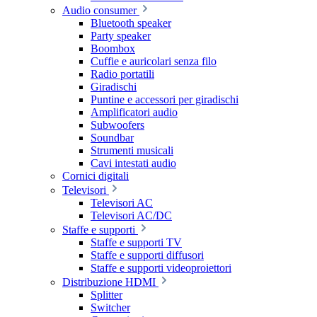
Audio consumer
Bluetooth speaker
Party speaker
Boombox
Cuffie e auricolari senza filo
Radio portatili
Giradischi
Puntine e accessori per giradischi
Amplificatori audio
Subwoofers
Soundbar
Strumenti musicali
Cavi intestati audio
Cornici digitali
Televisori
Televisori AC
Televisori AC/DC
Staffe e supporti
Staffe e supporti TV
Staffe e supporti diffusori
Staffe e supporti videoproiettori
Distribuzione HDMI
Splitter
Switcher