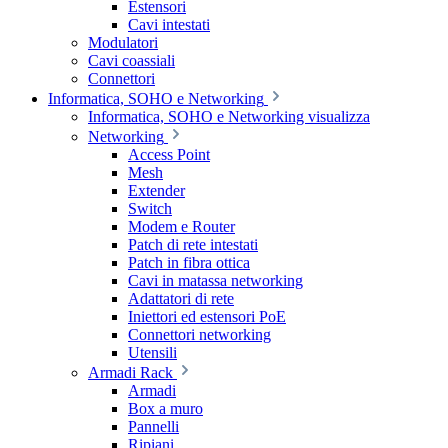
Estensori
Cavi intestati
Modulatori
Cavi coassiali
Connettori
Informatica, SOHO e Networking
Informatica, SOHO e Networking visualizza
Networking
Access Point
Mesh
Extender
Switch
Modem e Router
Patch di rete intestati
Patch in fibra ottica
Cavi in matassa networking
Adattatori di rete
Iniettori ed estensori PoE
Connettori networking
Utensili
Armadi Rack
Armadi
Box a muro
Pannelli
Ripiani