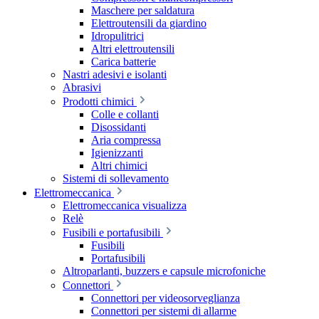
Maschere per saldatura
Elettroutensili da giardino
Idropulitrici
Altri elettroutensili
Carica batterie
Nastri adesivi e isolanti
Abrasivi
Prodotti chimici
Colle e collanti
Disossidanti
Aria compressa
Igienizzanti
Altri chimici
Sistemi di sollevamento
Elettromeccanica
Elettromeccanica visualizza
Relè
Fusibili e portafusibili
Fusibili
Portafusibili
Altroparlanti, buzzers e capsule microfoniche
Connettori
Connettori per videosorveglianza
Connettori per sistemi di allarme