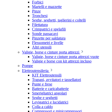
Forbici
Martelli e mazzette
Pinze
Tronchesi
Seghe, seghetti, taglierini e coltelli
Filettatura
Crimpatrici e spelafili
Sonde passacavi
Pinzette per saldatura
Flessometri e livelle
Altri utensili
Valigie, borse e cinture porta attrezzi
Valigie, borse e cinture porta attrezzi vuote
Valigie e borse con kit attrezzi incluso
Pompe
Elettroutensileria
KIT Elettroutensili
Trapani, avvitatori e tassellatori
Punte e frese
Batterie e caricabatterie
Smerigliatrici angolari
Seghe e seghetti
Levigatrici e lucidatrici
Colla a caldo
Compressori e minicompressori