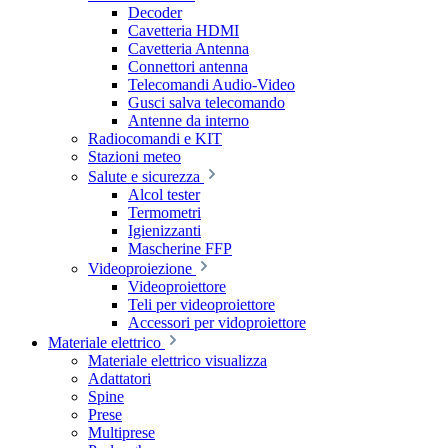
Decoder
Cavetteria HDMI
Cavetteria Antenna
Connettori antenna
Telecomandi Audio-Video
Gusci salva telecomando
Antenne da interno
Radiocomandi e KIT
Stazioni meteo
Salute e sicurezza
Alcol tester
Termometri
Igienizzanti
Mascherine FFP
Videoproiezione
Videoproiettore
Teli per videoproiettore
Accessori per vidoproiettore
Materiale elettrico
Materiale elettrico visualizza
Adattatori
Spine
Prese
Multiprese