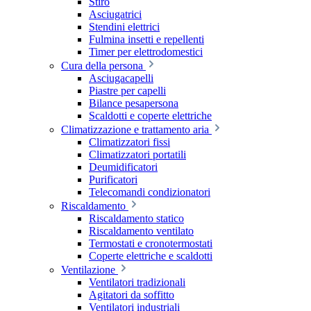
Stiro
Asciugatrici
Stendini elettrici
Fulmina insetti e repellenti
Timer per elettrodomestici
Cura della persona
Asciugacapelli
Piastre per capelli
Bilance pesapersona
Scaldotti e coperte elettriche
Climatizzazione e trattamento aria
Climatizzatori fissi
Climatizzatori portatili
Deumidificatori
Purificatori
Telecomandi condizionatori
Riscaldamento
Riscaldamento statico
Riscaldamento ventilato
Termostati e cronotermostati
Coperte elettriche e scaldotti
Ventilazione
Ventilatori tradizionali
Agitatori da soffitto
Ventilatori industriali