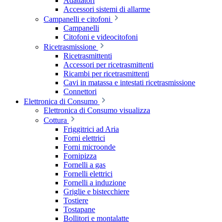
Adattatori
Accessori sistemi di allarme
Campanelli e citofoni
Campanelli
Citofoni e videocitofoni
Ricetrasmissione
Ricetrasmittenti
Accessori per ricetrasmittenti
Ricambi per ricetrasmittenti
Cavi in matassa e intestati ricetrasmissione
Connettori
Elettronica di Consumo
Elettronica di Consumo visualizza
Cottura
Friggitrici ad Aria
Forni elettrici
Forni microonde
Fornipizza
Fornelli a gas
Fornelli elettrici
Fornelli a induzione
Griglie e bistecchiere
Tostiere
Tostapane
Bollitori e montalatte