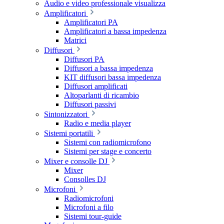
Audio e video professionale visualizza
Amplificatori
Amplificatori PA
Amplificatori a bassa impedenza
Matrici
Diffusori
Diffusori PA
Diffusori a bassa impedenza
KIT diffusori bassa impedenza
Diffusori amplificati
Altoparlanti di ricambio
Diffusori passivi
Sintonizzatori
Radio e media player
Sistemi portatili
Sistemi con radiomicrofono
Sistemi per stage e concerto
Mixer e consolle DJ
Mixer
Consolles DJ
Microfoni
Radiomicrofoni
Microfoni a filo
Sistemi tour-guide