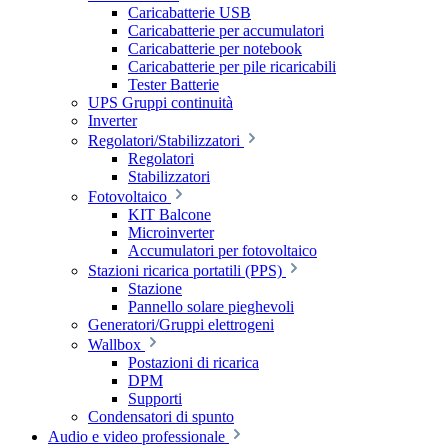
Caricabatterie USB
Caricabatterie per accumulatori
Caricabatterie per notebook
Caricabatterie per pile ricaricabili
Tester Batterie
UPS Gruppi continuità
Inverter
Regolatori/Stabilizzatori
Regolatori
Stabilizzatori
Fotovoltaico
KIT Balcone
Microinverter
Accumulatori per fotovoltaico
Stazioni ricarica portatili (PPS)
Stazione
Pannello solare pieghevoli
Generatori/Gruppi elettrogeni
Wallbox
Postazioni di ricarica
DPM
Supporti
Condensatori di spunto
Audio e video professionale