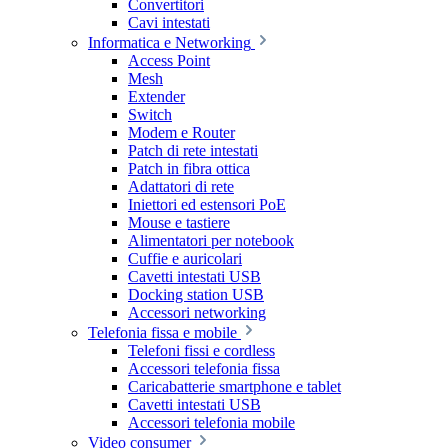
Convertitori
Cavi intestati
Informatica e Networking
Access Point
Mesh
Extender
Switch
Modem e Router
Patch di rete intestati
Patch in fibra ottica
Adattatori di rete
Iniettori ed estensori PoE
Mouse e tastiere
Alimentatori per notebook
Cuffie e auricolari
Cavetti intestati USB
Docking station USB
Accessori networking
Telefonia fissa e mobile
Telefoni fissi e cordless
Accessori telefonia fissa
Caricabatterie smartphone e tablet
Cavetti intestati USB
Accessori telefonia mobile
Video consumer