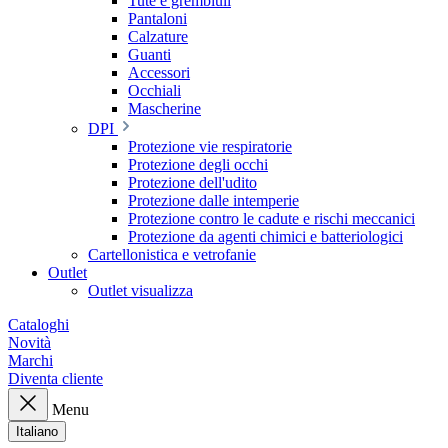
Tute e grembiuli
Pantaloni
Calzature
Guanti
Accessori
Occhiali
Mascherine
DPI
Protezione vie respiratorie
Protezione degli occhi
Protezione dell'udito
Protezione dalle intemperie
Protezione contro le cadute e rischi meccanici
Protezione da agenti chimici e batteriologici
Cartellonistica e vetrofanie
Outlet
Outlet visualizza
Cataloghi
Novità
Marchi
Diventa cliente
Menu
Italiano