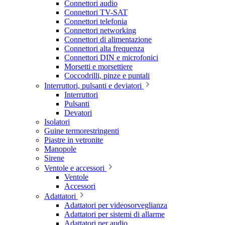
Connettori audio
Connettori TV-SAT
Connettori telefonia
Connettori networking
Connettori di alimentazione
Connettori alta frequenza
Connettori DIN e microfonici
Morsetti e morsettiere
Coccodrilli, pinze e puntali
Interruttori, pulsanti e deviatori
Interruttori
Pulsanti
Devatori
Isolatori
Guine termorestringenti
Piastre in vetronite
Manopole
Sirene
Ventole e accessori
Ventole
Accessori
Adattatori
Adattatori per videosorveglianza
Adattatori per sistemi di allarme
Adattatori per audio