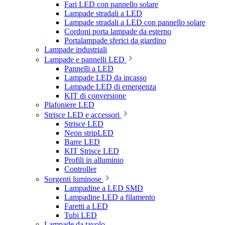
Fari LED con pannello solare
Lampade stradali a LED
Lampade stradali a LED con pannello solare
Cordoni porta lampade da esterno
Portalampade sferici da giardino
Lampade industriali
Lampade e pannelli LED
Pannelli a LED
Lampade LED da incasso
Lampade LED di emergenza
KIT di conversione
Plafoniere LED
Strisce LED e accessori
Strisce LED
Neon stripLED
Barre LED
KIT Strisce LED
Profili in alluminio
Controller
Sorgenti luminose
Lampadine a LED SMD
Lampadine LED a filamento
Faretti a LED
Tubi LED
Lampade da tavolo