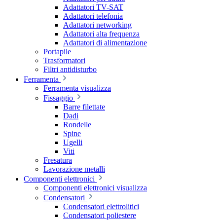
Adattatori TV-SAT
Adattatori telefonia
Adattatori networking
Adattatori alta frequenza
Adattatori di alimentazione
Portapile
Trasformatori
Filtri antidisturbo
Ferramenta
Ferramenta visualizza
Fissaggio
Barre filettate
Dadi
Rondelle
Spine
Ugelli
Viti
Fresatura
Lavorazione metalli
Componenti elettronici
Componenti elettronici visualizza
Condensatori
Condensatori elettrolitici
Condensatori poliestere