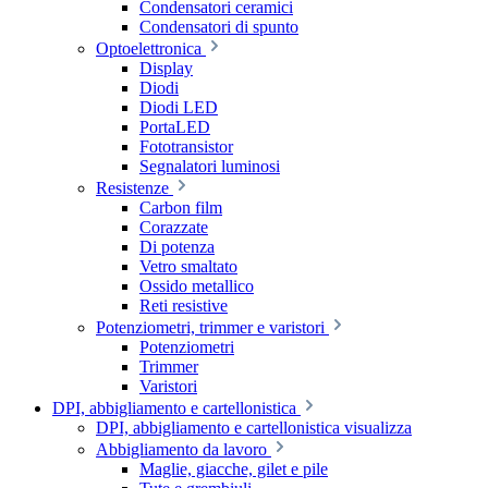
Condensatori ceramici
Condensatori di spunto
Optoelettronica
Display
Diodi
Diodi LED
PortaLED
Fototransistor
Segnalatori luminosi
Resistenze
Carbon film
Corazzate
Di potenza
Vetro smaltato
Ossido metallico
Reti resistive
Potenziometri, trimmer e varistori
Potenziometri
Trimmer
Varistori
DPI, abbigliamento e cartellonistica
DPI, abbigliamento e cartellonistica visualizza
Abbigliamento da lavoro
Maglie, giacche, gilet e pile