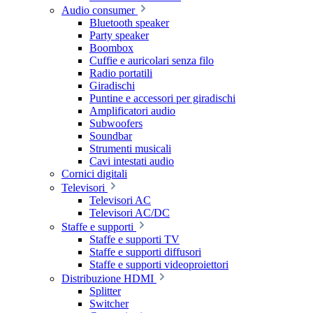
Audio consumer
Bluetooth speaker
Party speaker
Boombox
Cuffie e auricolari senza filo
Radio portatili
Giradischi
Puntine e accessori per giradischi
Amplificatori audio
Subwoofers
Soundbar
Strumenti musicali
Cavi intestati audio
Cornici digitali
Televisori
Televisori AC
Televisori AC/DC
Staffe e supporti
Staffe e supporti TV
Staffe e supporti diffusori
Staffe e supporti videoproiettori
Distribuzione HDMI
Splitter
Switcher