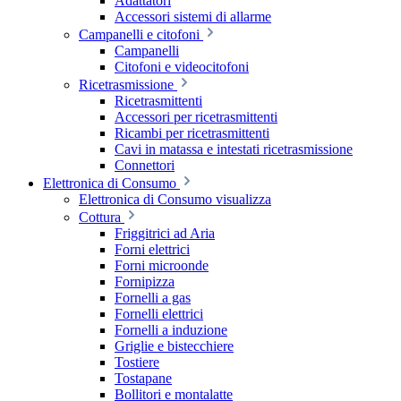
Adattatori
Accessori sistemi di allarme
Campanelli e citofoni
Campanelli
Citofoni e videocitofoni
Ricetrasmissione
Ricetrasmittenti
Accessori per ricetrasmittenti
Ricambi per ricetrasmittenti
Cavi in matassa e intestati ricetrasmissione
Connettori
Elettronica di Consumo
Elettronica di Consumo visualizza
Cottura
Friggitrici ad Aria
Forni elettrici
Forni microonde
Fornipizza
Fornelli a gas
Fornelli elettrici
Fornelli a induzione
Griglie e bistecchiere
Tostiere
Tostapane
Bollitori e montalatte