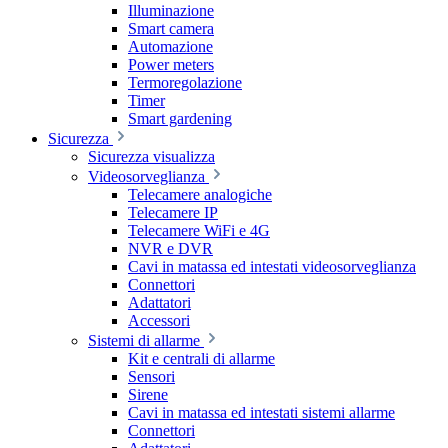
Illuminazione
Smart camera
Automazione
Power meters
Termoregolazione
Timer
Smart gardening
Sicurezza
Sicurezza visualizza
Videosorveglianza
Telecamere analogiche
Telecamere IP
Telecamere WiFi e 4G
NVR e DVR
Cavi in matassa ed intestati videosorveglianza
Connettori
Adattatori
Accessori
Sistemi di allarme
Kit e centrali di allarme
Sensori
Sirene
Cavi in matassa ed intestati sistemi allarme
Connettori