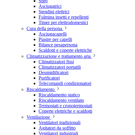
Stiro
Asciugatrici
Stendini elettrici
Fulmina insetti e repellenti
Timer per elettrodomestici
Cura della persona
Asciugacapelli
Piastre per capelli
Bilance pesapersona
Scaldotti e coperte elettriche
Climatizzazione e trattamento aria
Climatizzatori fissi
Climatizzatori portatili
Deumidificatori
Purificatori
Telecomandi condizionatori
Riscaldamento
Riscaldamento statico
Riscaldamento ventilato
Termostati e cronotermostati
Coperte elettriche e scaldotti
Ventilazione
Ventilatori tradizionali
Agitatori da soffitto
Ventilatori industriali