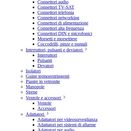
Connettori audio
Connettori TV-SAT
Connettori telefonia
Connettori networking
Connettori di alimentazione
Connettori alta frequenza
Connettori DIN e microfonici
Morsetti e morsettiere
Coccodrilli, pinze e puntali
Interruttori, pulsanti e deviatori
Interruttori
Pulsanti
Devatori
Isolatori
Guine termorestringenti
Piastre in vetronite
Manopole
Sirene
Ventole e accessori
Ventole
Accessori
Adattatori
Adattatori per videosorveglianza
Adattatori per sistemi di allarme
Adattatori per audio