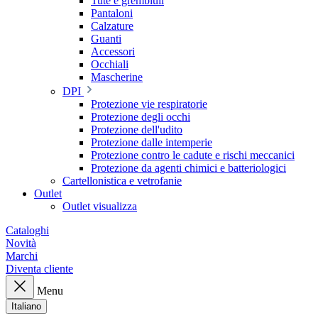
Tute e grembiuli
Pantaloni
Calzature
Guanti
Accessori
Occhiali
Mascherine
DPI
Protezione vie respiratorie
Protezione degli occhi
Protezione dell'udito
Protezione dalle intemperie
Protezione contro le cadute e rischi meccanici
Protezione da agenti chimici e batteriologici
Cartellonistica e vetrofanie
Outlet
Outlet visualizza
Cataloghi
Novità
Marchi
Diventa cliente
Menu
Italiano