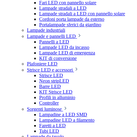
Fari LED con pannello solare
Lampade stradali a LED
Lampade stradali a LED con pannello solare
Cordoni porta lampade da esterno
Portalampade sferici da giardino
Lampade industriali
Lampade e pannelli LED
Pannelli a LED
Lampade LED da incasso
Lampade LED di emergenza
KIT di conversione
Plafoniere LED
Strisce LED e accessori
Strisce LED
Neon stripLED
Barre LED
KIT Strisce LED
Profili in alluminio
Controller
Sorgenti luminose
Lampadine a LED SMD
Lampadine LED a filamento
Faretti a LED
Tubi LED
Lampade da tavolo