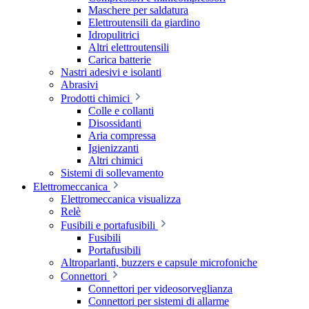
Maschere per saldatura
Elettroutensili da giardino
Idropulitrici
Altri elettroutensili
Carica batterie
Nastri adesivi e isolanti
Abrasivi
Prodotti chimici
Colle e collanti
Disossidanti
Aria compressa
Igienizzanti
Altri chimici
Sistemi di sollevamento
Elettromeccanica
Elettromeccanica visualizza
Relè
Fusibili e portafusibili
Fusibili
Portafusibili
Altroparlanti, buzzers e capsule microfoniche
Connettori
Connettori per videosorveglianza
Connettori per sistemi di allarme