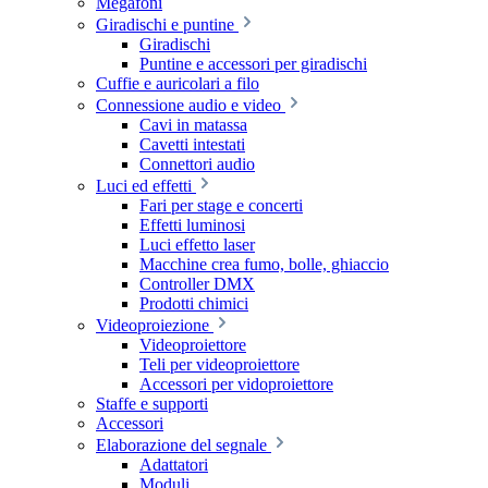
Megafoni
Giradischi e puntine
Giradischi
Puntine e accessori per giradischi
Cuffie e auricolari a filo
Connessione audio e video
Cavi in matassa
Cavetti intestati
Connettori audio
Luci ed effetti
Fari per stage e concerti
Effetti luminosi
Luci effetto laser
Macchine crea fumo, bolle, ghiaccio
Controller DMX
Prodotti chimici
Videoproiezione
Videoproiettore
Teli per videoproiettore
Accessori per vidoproiettore
Staffe e supporti
Accessori
Elaborazione del segnale
Adattatori
Moduli