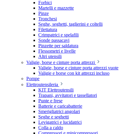
Forbici
Martelli e mazzette
Pinze
Tronchesi
Seghe, seghetti, taglierini e coltelli
Filettatura
Crimpatrici e spelafili
Sonde passacavi
Pinzette per saldatura
Flessometri e livelle
Altri utensili
Valigie, borse e cinture porta attrezzi
Valigie, borse e cinture porta attrezzi vuote
Valigie e borse con kit attrezzi incluso
Pompe
Elettroutensileria
KIT Elettroutensili
Trapani, avvitatori e tassellatori
Punte e frese
Batterie e caricabatterie
Smerigliatrici angolari
Seghe e seghetti
Levigatrici e lucidatrici
Colla a caldo
Compressori e minicompressori