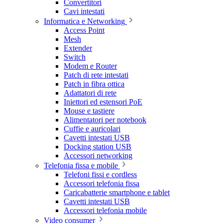
Convertitori
Cavi intestati
Informatica e Networking
Access Point
Mesh
Extender
Switch
Modem e Router
Patch di rete intestati
Patch in fibra ottica
Adattatori di rete
Iniettori ed estensori PoE
Mouse e tastiere
Alimentatori per notebook
Cuffie e auricolari
Cavetti intestati USB
Docking station USB
Accessori networking
Telefonia fissa e mobile
Telefoni fissi e cordless
Accessori telefonia fissa
Caricabatterie smartphone e tablet
Cavetti intestati USB
Accessori telefonia mobile
Video consumer