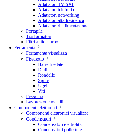
Adattatori TV-SAT
Adattatori telefonia
Adattatori networking
Adattatori alta frequenza
Adattatori di alimentazione
Portapile
Trasformatori
Filtri antidisturbo
Ferramenta
Ferramenta visualizza
Fissaggio
Barre filettate
Dadi
Rondelle
Spine
Ugelli
Viti
Fresatura
Lavorazione metalli
Componenti elettronici
Componenti elettronici visualizza
Condensatori
Condensatori elettrolitici
Condensatori poliestere