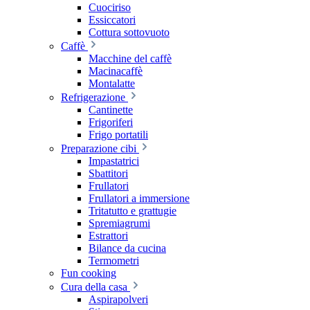
Cuociriso
Essiccatori
Cottura sottovuoto
Caffè
Macchine del caffè
Macinacaffè
Montalatte
Refrigerazione
Cantinette
Frigoriferi
Frigo portatili
Preparazione cibi
Impastatrici
Sbattitori
Frullatori
Frullatori a immersione
Tritatutto e grattugie
Spremiagrumi
Estrattori
Bilance da cucina
Termometri
Fun cooking
Cura della casa
Aspirapolveri