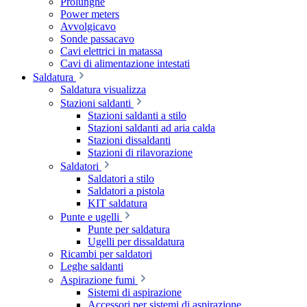
Prolunghe
Power meters
Avvolgicavo
Sonde passacavo
Cavi elettrici in matassa
Cavi di alimentazione intestati
Saldatura
Saldatura visualizza
Stazioni saldanti
Stazioni saldanti a stilo
Stazioni saldanti ad aria calda
Stazioni dissaldanti
Stazioni di rilavorazione
Saldatori
Saldatori a stilo
Saldatori a pistola
KIT saldatura
Punte e ugelli
Punte per saldatura
Ugelli per dissaldatura
Ricambi per saldatori
Leghe saldanti
Aspirazione fumi
Sistemi di aspirazione
Accessori per sistemi di aspirazione