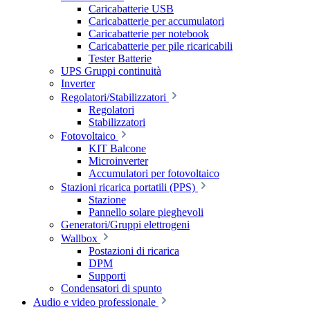
Caricabatterie USB
Caricabatterie per accumulatori
Caricabatterie per notebook
Caricabatterie per pile ricaricabili
Tester Batterie
UPS Gruppi continuità
Inverter
Regolatori/Stabilizzatori
Regolatori
Stabilizzatori
Fotovoltaico
KIT Balcone
Microinverter
Accumulatori per fotovoltaico
Stazioni ricarica portatili (PPS)
Stazione
Pannello solare pieghevoli
Generatori/Gruppi elettrogeni
Wallbox
Postazioni di ricarica
DPM
Supporti
Condensatori di spunto
Audio e video professionale