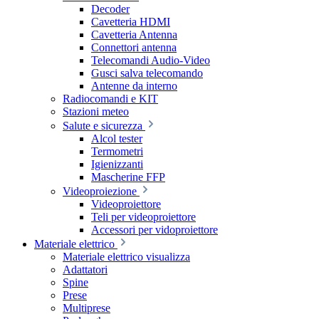
Decoder
Cavetteria HDMI
Cavetteria Antenna
Connettori antenna
Telecomandi Audio-Video
Gusci salva telecomando
Antenne da interno
Radiocomandi e KIT
Stazioni meteo
Salute e sicurezza
Alcol tester
Termometri
Igienizzanti
Mascherine FFP
Videoproiezione
Videoproiettore
Teli per videoproiettore
Accessori per vidoproiettore
Materiale elettrico
Materiale elettrico visualizza
Adattatori
Spine
Prese
Multiprese