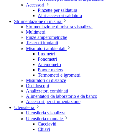
Accessori
Pinzette per saldatura
Altri accessori saldatura
Strumentazione di misura
Strumentazione di misura visualizza
Multimetri
Pinze amperometriche
Tester di impianti
Misuratori ambientali
Luxmetri
Fonometri
Anemometri
Power meters
Termometri e igrometri
Misuratori di distanze
Oscilloscopi
Analizzatori combinati
Alimentatori da laboratorio e da banco
Accessori per strumentazione
Utensileria
Utensileria visualizza
Utensileria manuale
Cacciaviti
Chiavi