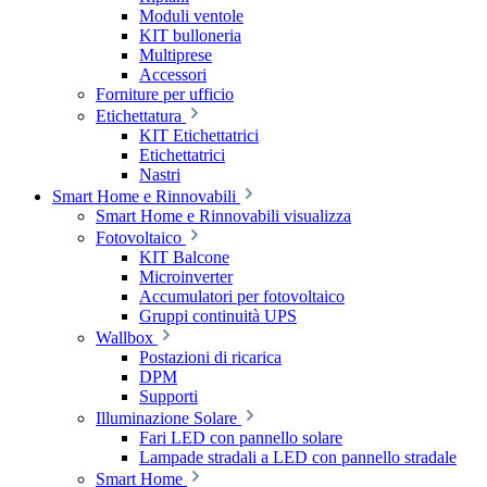
Moduli ventole
KIT bulloneria
Multiprese
Accessori
Forniture per ufficio
Etichettatura
KIT Etichettatrici
Etichettatrici
Nastri
Smart Home e Rinnovabili
Smart Home e Rinnovabili visualizza
Fotovoltaico
KIT Balcone
Microinverter
Accumulatori per fotovoltaico
Gruppi continuità UPS
Wallbox
Postazioni di ricarica
DPM
Supporti
Illuminazione Solare
Fari LED con pannello solare
Lampade stradali a LED con pannello stradale
Smart Home