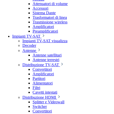
Attenuatori di volume
Accessori
Sistema Dante
Trasformatori di linea
Trasmissione wireless
Amplificatori
Preamplificatori
Impianti TV-SAT
Impianti TV-SAT visualizza
Decoder
Antenne
Antenne satellitari
Antenne terrestri
Distribuzione TV-SAT
Convertitori
Amplificatori
Partitori
Alimentatori
Filtri
Cavetti intestati
Distribuzione HDMI
Splitter e Videowall
Switcher
Convertitori