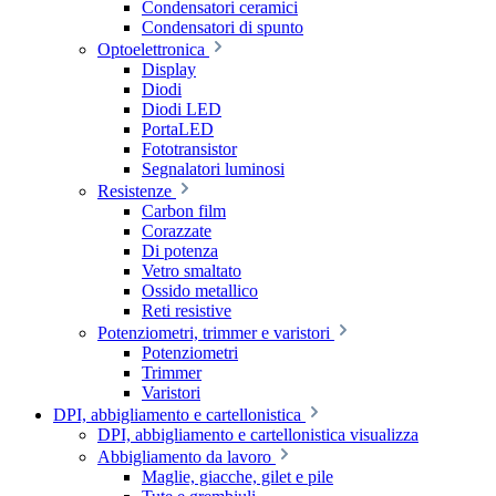
Condensatori ceramici
Condensatori di spunto
Optoelettronica
Display
Diodi
Diodi LED
PortaLED
Fototransistor
Segnalatori luminosi
Resistenze
Carbon film
Corazzate
Di potenza
Vetro smaltato
Ossido metallico
Reti resistive
Potenziometri, trimmer e varistori
Potenziometri
Trimmer
Varistori
DPI, abbigliamento e cartellonistica
DPI, abbigliamento e cartellonistica visualizza
Abbigliamento da lavoro
Maglie, giacche, gilet e pile