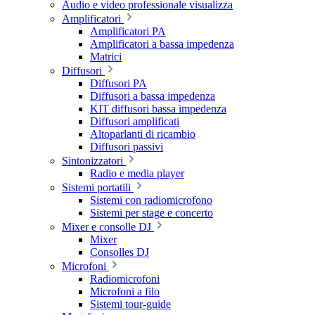
Audio e video professionale visualizza
Amplificatori
Amplificatori PA
Amplificatori a bassa impedenza
Matrici
Diffusori
Diffusori PA
Diffusori a bassa impedenza
KIT diffusori bassa impedenza
Diffusori amplificati
Altoparlanti di ricambio
Diffusori passivi
Sintonizzatori
Radio e media player
Sistemi portatili
Sistemi con radiomicrofono
Sistemi per stage e concerto
Mixer e consolle DJ
Mixer
Consolles DJ
Microfoni
Radiomicrofoni
Microfoni a filo
Sistemi tour-guide