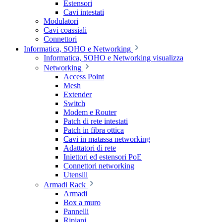
Estensori
Cavi intestati
Modulatori
Cavi coassiali
Connettori
Informatica, SOHO e Networking
Informatica, SOHO e Networking visualizza
Networking
Access Point
Mesh
Extender
Switch
Modem e Router
Patch di rete intestati
Patch in fibra ottica
Cavi in matassa networking
Adattatori di rete
Iniettori ed estensori PoE
Connettori networking
Utensili
Armadi Rack
Armadi
Box a muro
Pannelli
Ripiani