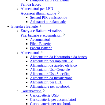
Lampade LED ricaricabili
Fari da lavoro
Alimentatori per LED
Accessori illuminazione
Sensori PIR e microonde
Adattatori portalampade
Energia e Batterie
Energia e Batterie visualizza
Pile, batterie e accumulatori
Accumulatori
Pile e Batterie
Pacchi Batterie
Alimentatori
Alimentatori da laboratorio e da banco
Alimentatori per impianti TV
Alimentatori da quadro elettrico
Alimentatori Uso Generale
Alimentatori Uso Specifico
Alimentatori da Installazione
Alimentatori per LED
Alimentatore per notebook
Caricabatterie
Caricabatterie USB
Caricabatterie per accumulatori
Caricabatterie per notebook