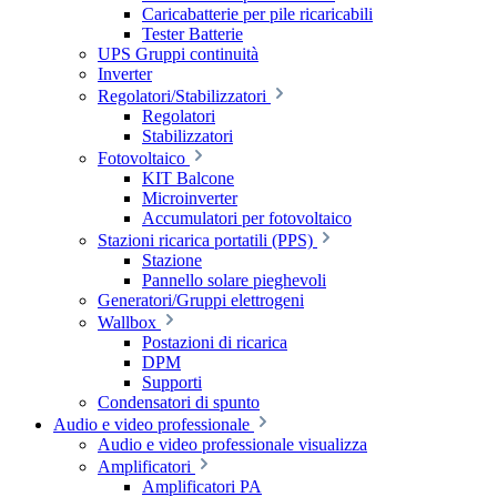
Caricabatterie per pile ricaricabili
Tester Batterie
UPS Gruppi continuità
Inverter
Regolatori/Stabilizzatori
Regolatori
Stabilizzatori
Fotovoltaico
KIT Balcone
Microinverter
Accumulatori per fotovoltaico
Stazioni ricarica portatili (PPS)
Stazione
Pannello solare pieghevoli
Generatori/Gruppi elettrogeni
Wallbox
Postazioni di ricarica
DPM
Supporti
Condensatori di spunto
Audio e video professionale
Audio e video professionale visualizza
Amplificatori
Amplificatori PA