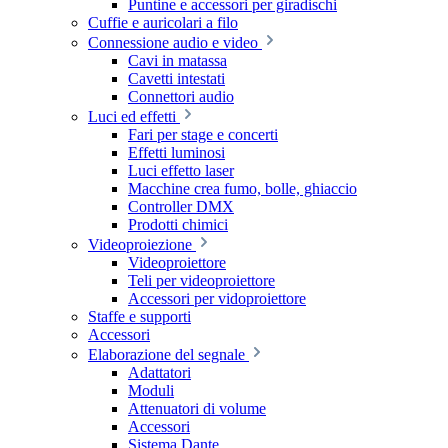
Puntine e accessori per giradischi
Cuffie e auricolari a filo
Connessione audio e video
Cavi in matassa
Cavetti intestati
Connettori audio
Luci ed effetti
Fari per stage e concerti
Effetti luminosi
Luci effetto laser
Macchine crea fumo, bolle, ghiaccio
Controller DMX
Prodotti chimici
Videoproiezione
Videoproiettore
Teli per videoproiettore
Accessori per vidoproiettore
Staffe e supporti
Accessori
Elaborazione del segnale
Adattatori
Moduli
Attenuatori di volume
Accessori
Sistema Dante