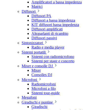
Amplificatori a bassa impedenza
Matrici
Diffusori
Diffusori PA
Diffusori a bassa impedenza
KIT diffusori bassa impedenza
Diffusori amplificati
Altoparlanti di ricambio
Diffusori passivi
Sintonizzatori
Radio e media player
Sistemi portatili
Sistemi con radiomicrofono
Sistemi per stage e concerto
Mixer e consolle DJ
Mixer
Consolles DJ
Microfoni
Radiomicrofoni
Microfoni a filo
Sistemi tour-guide
Megafoni
Giradischi e puntine
Giradischi