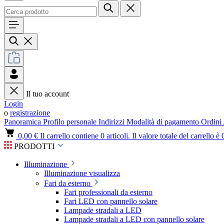
Il tuo account
Login
o
registrazione
Panoramica
Profilo personale
Indirizzi
Modalità di pagamento
Ordini
0,00 €
Il carrello contiene 0 articoli. Il valore totale del carrello è 
PRODOTTI
Illuminazione
Illuminazione visualizza
Fari da esterno
Fari professionali da esterno
Fari LED con pannello solare
Lampade stradali a LED
Lampade stradali a LED con pannello solare