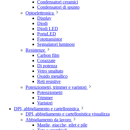
Condensatori ceramici
Condensatori di spunto
Optoelettronica
Display
Diodi
Diodi LED
PortaLED
Fototransistor
Segnalatori luminosi
Resistenze
Carbon film
Corazzate
Di potenza
Vetro smaltato
Ossido metallico
Reti resistive
Potenziometri, trimmer e varistori
Potenziometri
Trimmer
Varistori
DPI, abbigliamento e cartellonistica
DPI, abbigliamento e cartellonistica visualizza
Abbigliamento da lavoro
Maglie, giacche, gilet e pile