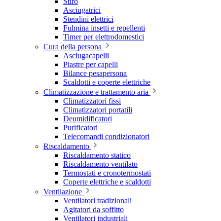
Stiro
Asciugatrici
Stendini elettrici
Fulmina insetti e repellenti
Timer per elettrodomestici
Cura della persona
Asciugacapelli
Piastre per capelli
Bilance pesapersona
Scaldotti e coperte elettriche
Climatizzazione e trattamento aria
Climatizzatori fissi
Climatizzatori portatili
Deumidificatori
Purificatori
Telecomandi condizionatori
Riscaldamento
Riscaldamento statico
Riscaldamento ventilato
Termostati e cronotermostati
Coperte elettriche e scaldotti
Ventilazione
Ventilatori tradizionali
Agitatori da soffitto
Ventilatori industriali