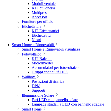
Moduli ventole
KIT bulloneria
Multiprese
Accessori
Forniture per ufficio
Etichettatura
KIT Etichettatrici
Etichettatrici
Nastri
Smart Home e Rinnovabili
Smart Home e Rinnovabili visualizza
Fotovoltaico
KIT Balcone
Microinverter
Accumulatori per fotovoltaico
Gruppi continuità UPS
Wallbox
Postazioni di ricarica
DPM
Supporti
Illuminazione Solare
Fari LED con pannello solare
Lampade stradali a LED con pannello stradale
Smart Home