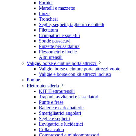
Forbici
Martelli e mazzette
Pinze
Tronchesi
Seghe, seghetti, taglierini e coltelli
Filettatura
Crimpatrici e spelafili
Sonde passacavi
Pinzette per saldatura
Flessometri e livelle
Altri utensili
Valigie, borse e cinture porta attrezzi
Valigie, borse e cinture porta attrezzi vuote
Valigie e borse con kit attrezzi incluso
Pompe
Elettroutensileria
KIT Elettroutensili
Trapani, avvitatori e tassellatori
Punte e frese
Batterie e caricabatterie
Smerigliatrici angolari
Seghe e seghetti
Levigatrici e lucidatrici
Colla a caldo
Compressori e minicompressori