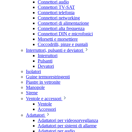
Connettori audio
Connettori TV-SAT
Connettori telefonia
Connettori networking
Connettori di alimentazione
Connettori alta frequenza
Connettori DIN e microfonici
Morsetti e morsettiere
Coccodrilli, pinze e puntali
Interruttori, pulsanti e deviatori
Interruttori
Pulsanti
Devatori
Isolatori
Guine termorestringenti
Piastre in vetronite
Manopole
Sirene
Ventole e accessori
Ventole
Accessori
Adattatori
Adattatori per videosorveglianza
Adattatori per sistemi di allarme
Adattatori per audio