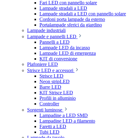
Fari LED con pannello solare
Lampade stradali a LED
Lampade stradali a LED con pannello solare
Cordoni porta lampade da esterno
Portalampade sferici da giardino
Lampade industriali
Lampade e pannelli LED
Pannelli a LED
Lampade LED da incasso
Lampade LED di emergenza
KIT di conversione
Plafoniere LED
Strisce LED e accessori
Strisce LED
Neon stripLED
Barre LED
KIT Strisce LED
Profili in alluminio
Controller
Sorgenti luminose
Lampadine a LED SMD
Lampadine LED a filamento
Faretti a LED
Tubi LED
Lampade da tavolo