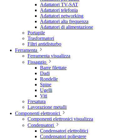
Adattatori TV-SAT
Adattatori telefonia
Adattatori networking
Adattatori alta frequenza
Adattatori di alimentazione
Portapile
Trasformatori
Filtri antidisturbo
Ferramenta
Ferramenta visualizza
Fissaggio
Barre filettate
Dadi
Rondelle
Spine
Ugelli
Viti
Fresatura
Lavorazione metalli
Componenti elettronici
Componenti elettronici visualizza
Condensatori
Condensatori elettrolitici
Condensatori poliestere