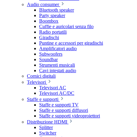
Audio consumer
Bluetooth speaker
Party speaker
Boombox
Cuffie e auricolari senza filo
Radio portatili
Giradischi
Puntine e accessori per giradischi
Amplificatori audio
Subwoofers
Soundbar
Strumenti musicali
Cavi intestati audio
Cornici digitali
Televisori
Televisori AC
Televisori AC/DC
Staffe e supporti
Staffe e supporti TV
Staffe e supporti diffusori
Staffe e supporti videoproiettori
Distribuzione HDMI
Splitter
Switcher