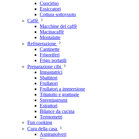
Cuociriso
Essiccatori
Cottura sottovuoto
Caffè
Macchine del caffè
Macinacaffè
Montalatte
Refrigerazione
Cantinette
Frigoriferi
Frigo portatili
Preparazione cibi
Impastatrici
Sbattitori
Frullatori
Frullatori a immersione
Tritatutto e grattugie
Spremiagrumi
Estrattori
Bilance da cucina
Termometri
Fun cooking
Cura della casa
Aspirapolveri