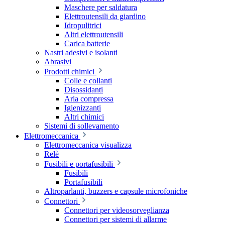
Maschere per saldatura
Elettroutensili da giardino
Idropulitrici
Altri elettroutensili
Carica batterie
Nastri adesivi e isolanti
Abrasivi
Prodotti chimici
Colle e collanti
Disossidanti
Aria compressa
Igienizzanti
Altri chimici
Sistemi di sollevamento
Elettromeccanica
Elettromeccanica visualizza
Relè
Fusibili e portafusibili
Fusibili
Portafusibili
Altroparlanti, buzzers e capsule microfoniche
Connettori
Connettori per videosorveglianza
Connettori per sistemi di allarme