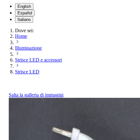
English
Español
Italiano
Dove sei:
Home
Illuminazione
Strisce LED e accessori
Strisce LED
Salta la galleria di immagini