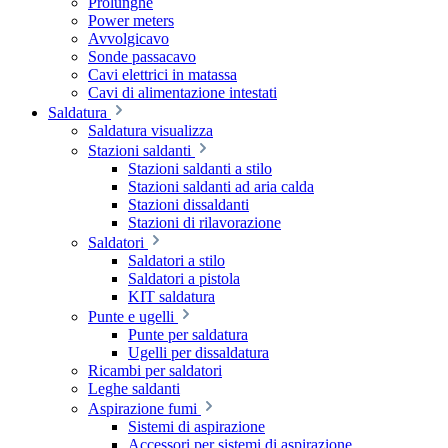
Prolunghe
Power meters
Avvolgicavo
Sonde passacavo
Cavi elettrici in matassa
Cavi di alimentazione intestati
Saldatura
Saldatura visualizza
Stazioni saldanti
Stazioni saldanti a stilo
Stazioni saldanti ad aria calda
Stazioni dissaldanti
Stazioni di rilavorazione
Saldatori
Saldatori a stilo
Saldatori a pistola
KIT saldatura
Punte e ugelli
Punte per saldatura
Ugelli per dissaldatura
Ricambi per saldatori
Leghe saldanti
Aspirazione fumi
Sistemi di aspirazione
Accessori per sistemi di aspirazione