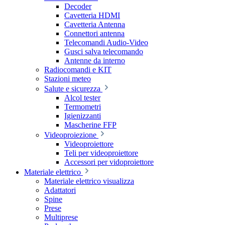
Decoder
Cavetteria HDMI
Cavetteria Antenna
Connettori antenna
Telecomandi Audio-Video
Gusci salva telecomando
Antenne da interno
Radiocomandi e KIT
Stazioni meteo
Salute e sicurezza
Alcol tester
Termometri
Igienizzanti
Mascherine FFP
Videoproiezione
Videoproiettore
Teli per videoproiettore
Accessori per vidoproiettore
Materiale elettrico
Materiale elettrico visualizza
Adattatori
Spine
Prese
Multiprese