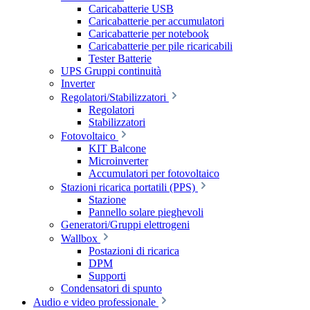
Caricabatterie USB
Caricabatterie per accumulatori
Caricabatterie per notebook
Caricabatterie per pile ricaricabili
Tester Batterie
UPS Gruppi continuità
Inverter
Regolatori/Stabilizzatori
Regolatori
Stabilizzatori
Fotovoltaico
KIT Balcone
Microinverter
Accumulatori per fotovoltaico
Stazioni ricarica portatili (PPS)
Stazione
Pannello solare pieghevoli
Generatori/Gruppi elettrogeni
Wallbox
Postazioni di ricarica
DPM
Supporti
Condensatori di spunto
Audio e video professionale