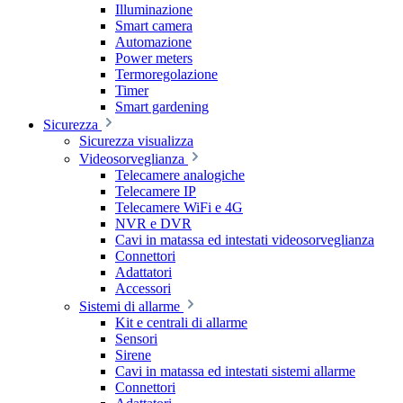
Illuminazione
Smart camera
Automazione
Power meters
Termoregolazione
Timer
Smart gardening
Sicurezza
Sicurezza visualizza
Videosorveglianza
Telecamere analogiche
Telecamere IP
Telecamere WiFi e 4G
NVR e DVR
Cavi in matassa ed intestati videosorveglianza
Connettori
Adattatori
Accessori
Sistemi di allarme
Kit e centrali di allarme
Sensori
Sirene
Cavi in matassa ed intestati sistemi allarme
Connettori