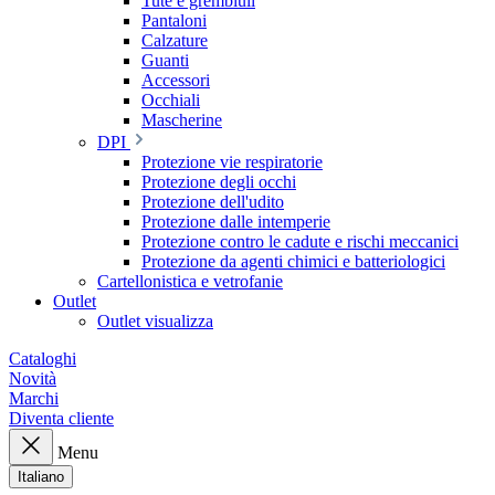
Tute e grembiuli
Pantaloni
Calzature
Guanti
Accessori
Occhiali
Mascherine
DPI
Protezione vie respiratorie
Protezione degli occhi
Protezione dell'udito
Protezione dalle intemperie
Protezione contro le cadute e rischi meccanici
Protezione da agenti chimici e batteriologici
Cartellonistica e vetrofanie
Outlet
Outlet visualizza
Cataloghi
Novità
Marchi
Diventa cliente
Menu
Italiano