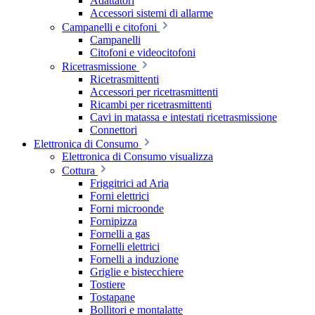
Adattatori
Accessori sistemi di allarme
Campanelli e citofoni
Campanelli
Citofoni e videocitofoni
Ricetrasmissione
Ricetrasmittenti
Accessori per ricetrasmittenti
Ricambi per ricetrasmittenti
Cavi in matassa e intestati ricetrasmissione
Connettori
Elettronica di Consumo
Elettronica di Consumo visualizza
Cottura
Friggitrici ad Aria
Forni elettrici
Forni microonde
Fornipizza
Fornelli a gas
Fornelli elettrici
Fornelli a induzione
Griglie e bistecchiere
Tostiere
Tostapane
Bollitori e montalatte