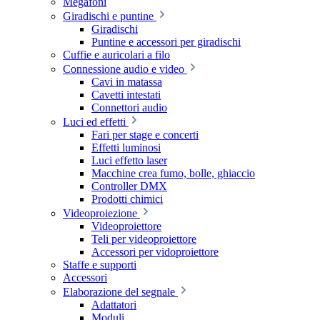
Megafoni
Giradischi e puntine
Giradischi
Puntine e accessori per giradischi
Cuffie e auricolari a filo
Connessione audio e video
Cavi in matassa
Cavetti intestati
Connettori audio
Luci ed effetti
Fari per stage e concerti
Effetti luminosi
Luci effetto laser
Macchine crea fumo, bolle, ghiaccio
Controller DMX
Prodotti chimici
Videoproiezione
Videoproiettore
Teli per videoproiettore
Accessori per vidoproiettore
Staffe e supporti
Accessori
Elaborazione del segnale
Adattatori
Moduli