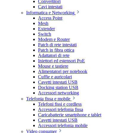
Convertitori
Cavi intestati
Informatica e Networking
Access Point
Mesh
Extender
Switch
Modem e Router
Patch di rete intestati
Patch in fibra ottica
Adattatori di rete
Iniettori ed estensori PoE
Mouse e tastiere
Alimentatori per notebook
Cuffie e auricolari
Cavetti intestati USB
Docking station USB
Accessori networking
Telefonia fissa e mobile
Telefoni fissi e cordless
Accessori telefonia fissa
Caricabatterie smartphone e tablet
Cavetti intestati USB
Accessori telefonia mobile
Video consumer