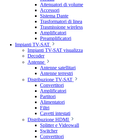
Attenuatori di volume
Accessori
Sistema Dante
Trasformatori di linea
Trasmissione wireless
Amplificatori
Preamplificatori
Impianti TV-SAT
Impianti TV-SAT visualizza
Decoder
Antenne
Antenne satellitari
Antenne terrestri
Distribuzione TV-SAT
Convertitori
Amplificatori
Partitori
Alimentatori
Filtri
Cavetti intestati
Distribuzione HDMI
Splitter e Videowall
Switcher
Convertitori