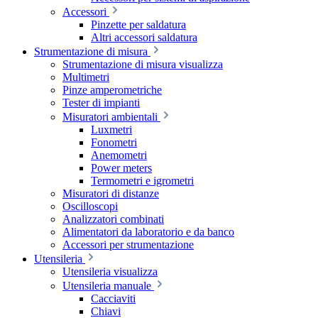
Accessori
Pinzette per saldatura
Altri accessori saldatura
Strumentazione di misura
Strumentazione di misura visualizza
Multimetri
Pinze amperometriche
Tester di impianti
Misuratori ambientali
Luxmetri
Fonometri
Anemometri
Power meters
Termometri e igrometri
Misuratori di distanze
Oscilloscopi
Analizzatori combinati
Alimentatori da laboratorio e da banco
Accessori per strumentazione
Utensileria
Utensileria visualizza
Utensileria manuale
Cacciaviti
Chiavi