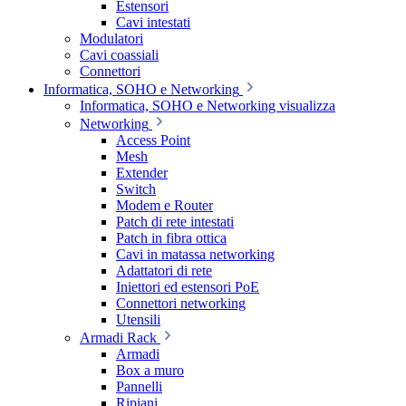
Estensori
Cavi intestati
Modulatori
Cavi coassiali
Connettori
Informatica, SOHO e Networking
Informatica, SOHO e Networking visualizza
Networking
Access Point
Mesh
Extender
Switch
Modem e Router
Patch di rete intestati
Patch in fibra ottica
Cavi in matassa networking
Adattatori di rete
Iniettori ed estensori PoE
Connettori networking
Utensili
Armadi Rack
Armadi
Box a muro
Pannelli
Ripiani