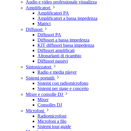
Audio e video professionale visualizza
Amplificatori
Amplificatori PA
Amplificatori a bassa impedenza
Matrici
Diffusori
Diffusori PA
Diffusori a bassa impedenza
KIT diffusori bassa impedenza
Diffusori amplificati
Altoparlanti di ricambio
Diffusori passivi
Sintonizzatori
Radio e media player
Sistemi portatili
Sistemi con radiomicrofono
Sistemi per stage e concerto
Mixer e consolle DJ
Mixer
Consolles DJ
Microfoni
Radiomicrofoni
Microfoni a filo
Sistemi tour-guide