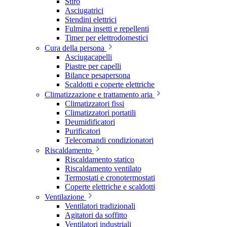
Stiro
Asciugatrici
Stendini elettrici
Fulmina insetti e repellenti
Timer per elettrodomestici
Cura della persona
Asciugacapelli
Piastre per capelli
Bilance pesapersona
Scaldotti e coperte elettriche
Climatizzazione e trattamento aria
Climatizzatori fissi
Climatizzatori portatili
Deumidificatori
Purificatori
Telecomandi condizionatori
Riscaldamento
Riscaldamento statico
Riscaldamento ventilato
Termostati e cronotermostati
Coperte elettriche e scaldotti
Ventilazione
Ventilatori tradizionali
Agitatori da soffitto
Ventilatori industriali