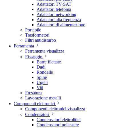
Adattatori TV-SAT
Adattatori telefonia
Adattatori networking
Adattatori alta frequenza
Adattatori di alimentazione
Portapile
Trasformatori
Filtri antidisturbo
Ferramenta
Ferramenta visualizza
Fissaggio
Barre filettate
Dadi
Rondelle
Spine
Ugelli
Viti
Fresatura
Lavorazione metalli
Componenti elettronici
Componenti elettronici visualizza
Condensatori
Condensatori elettrolitici
Condensatori poliestere