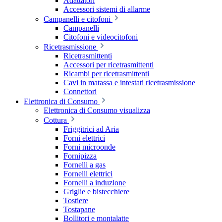
Adattatori
Accessori sistemi di allarme
Campanelli e citofoni
Campanelli
Citofoni e videocitofoni
Ricetrasmissione
Ricetrasmittenti
Accessori per ricetrasmittenti
Ricambi per ricetrasmittenti
Cavi in matassa e intestati ricetrasmissione
Connettori
Elettronica di Consumo
Elettronica di Consumo visualizza
Cottura
Friggitrici ad Aria
Forni elettrici
Forni microonde
Fornipizza
Fornelli a gas
Fornelli elettrici
Fornelli a induzione
Griglie e bistecchiere
Tostiere
Tostapane
Bollitori e montalatte