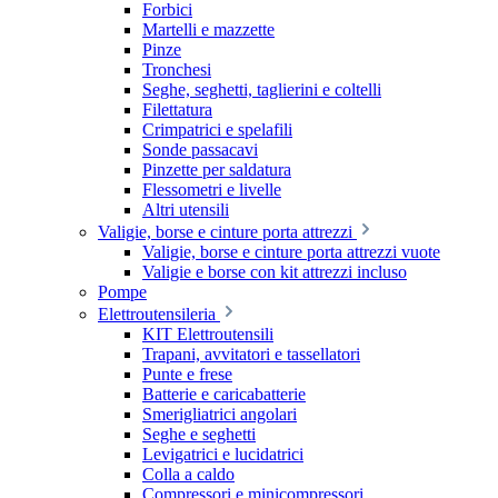
Forbici
Martelli e mazzette
Pinze
Tronchesi
Seghe, seghetti, taglierini e coltelli
Filettatura
Crimpatrici e spelafili
Sonde passacavi
Pinzette per saldatura
Flessometri e livelle
Altri utensili
Valigie, borse e cinture porta attrezzi
Valigie, borse e cinture porta attrezzi vuote
Valigie e borse con kit attrezzi incluso
Pompe
Elettroutensileria
KIT Elettroutensili
Trapani, avvitatori e tassellatori
Punte e frese
Batterie e caricabatterie
Smerigliatrici angolari
Seghe e seghetti
Levigatrici e lucidatrici
Colla a caldo
Compressori e minicompressori