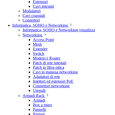
Estensori
Cavi intestati
Modulatori
Cavi coassiali
Connettori
Informatica, SOHO e Networking
Informatica, SOHO e Networking visualizza
Networking
Access Point
Mesh
Extender
Switch
Modem e Router
Patch di rete intestati
Patch in fibra ottica
Cavi in matassa networking
Adattatori di rete
Iniettori ed estensori PoE
Connettori networking
Utensili
Armadi Rack
Armadi
Box a muro
Pannelli
Ripiani