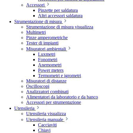
Accessori
Pinzette per saldatura
Altri accessori saldatura
Strumentazione di misura
Strumentazione di misura visualizza
Multimetri
Pinze amperometriche
Tester di impianti
Misuratori ambientali
Luxmetri
Fonometri
Anemometri
Power meters
Termometri e igrometri
Misuratori di distanze
Oscilloscopi
Analizzatori combinati
Alimentatori da laboratorio e da banco
Accessori per strumentazione
Utensileria
Utensileria visualizza
Utensileria manuale
Cacciaviti
Chiavi