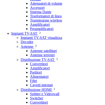
Attenuatori di volume
Accessori
Sistema Dante
Trasformatori di linea
Trasmissione wireless
Amplificatori
Preamplificatori
Impianti TV-SAT
Impianti TV-SAT visualizza
Decoder
Antenne
Antenne satellitari
Antenne terrestri
Distribuzione TV-SAT
Convertitori
Amplificatori
Partitori
Alimentatori
Filtri
Cavetti intestati
Distribuzione HDMI
Splitter e Videowall
Switcher
Convertitori