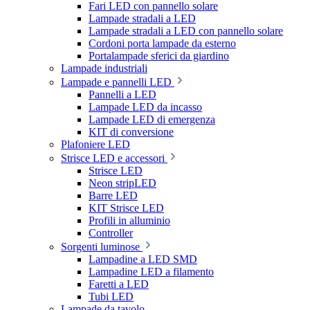
Fari LED con pannello solare
Lampade stradali a LED
Lampade stradali a LED con pannello solare
Cordoni porta lampade da esterno
Portalampade sferici da giardino
Lampade industriali
Lampade e pannelli LED
Pannelli a LED
Lampade LED da incasso
Lampade LED di emergenza
KIT di conversione
Plafoniere LED
Strisce LED e accessori
Strisce LED
Neon stripLED
Barre LED
KIT Strisce LED
Profili in alluminio
Controller
Sorgenti luminose
Lampadine a LED SMD
Lampadine LED a filamento
Faretti a LED
Tubi LED
Lampade da tavolo