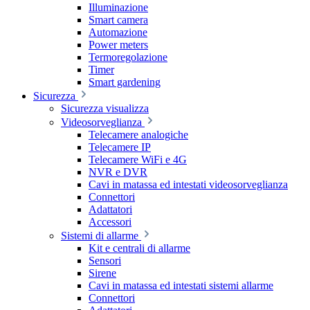
Illuminazione
Smart camera
Automazione
Power meters
Termoregolazione
Timer
Smart gardening
Sicurezza
Sicurezza visualizza
Videosorveglianza
Telecamere analogiche
Telecamere IP
Telecamere WiFi e 4G
NVR e DVR
Cavi in matassa ed intestati videosorveglianza
Connettori
Adattatori
Accessori
Sistemi di allarme
Kit e centrali di allarme
Sensori
Sirene
Cavi in matassa ed intestati sistemi allarme
Connettori