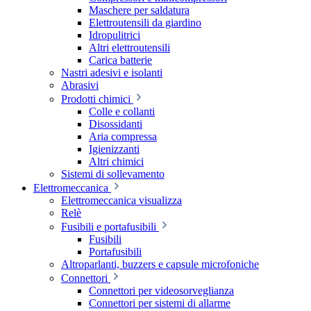
Maschere per saldatura
Elettroutensili da giardino
Idropulitrici
Altri elettroutensili
Carica batterie
Nastri adesivi e isolanti
Abrasivi
Prodotti chimici
Colle e collanti
Disossidanti
Aria compressa
Igienizzanti
Altri chimici
Sistemi di sollevamento
Elettromeccanica
Elettromeccanica visualizza
Relè
Fusibili e portafusibili
Fusibili
Portafusibili
Altroparlanti, buzzers e capsule microfoniche
Connettori
Connettori per videosorveglianza
Connettori per sistemi di allarme