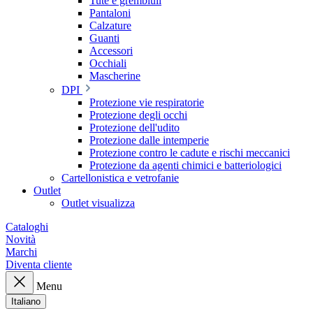
Tute e grembiuli
Pantaloni
Calzature
Guanti
Accessori
Occhiali
Mascherine
DPI
Protezione vie respiratorie
Protezione degli occhi
Protezione dell'udito
Protezione dalle intemperie
Protezione contro le cadute e rischi meccanici
Protezione da agenti chimici e batteriologici
Cartellonistica e vetrofanie
Outlet
Outlet visualizza
Cataloghi
Novità
Marchi
Diventa cliente
Menu
Italiano