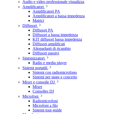
Audio e video professionale visualizza
Amplificatori
Amplificatori PA
Amplificatori a bassa impedenza
Matrici
Diffusori
Diffusori PA
Diffusori a bassa impedenza
KIT diffusori bassa impedenza
Diffusori amplificati
Altoparlanti di ricambio
Diffusori passivi
Sintonizzatori
Radio e media player
Sistemi portatili
Sistemi con radiomicrofono
Sistemi per stage e concerto
Mixer e consolle DJ
Mixer
Consolles DJ
Microfoni
Radiomicrofoni
Microfoni a filo
Sistemi tour-guide