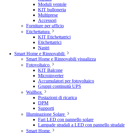
Moduli ventole
KIT bulloneria
Multiprese
Accessori
Forniture per ufficio
Etichettatura
KIT Etichettatrici
Etichettatrici
Nastri
Smart Home e Rinnovabili
Smart Home e Rinnovabili visualizza
Fotovoltaico
KIT Balcone
Microinverter
Accumulatori per fotovoltaico
Gruppi continuità UPS
Wallbox
Postazioni di ricarica
DPM
Supporti
Illuminazione Solare
Fari LED con pannello solare
Lampade stradali a LED con pannello stradale
Smart Home