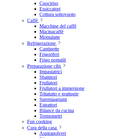
Cuociriso
Essiccatori
Cottura sottovuoto
Caffè
Macchine del caffè
Macinacaffè
Montalatte
Refrigerazione
Cantinette
Frigoriferi
Frigo portatili
Preparazione cibi
Impastatrici
Sbattitori
Frullatori
Frullatori a immersione
Tritatutto e grattugie
Spremiagrumi
Estrattori
Bilance da cucina
Termometri
Fun cooking
Cura della casa
Aspirapolveri