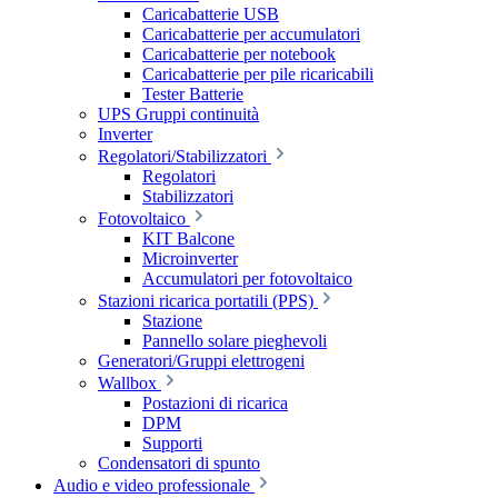
Caricabatterie USB
Caricabatterie per accumulatori
Caricabatterie per notebook
Caricabatterie per pile ricaricabili
Tester Batterie
UPS Gruppi continuità
Inverter
Regolatori/Stabilizzatori
Regolatori
Stabilizzatori
Fotovoltaico
KIT Balcone
Microinverter
Accumulatori per fotovoltaico
Stazioni ricarica portatili (PPS)
Stazione
Pannello solare pieghevoli
Generatori/Gruppi elettrogeni
Wallbox
Postazioni di ricarica
DPM
Supporti
Condensatori di spunto
Audio e video professionale