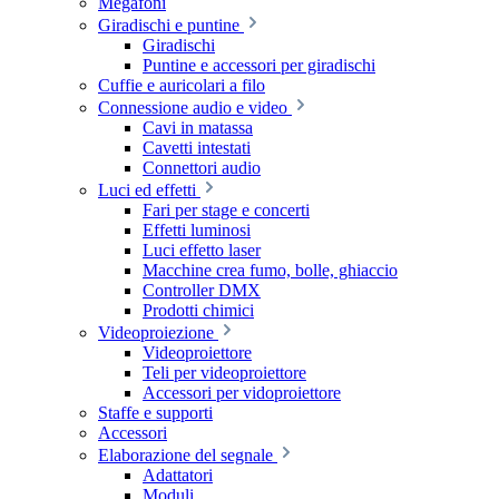
Megafoni
Giradischi e puntine
Giradischi
Puntine e accessori per giradischi
Cuffie e auricolari a filo
Connessione audio e video
Cavi in matassa
Cavetti intestati
Connettori audio
Luci ed effetti
Fari per stage e concerti
Effetti luminosi
Luci effetto laser
Macchine crea fumo, bolle, ghiaccio
Controller DMX
Prodotti chimici
Videoproiezione
Videoproiettore
Teli per videoproiettore
Accessori per vidoproiettore
Staffe e supporti
Accessori
Elaborazione del segnale
Adattatori
Moduli