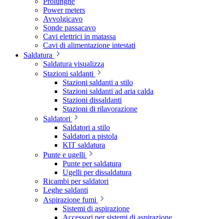
Prolunghe
Power meters
Avvolgicavo
Sonde passacavo
Cavi elettrici in matassa
Cavi di alimentazione intestati
Saldatura
Saldatura visualizza
Stazioni saldanti
Stazioni saldanti a stilo
Stazioni saldanti ad aria calda
Stazioni dissaldanti
Stazioni di rilavorazione
Saldatori
Saldatori a stilo
Saldatori a pistola
KIT saldatura
Punte e ugelli
Punte per saldatura
Ugelli per dissaldatura
Ricambi per saldatori
Leghe saldanti
Aspirazione fumi
Sistemi di aspirazione
Accessori per sistemi di aspirazione