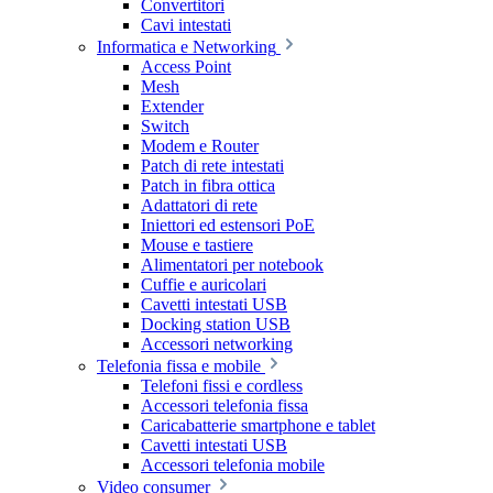
Convertitori
Cavi intestati
Informatica e Networking
Access Point
Mesh
Extender
Switch
Modem e Router
Patch di rete intestati
Patch in fibra ottica
Adattatori di rete
Iniettori ed estensori PoE
Mouse e tastiere
Alimentatori per notebook
Cuffie e auricolari
Cavetti intestati USB
Docking station USB
Accessori networking
Telefonia fissa e mobile
Telefoni fissi e cordless
Accessori telefonia fissa
Caricabatterie smartphone e tablet
Cavetti intestati USB
Accessori telefonia mobile
Video consumer