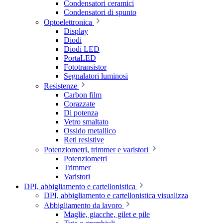
Condensatori ceramici
Condensatori di spunto
Optoelettronica
Display
Diodi
Diodi LED
PortaLED
Fototransistor
Segnalatori luminosi
Resistenze
Carbon film
Corazzate
Di potenza
Vetro smaltato
Ossido metallico
Reti resistive
Potenziometri, trimmer e varistori
Potenziometri
Trimmer
Varistori
DPI, abbigliamento e cartellonistica
DPI, abbigliamento e cartellonistica visualizza
Abbigliamento da lavoro
Maglie, giacche, gilet e pile