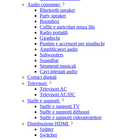
Audio consumer
Bluetooth speaker
Party speaker
Boombox
Cuffie e auricolari senza filo
Radio portatili
Giradischi
Puntine e accessori per giradischi
Amplificatori audio
Subwoofers
Soundbar
Strumenti musicali
Cavi intestati audio
Cornici digitali
Televisori
Televisori AC
Televisori AC/DC
Staffe e supporti
Staffe e supporti TV
Staffe e supporti diffusori
Staffe e supporti videoproiettori
Distribuzione HDMI
Splitter
Switcher