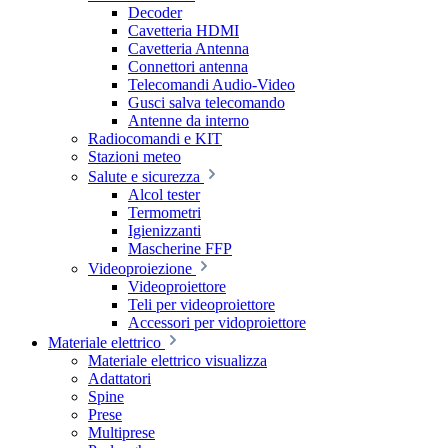
Decoder
Cavetteria HDMI
Cavetteria Antenna
Connettori antenna
Telecomandi Audio-Video
Gusci salva telecomando
Antenne da interno
Radiocomandi e KIT
Stazioni meteo
Salute e sicurezza
Alcol tester
Termometri
Igienizzanti
Mascherine FFP
Videoproiezione
Videoproiettore
Teli per videoproiettore
Accessori per vidoproiettore
Materiale elettrico
Materiale elettrico visualizza
Adattatori
Spine
Prese
Multiprese