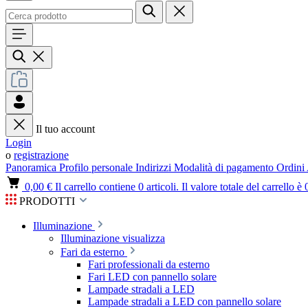
Il tuo account
Login
o
registrazione
Panoramica
Profilo personale
Indirizzi
Modalità di pagamento
Ordini
0,00 €
Il carrello contiene 0 articoli. Il valore totale del carrello è 
PRODOTTI
Illuminazione
Illuminazione visualizza
Fari da esterno
Fari professionali da esterno
Fari LED con pannello solare
Lampade stradali a LED
Lampade stradali a LED con pannello solare