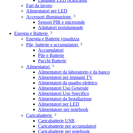
Lampade LED ricaricabili
Fari da lavoro
Alimentatori per LED
Accessori illuminazione
Sensori PIR e microonde
Adattatori portalampade
Energia e Batterie
Energia e Batterie visualizza
Pile, batterie e accumulatori
Accumulatori
Pile e Batterie
Pacchi Batterie
Alimentatori
Alimentatori da laboratorio e da banco
Alimentatori per impianti TV
Alimentatori da quadro elettrico
Alimentatori Uso Generale
Alimentatori Uso Specifico
Alimentatori da Installazione
Alimentatori per LED
Alimentatore per notebook
Caricabatterie
Caricabatterie USB
Caricabatterie per accumulatori
Caricabatterie per notebook