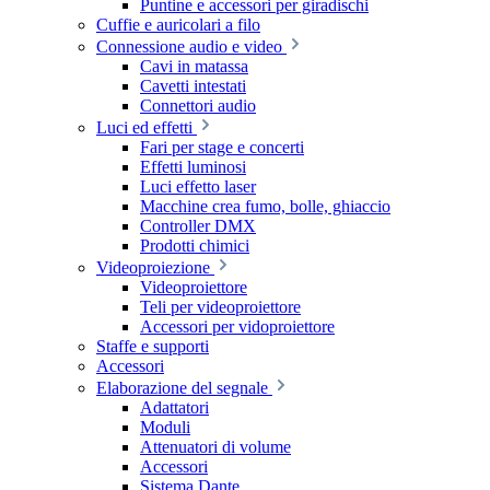
Puntine e accessori per giradischi
Cuffie e auricolari a filo
Connessione audio e video
Cavi in matassa
Cavetti intestati
Connettori audio
Luci ed effetti
Fari per stage e concerti
Effetti luminosi
Luci effetto laser
Macchine crea fumo, bolle, ghiaccio
Controller DMX
Prodotti chimici
Videoproiezione
Videoproiettore
Teli per videoproiettore
Accessori per vidoproiettore
Staffe e supporti
Accessori
Elaborazione del segnale
Adattatori
Moduli
Attenuatori di volume
Accessori
Sistema Dante