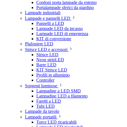
Cordoni porta lampade da esterno
Portalampade sferici da giardino
Lampade industriali
Lampade e pannelli LED
Pannelli a LED
Lampade LED da incasso
Lampade LED di emergenza
KIT di conversione
Plafoniere LED
Strisce LED e accessori
Strisce LED
Neon stripLED
Barre LED
KIT Strisce LED
Profili in alluminio
Controller
Sorgenti luminose
Lampadine a LED SMD
Lampadine LED a filamento
Faretti a LED
Tubi LED
Lampade da tavolo
Lampade portatili
Torce LED ricaricabili