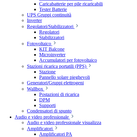
Caricabatterie per pile ricaricabili
Tester Batterie
UPS Gruppi continuità
Inverter
Regolatori/Stabilizzatori
Regolatori
Stabilizzatori
Fotovoltaico
KIT Balcone
Microinverter
Accumulatori per fotovoltaico
Stazioni ricarica portatili (PPS)
Stazione
Pannello solare pieghevoli
Generatori/Gruppi elettrogeni
Wallbox
Postazioni di ricarica
DPM
Supporti
Condensatori di spunto
Audio e video professionale
Audio e video professionale visualizza
Amplificatori
Amplificatori PA