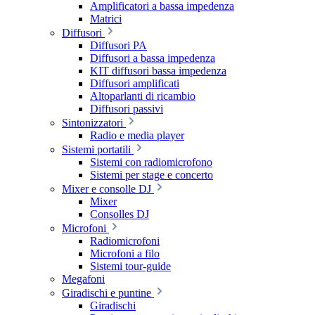
Amplificatori a bassa impedenza
Matrici
Diffusori
Diffusori PA
Diffusori a bassa impedenza
KIT diffusori bassa impedenza
Diffusori amplificati
Altoparlanti di ricambio
Diffusori passivi
Sintonizzatori
Radio e media player
Sistemi portatili
Sistemi con radiomicrofono
Sistemi per stage e concerto
Mixer e consolle DJ
Mixer
Consolles DJ
Microfoni
Radiomicrofoni
Microfoni a filo
Sistemi tour-guide
Megafoni
Giradischi e puntine
Giradischi