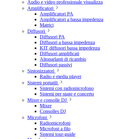
Audio e video professionale visualizza
Amplificatori
Amplificatori PA
Amplificatori a bassa impedenza
Matrici
Diffusori
Diffusori PA
Diffusori a bassa impedenza
KIT diffusori bassa impedenza
Diffusori amplificati
Altoparlanti di ricambio
Diffusori passivi
Sintonizzatori
Radio e media player
Sistemi portatili
Sistemi con radiomicrofono
Sistemi per stage e concerto
Mixer e consolle DJ
Mixer
Consolles DJ
Microfoni
Radiomicrofoni
Microfoni a filo
Sistemi tour-guide