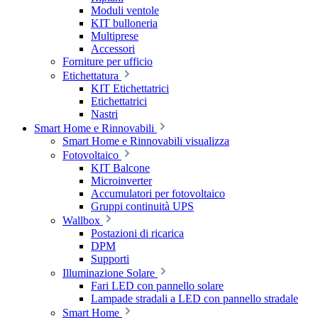
Moduli ventole
KIT bulloneria
Multiprese
Accessori
Forniture per ufficio
Etichettatura
KIT Etichettatrici
Etichettatrici
Nastri
Smart Home e Rinnovabili
Smart Home e Rinnovabili visualizza
Fotovoltaico
KIT Balcone
Microinverter
Accumulatori per fotovoltaico
Gruppi continuità UPS
Wallbox
Postazioni di ricarica
DPM
Supporti
Illuminazione Solare
Fari LED con pannello solare
Lampade stradali a LED con pannello stradale
Smart Home