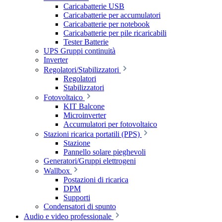
Caricabatterie USB
Caricabatterie per accumulatori
Caricabatterie per notebook
Caricabatterie per pile ricaricabili
Tester Batterie
UPS Gruppi continuità
Inverter
Regolatori/Stabilizzatori
Regolatori
Stabilizzatori
Fotovoltaico
KIT Balcone
Microinverter
Accumulatori per fotovoltaico
Stazioni ricarica portatili (PPS)
Stazione
Pannello solare pieghevoli
Generatori/Gruppi elettrogeni
Wallbox
Postazioni di ricarica
DPM
Supporti
Condensatori di spunto
Audio e video professionale