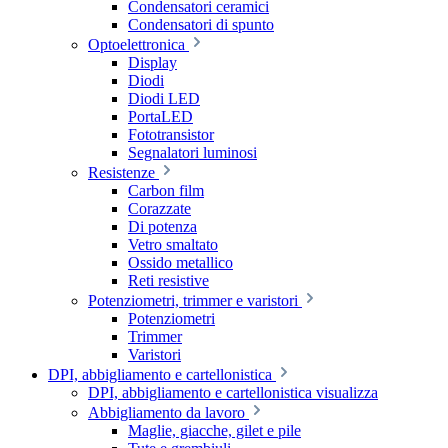
Condensatori ceramici
Condensatori di spunto
Optoelettronica
Display
Diodi
Diodi LED
PortaLED
Fototransistor
Segnalatori luminosi
Resistenze
Carbon film
Corazzate
Di potenza
Vetro smaltato
Ossido metallico
Reti resistive
Potenziometri, trimmer e varistori
Potenziometri
Trimmer
Varistori
DPI, abbigliamento e cartellonistica
DPI, abbigliamento e cartellonistica visualizza
Abbigliamento da lavoro
Maglie, giacche, gilet e pile