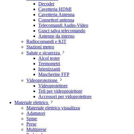
Decoder
Cavetteria HDMI
Cavetteria Antenna
Connettori antenna
Telecomandi Audio-Video
Gusci salva telecomando
Antenne da interno
Radiocomandi e KIT
Stazioni meteo
Salute e sicurezza
Alcol tester
Termometri
Igienizzanti
Mascherine FFP
Videoproiezione
Videoproiettore
Teli per videoproiettore
Accessori per vidoproiettore
Materiale elettrico
Materiale elettrico visualizza
Adattatori
Spine
Prese
Multiprese