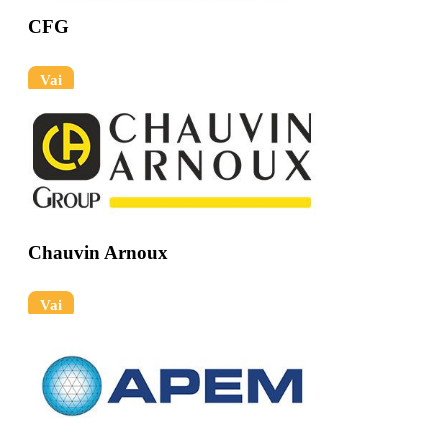
CFG
Vai
Chauvin Arnoux
Vai