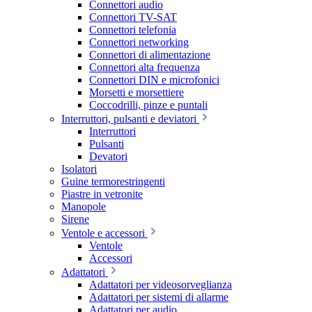
Connettori audio
Connettori TV-SAT
Connettori telefonia
Connettori networking
Connettori di alimentazione
Connettori alta frequenza
Connettori DIN e microfonici
Morsetti e morsettiere
Coccodrilli, pinze e puntali
Interruttori, pulsanti e deviatori
Interruttori
Pulsanti
Devatori
Isolatori
Guine termorestringenti
Piastre in vetronite
Manopole
Sirene
Ventole e accessori
Ventole
Accessori
Adattatori
Adattatori per videosorveglianza
Adattatori per sistemi di allarme
Adattatori per audio