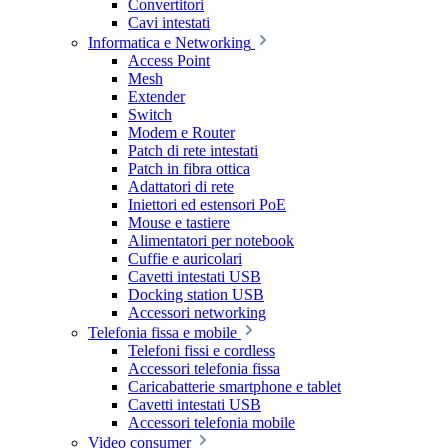
Convertitori
Cavi intestati
Informatica e Networking
Access Point
Mesh
Extender
Switch
Modem e Router
Patch di rete intestati
Patch in fibra ottica
Adattatori di rete
Iniettori ed estensori PoE
Mouse e tastiere
Alimentatori per notebook
Cuffie e auricolari
Cavetti intestati USB
Docking station USB
Accessori networking
Telefonia fissa e mobile
Telefoni fissi e cordless
Accessori telefonia fissa
Caricabatterie smartphone e tablet
Cavetti intestati USB
Accessori telefonia mobile
Video consumer