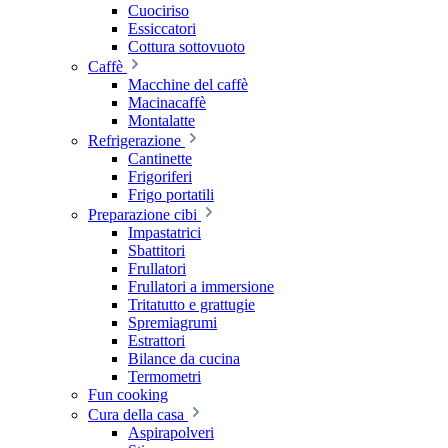
Cuociriso
Essiccatori
Cottura sottovuoto
Caffè
Macchine del caffè
Macinacaffè
Montalatte
Refrigerazione
Cantinette
Frigoriferi
Frigo portatili
Preparazione cibi
Impastatrici
Sbattitori
Frullatori
Frullatori a immersione
Tritatutto e grattugie
Spremiagrumi
Estrattori
Bilance da cucina
Termometri
Fun cooking
Cura della casa
Aspirapolveri