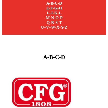
A-B-C-D
E-F-G-H
I–J-K-L
M-N-O-P
Q-R-S-T
U–V–W-X-Y-Z
A-B-C-D