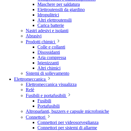
Maschere per saldatura
Elettroutensili da giardino
Idropulitrici
Altri elettroutensili
Carica batterie
Nastri adesivi e isolanti
Abrasivi
Prodotti chimici
Colle e collanti
Disossidanti
Aria compressa
Igienizzanti
Altri chimici
Sistemi di sollevamento
Elettromeccanica
Elettromeccanica visualizza
Relè
Fusibili e portafusibili
Fusibili
Portafusibili
Altroparlanti, buzzers e capsule microfoniche
Connettori
Connettori per videosorveglianza
Connettori per sistemi di allarme