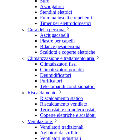
Stiro
Asciugatrici
Stendini elettrici
Fulmina insetti e repellenti
Timer per elettrodomestici
Cura della persona
Asciugacapelli
Piastre per capelli
Bilance pesapersona
Scaldotti e coperte elettriche
Climatizzazione e trattamento aria
Climatizzatori fissi
Climatizzatori portatili
Deumidificatori
Purificatori
Telecomandi condizionatori
Riscaldamento
Riscaldamento statico
Riscaldamento ventilato
Termostati e cronotermostati
Coperte elettriche e scaldotti
Ventilazione
Ventilatori tradizionali
Agitatori da soffitto
Ventilatori industriali