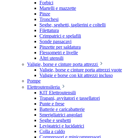
Forbici
Martelli e mazzette
Pinze
Tronchesi
Seghe, seghetti, taglierini e coltelli
Filettatura
Crimpatrici e spelafili
Sonde passacavi
Pinzette per saldatura
Flessometri e livelle
Altri utensili
Valigie, borse e cinture porta attrezzi
Valigie, borse e cinture porta attrezzi vuote
Valigie e borse con kit attrezzi incluso
Pompe
Elettroutensileria
KIT Elettroutensili
Trapani, avvitatori e tassellatori
Punte e frese
Batterie e caricabatterie
Smerigliatrici angolari
Seghe e seghetti
Levigatrici e lucidatrici
Colla a caldo
Compressori e minicompressori