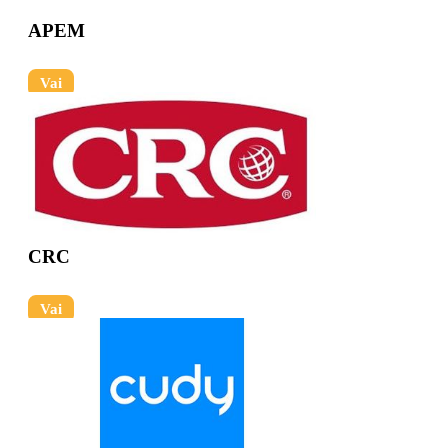
APEM
Vai
CRC
Vai