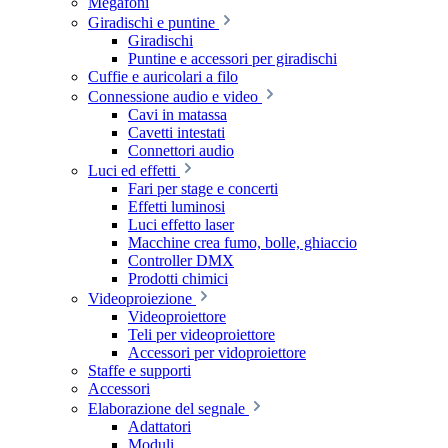
Megafoni
Giradischi e puntine
Giradischi
Puntine e accessori per giradischi
Cuffie e auricolari a filo
Connessione audio e video
Cavi in matassa
Cavetti intestati
Connettori audio
Luci ed effetti
Fari per stage e concerti
Effetti luminosi
Luci effetto laser
Macchine crea fumo, bolle, ghiaccio
Controller DMX
Prodotti chimici
Videoproiezione
Videoproiettore
Teli per videoproiettore
Accessori per vidoproiettore
Staffe e supporti
Accessori
Elaborazione del segnale
Adattatori
Moduli