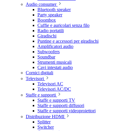
Audio consumer
Bluetooth speaker
Party speaker
Boombox
Cuffie e auricolari senza filo
Radio portatili
Giradischi
Puntine e accessori per giradischi
Amplificatori audio
Subwoofers
Soundbar
Strumenti musicali
Cavi intestati audio
Cornici digitali
Televisori
Televisori AC
Televisori AC/DC
Staffe e supporti
Staffe e supporti TV
Staffe e supporti diffusori
Staffe e supporti videoproiettori
Distribuzione HDMI
Splitter
Switcher