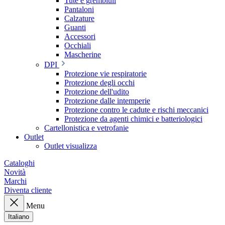
Tute e grembiuli
Pantaloni
Calzature
Guanti
Accessori
Occhiali
Mascherine
DPI
Protezione vie respiratorie
Protezione degli occhi
Protezione dell'udito
Protezione dalle intemperie
Protezione contro le cadute e rischi meccanici
Protezione da agenti chimici e batteriologici
Cartellonistica e vetrofanie
Outlet
Outlet visualizza
Cataloghi
Novità
Marchi
Diventa cliente
Menu
Italiano