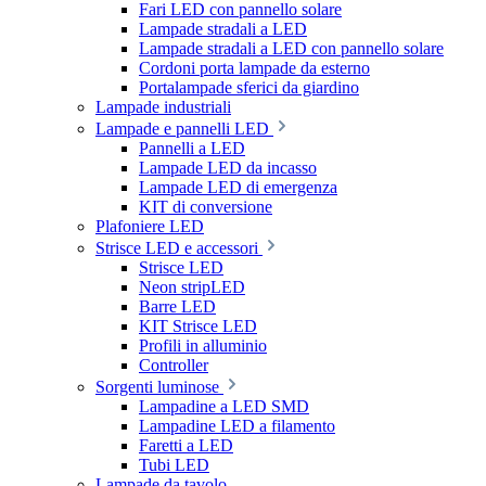
Fari LED con pannello solare
Lampade stradali a LED
Lampade stradali a LED con pannello solare
Cordoni porta lampade da esterno
Portalampade sferici da giardino
Lampade industriali
Lampade e pannelli LED
Pannelli a LED
Lampade LED da incasso
Lampade LED di emergenza
KIT di conversione
Plafoniere LED
Strisce LED e accessori
Strisce LED
Neon stripLED
Barre LED
KIT Strisce LED
Profili in alluminio
Controller
Sorgenti luminose
Lampadine a LED SMD
Lampadine LED a filamento
Faretti a LED
Tubi LED
Lampade da tavolo