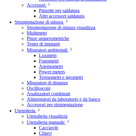
Accessori
Pinzette per saldatura
Altri accessori saldatura
Strumentazione di misura
Strumentazione di misura visualizza
Multimetri
Pinze amperometriche
Tester di impianti
Misuratori ambientali
Luxmetri
Fonometri
Anemometri
Power meters
Termometri e igrometri
Misuratori di distanze
Oscilloscopi
Analizzatori combinati
Alimentatori da laboratorio e da banco
Accessori per strumentazione
Utensileria
Utensileria visualizza
Utensileria manuale
Cacciaviti
Chiavi