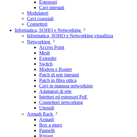
Estensori
Cavi intestati
Modulatori
Cavi coassiali
Connettori
Informatica, SOHO e Networking
Informatica, SOHO e Networking visualizza
Networking
Access Point
Mesh
Extender
Switch
Modem e Router
Patch di rete intestati
Patch in fibra ottica
Cavi in matassa networking
Adattatori di rete
Iniettori ed estensori PoE
Connettori networking
Utensili
Armadi Rack
Armadi
Box a muro
Pannelli
Ripiani