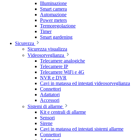
Illuminazione
Smart camera
Automazione
Power meters
Termoregolazione
Timer
Smart gardening
Sicurezza
Sicurezza visualizza
Videosorveglianza
Telecamere analogiche
Telecamere IP
Telecamere WiFi e 4G
NVR e DVR
Cavi in matassa ed intestati videosorveglianza
Connettori
Adattatori
Accessori
Sistemi di allarme
Kit e centrali di allarme
Sensori
Sirene
Cavi in matassa ed intestati sistemi allarme
Connettori