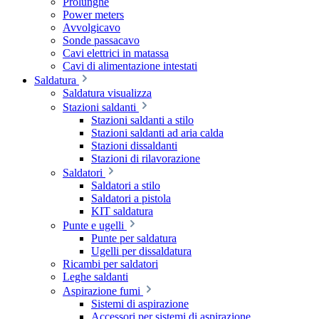
Prolunghe
Power meters
Avvolgicavo
Sonde passacavo
Cavi elettrici in matassa
Cavi di alimentazione intestati
Saldatura
Saldatura visualizza
Stazioni saldanti
Stazioni saldanti a stilo
Stazioni saldanti ad aria calda
Stazioni dissaldanti
Stazioni di rilavorazione
Saldatori
Saldatori a stilo
Saldatori a pistola
KIT saldatura
Punte e ugelli
Punte per saldatura
Ugelli per dissaldatura
Ricambi per saldatori
Leghe saldanti
Aspirazione fumi
Sistemi di aspirazione
Accessori per sistemi di aspirazione