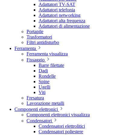
Adattatori TV-SAT
Adattatori telefonia
Adattatori networking
Adattatori alta frequenza
Adattatori di alimentazione
Portapile
Trasformatori
Filtri antidisturbo
Ferramenta
Ferramenta visualizza
Fissaggio
Barre filettate
Dadi
Rondelle
Spine
Ugelli
Viti
Fresatura
Lavorazione metalli
Componenti elettronici
Componenti elettronici visualizza
Condensatori
Condensatori elettrolitici
Condensatori poliestere