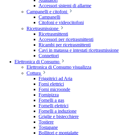
Adattatori
Accessori sistemi di allarme
Campanelli e citofoni
Campanelli
Citofoni e videocitofoni
Ricetrasmissione
Ricetrasmittenti
Accessori per ricetrasmittenti
Ricambi per ricetrasmittenti
Cavi in matassa e intestati ricetrasmissione
Connettori
Elettronica di Consumo
Elettronica di Consumo visualizza
Cottura
Friggitrici ad Aria
Forni elettrici
Forni microonde
Fornipizza
Fornelli a gas
Fornelli elettrici
Fornelli a induzione
Griglie e bistecchiere
Tostiere
Tostapane
Bollitori e montalatte