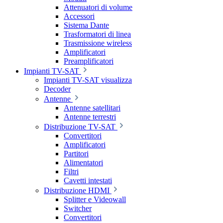
Attenuatori di volume
Accessori
Sistema Dante
Trasformatori di linea
Trasmissione wireless
Amplificatori
Preamplificatori
Impianti TV-SAT
Impianti TV-SAT visualizza
Decoder
Antenne
Antenne satellitari
Antenne terrestri
Distribuzione TV-SAT
Convertitori
Amplificatori
Partitori
Alimentatori
Filtri
Cavetti intestati
Distribuzione HDMI
Splitter e Videowall
Switcher
Convertitori