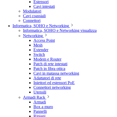
Estensori
Cavi intestati
Modulatori
Cavi coassiali
Connettori
Informatica, SOHO e Networking
Informatica, SOHO e Networking visualizza
Networking
Access Point
Mesh
Extender
Switch
Modem e Router
Patch di rete intestati
Patch in fibra ottica
Cavi in matassa networking
Adattatori di rete
Iniettori ed estensori PoE
Connettori networking
Utensili
Armadi Rack
Armadi
Box a muro
Pannelli
Ripiani