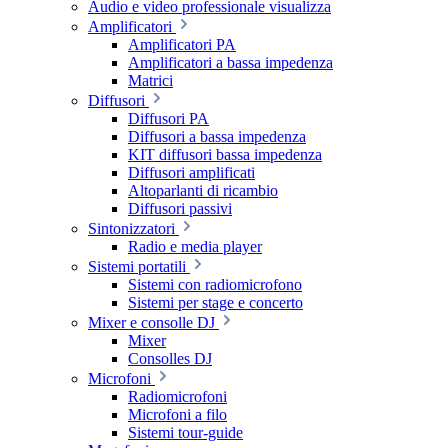
Audio e video professionale visualizza
Amplificatori
Amplificatori PA
Amplificatori a bassa impedenza
Matrici
Diffusori
Diffusori PA
Diffusori a bassa impedenza
KIT diffusori bassa impedenza
Diffusori amplificati
Altoparlanti di ricambio
Diffusori passivi
Sintonizzatori
Radio e media player
Sistemi portatili
Sistemi con radiomicrofono
Sistemi per stage e concerto
Mixer e consolle DJ
Mixer
Consolles DJ
Microfoni
Radiomicrofoni
Microfoni a filo
Sistemi tour-guide