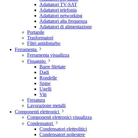
Adattatori TV-SAT
Adattatori telefonia
Adattatori networking
Adattatori alta frequenza
Adattatori di alimentazione
Portapile
Trasformatori
Filtri antidisturbo
Ferramenta
Ferramenta visualizza
Fissaggio
Barre filettate
Dadi
Rondelle
Spine
Ugelli
Viti
Fresatura
Lavorazione metalli
Componenti elettronici
Componenti elettronici visualizza
Condensatori
Condensatori elettrolitici
Condensatori poliestere