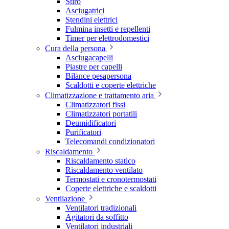
Stiro
Asciugatrici
Stendini elettrici
Fulmina insetti e repellenti
Timer per elettrodomestici
Cura della persona
Asciugacapelli
Piastre per capelli
Bilance pesapersona
Scaldotti e coperte elettriche
Climatizzazione e trattamento aria
Climatizzatori fissi
Climatizzatori portatili
Deumidificatori
Purificatori
Telecomandi condizionatori
Riscaldamento
Riscaldamento statico
Riscaldamento ventilato
Termostati e cronotermostati
Coperte elettriche e scaldotti
Ventilazione
Ventilatori tradizionali
Agitatori da soffitto
Ventilatori industriali