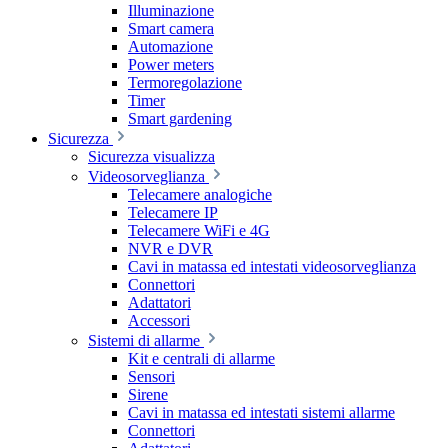
Illuminazione
Smart camera
Automazione
Power meters
Termoregolazione
Timer
Smart gardening
Sicurezza
Sicurezza visualizza
Videosorveglianza
Telecamere analogiche
Telecamere IP
Telecamere WiFi e 4G
NVR e DVR
Cavi in matassa ed intestati videosorveglianza
Connettori
Adattatori
Accessori
Sistemi di allarme
Kit e centrali di allarme
Sensori
Sirene
Cavi in matassa ed intestati sistemi allarme
Connettori