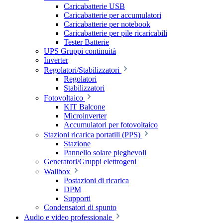
Caricabatterie USB
Caricabatterie per accumulatori
Caricabatterie per notebook
Caricabatterie per pile ricaricabili
Tester Batterie
UPS Gruppi continuità
Inverter
Regolatori/Stabilizzatori
Regolatori
Stabilizzatori
Fotovoltaico
KIT Balcone
Microinverter
Accumulatori per fotovoltaico
Stazioni ricarica portatili (PPS)
Stazione
Pannello solare pieghevoli
Generatori/Gruppi elettrogeni
Wallbox
Postazioni di ricarica
DPM
Supporti
Condensatori di spunto
Audio e video professionale