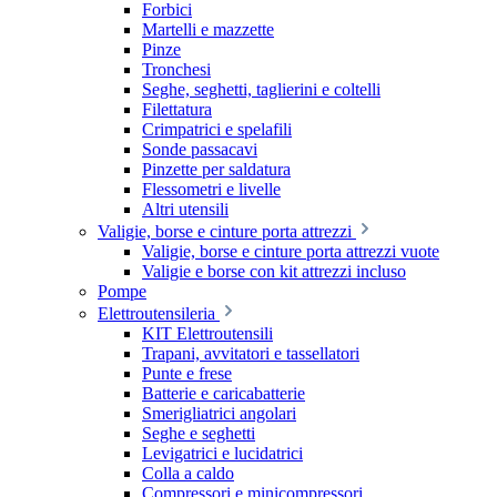
Forbici
Martelli e mazzette
Pinze
Tronchesi
Seghe, seghetti, taglierini e coltelli
Filettatura
Crimpatrici e spelafili
Sonde passacavi
Pinzette per saldatura
Flessometri e livelle
Altri utensili
Valigie, borse e cinture porta attrezzi
Valigie, borse e cinture porta attrezzi vuote
Valigie e borse con kit attrezzi incluso
Pompe
Elettroutensileria
KIT Elettroutensili
Trapani, avvitatori e tassellatori
Punte e frese
Batterie e caricabatterie
Smerigliatrici angolari
Seghe e seghetti
Levigatrici e lucidatrici
Colla a caldo
Compressori e minicompressori