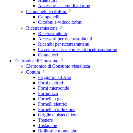
Adattatori
Accessori sistemi di allarme
Campanelli e citofoni
Campanelli
Citofoni e videocitofoni
Ricetrasmissione
Ricetrasmittenti
Accessori per ricetrasmittenti
Ricambi per ricetrasmittenti
Cavi in matassa e intestati ricetrasmissione
Connettori
Elettronica di Consumo
Elettronica di Consumo visualizza
Cottura
Friggitrici ad Aria
Forni elettrici
Forni microonde
Fornipizza
Fornelli a gas
Fornelli elettrici
Fornelli a induzione
Griglie e bistecchiere
Tostiere
Tostapane
Bollitori e montalatte