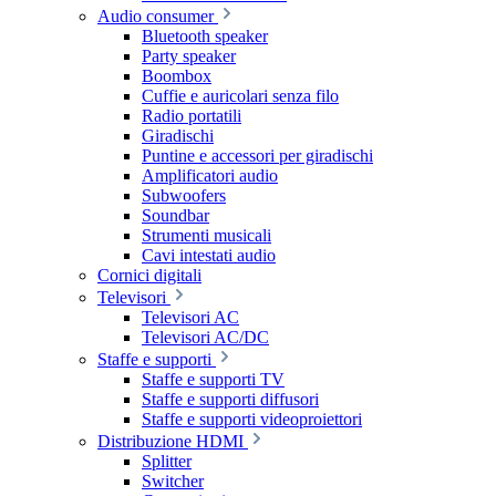
Audio consumer
Bluetooth speaker
Party speaker
Boombox
Cuffie e auricolari senza filo
Radio portatili
Giradischi
Puntine e accessori per giradischi
Amplificatori audio
Subwoofers
Soundbar
Strumenti musicali
Cavi intestati audio
Cornici digitali
Televisori
Televisori AC
Televisori AC/DC
Staffe e supporti
Staffe e supporti TV
Staffe e supporti diffusori
Staffe e supporti videoproiettori
Distribuzione HDMI
Splitter
Switcher