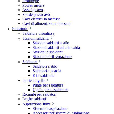
Prolunghe
Power meters
Avvolgicavo
Sonde passacavo
Cavi elettrici in matassa
Cavi di alimentazione intestati
Saldatura
Saldatura visualizza
Stazioni saldanti
Stazioni saldanti a stilo
Stazioni saldanti ad aria calda
Stazioni dissaldanti
Stazioni di rilavorazione
Saldatori
Saldatori a stilo
Saldatori a pistola
KIT saldatura
Punte e ugelli
Punte per saldatura
Ugelli per dissaldatura
Ricambi per saldatori
Leghe saldanti
Aspirazione fumi
Sistemi di aspirazione
Accessori per sistemi di aspirazione