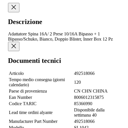
Descrizione
Adattatore Spina 16A/ 2 Prese 10/16A Bipasso + 1
Bipasso/Schuko, Bianco, Doppio Blister, Inner Box 12 Pz
Documenti tecnici
Articolo
492518066
Tempo medio consegna (giorni
120
calendario)
Paese di provenienza
CN CHN CHINA
Ean Number
8006012315875
Codice TARIC
85366990
Disponibile dalla
Lead time ordini alyante
settimana 40
Manufacturer Part Number
492518066
Modello
SL1042