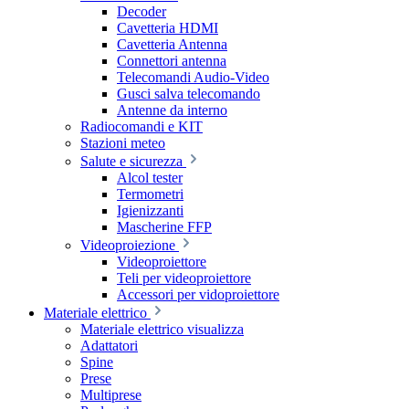
Decoder
Cavetteria HDMI
Cavetteria Antenna
Connettori antenna
Telecomandi Audio-Video
Gusci salva telecomando
Antenne da interno
Radiocomandi e KIT
Stazioni meteo
Salute e sicurezza
Alcol tester
Termometri
Igienizzanti
Mascherine FFP
Videoproiezione
Videoproiettore
Teli per videoproiettore
Accessori per vidoproiettore
Materiale elettrico
Materiale elettrico visualizza
Adattatori
Spine
Prese
Multiprese