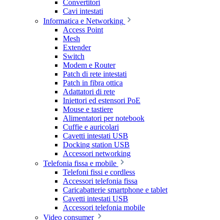
Convertitori
Cavi intestati
Informatica e Networking
Access Point
Mesh
Extender
Switch
Modem e Router
Patch di rete intestati
Patch in fibra ottica
Adattatori di rete
Iniettori ed estensori PoE
Mouse e tastiere
Alimentatori per notebook
Cuffie e auricolari
Cavetti intestati USB
Docking station USB
Accessori networking
Telefonia fissa e mobile
Telefoni fissi e cordless
Accessori telefonia fissa
Caricabatterie smartphone e tablet
Cavetti intestati USB
Accessori telefonia mobile
Video consumer