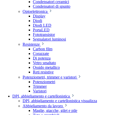
Condensatori ceramici
Condensatori di spunto
Optoelettronica
Display
Diodi
Diodi LED
PortaLED
Fototransistor
Segnalatori luminosi
Resistenze
Carbon film
Corazzate
Di potenza
Vetro smaltato
Ossido metallico
Reti resistive
Potenziometri, trimmer e varistori
Potenziometri
Trimmer
Varistori
DPI, abbigliamento e cartellonistica
DPI, abbigliamento e cartellonistica visualizza
Abbigliamento da lavoro
Maglie, giacche, gilet e pile