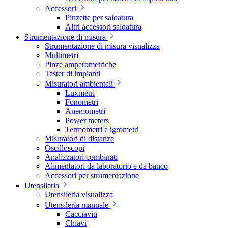
Accessori
Pinzette per saldatura
Altri accessori saldatura
Strumentazione di misura
Strumentazione di misura visualizza
Multimetri
Pinze amperometriche
Tester di impianti
Misuratori ambientali
Luxmetri
Fonometri
Anemometri
Power meters
Termometri e igrometri
Misuratori di distanze
Oscilloscopi
Analizzatori combinati
Alimentatori da laboratorio e da banco
Accessori per strumentazione
Utensileria
Utensileria visualizza
Utensileria manuale
Cacciaviti
Chiavi