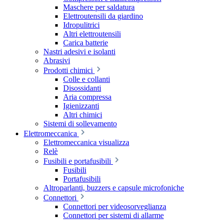
Maschere per saldatura
Elettroutensili da giardino
Idropulitrici
Altri elettroutensili
Carica batterie
Nastri adesivi e isolanti
Abrasivi
Prodotti chimici
Colle e collanti
Disossidanti
Aria compressa
Igienizzanti
Altri chimici
Sistemi di sollevamento
Elettromeccanica
Elettromeccanica visualizza
Relè
Fusibili e portafusibili
Fusibili
Portafusibili
Altroparlanti, buzzers e capsule microfoniche
Connettori
Connettori per videosorveglianza
Connettori per sistemi di allarme