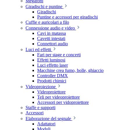
Megafoni
Giradischi e puntine
Giradischi
Puntine e accessori per giradischi
Cuffie e auricolari a filo
Connessione audio e video
Cavi in matassa
Cavetti intestati
Connettori audio
Luci ed effetti
Fari per stage e concerti
Effetti luminosi
Luci effetto laser
Macchine crea fumo, bolle, ghiaccio
Controller DMX
Prodotti chimici
Videoproiezione
Videoproiettore
Teli per videoproiettore
Accessori per vidoproiettore
Staffe e supporti
Accessori
Elaborazione del segnale
Adattatori
Moduli