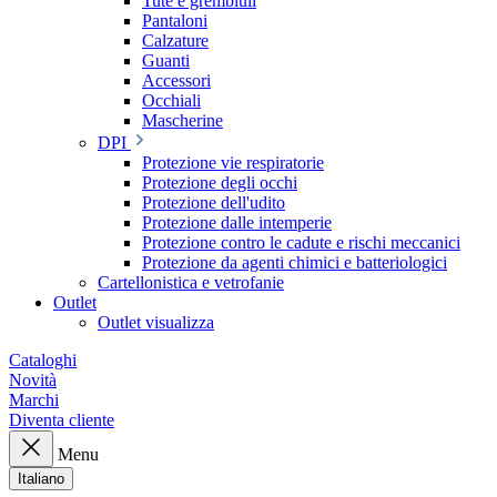
Tute e grembiuli
Pantaloni
Calzature
Guanti
Accessori
Occhiali
Mascherine
DPI
Protezione vie respiratorie
Protezione degli occhi
Protezione dell'udito
Protezione dalle intemperie
Protezione contro le cadute e rischi meccanici
Protezione da agenti chimici e batteriologici
Cartellonistica e vetrofanie
Outlet
Outlet visualizza
Cataloghi
Novità
Marchi
Diventa cliente
Menu
Italiano