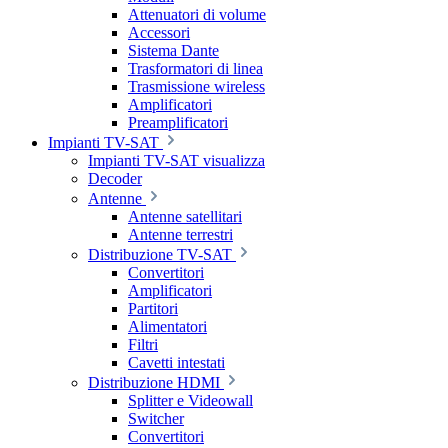
Attenuatori di volume
Accessori
Sistema Dante
Trasformatori di linea
Trasmissione wireless
Amplificatori
Preamplificatori
Impianti TV-SAT
Impianti TV-SAT visualizza
Decoder
Antenne
Antenne satellitari
Antenne terrestri
Distribuzione TV-SAT
Convertitori
Amplificatori
Partitori
Alimentatori
Filtri
Cavetti intestati
Distribuzione HDMI
Splitter e Videowall
Switcher
Convertitori