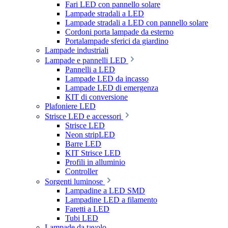
Fari LED con pannello solare
Lampade stradali a LED
Lampade stradali a LED con pannello solare
Cordoni porta lampade da esterno
Portalampade sferici da giardino
Lampade industriali
Lampade e pannelli LED
Pannelli a LED
Lampade LED da incasso
Lampade LED di emergenza
KIT di conversione
Plafoniere LED
Strisce LED e accessori
Strisce LED
Neon stripLED
Barre LED
KIT Strisce LED
Profili in alluminio
Controller
Sorgenti luminose
Lampadine a LED SMD
Lampadine LED a filamento
Faretti a LED
Tubi LED
Lampade da tavolo