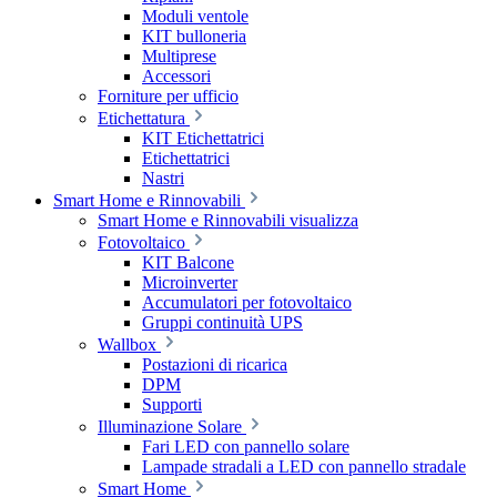
Moduli ventole
KIT bulloneria
Multiprese
Accessori
Forniture per ufficio
Etichettatura
KIT Etichettatrici
Etichettatrici
Nastri
Smart Home e Rinnovabili
Smart Home e Rinnovabili visualizza
Fotovoltaico
KIT Balcone
Microinverter
Accumulatori per fotovoltaico
Gruppi continuità UPS
Wallbox
Postazioni di ricarica
DPM
Supporti
Illuminazione Solare
Fari LED con pannello solare
Lampade stradali a LED con pannello stradale
Smart Home