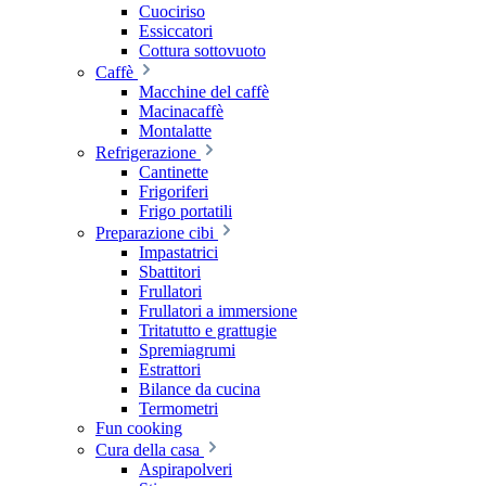
Cuociriso
Essiccatori
Cottura sottovuoto
Caffè
Macchine del caffè
Macinacaffè
Montalatte
Refrigerazione
Cantinette
Frigoriferi
Frigo portatili
Preparazione cibi
Impastatrici
Sbattitori
Frullatori
Frullatori a immersione
Tritatutto e grattugie
Spremiagrumi
Estrattori
Bilance da cucina
Termometri
Fun cooking
Cura della casa
Aspirapolveri