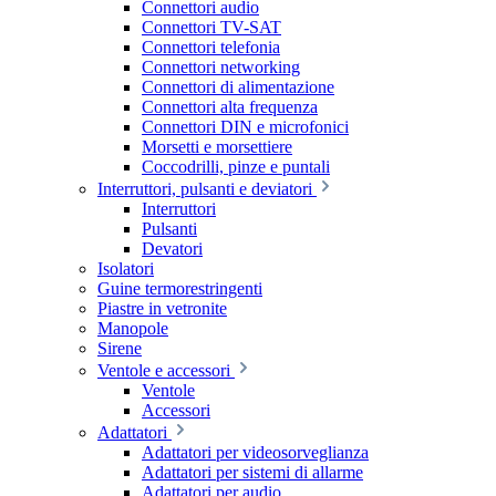
Connettori audio
Connettori TV-SAT
Connettori telefonia
Connettori networking
Connettori di alimentazione
Connettori alta frequenza
Connettori DIN e microfonici
Morsetti e morsettiere
Coccodrilli, pinze e puntali
Interruttori, pulsanti e deviatori
Interruttori
Pulsanti
Devatori
Isolatori
Guine termorestringenti
Piastre in vetronite
Manopole
Sirene
Ventole e accessori
Ventole
Accessori
Adattatori
Adattatori per videosorveglianza
Adattatori per sistemi di allarme
Adattatori per audio