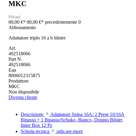
MKC
IVA incl.
00,00 €*
00,00 €*
precedentemente 0
Abbonamento
Adattatore triplo 16 a b blister
Art.
492518066
Part N.
492518066
Ean
8006012315875
Produttore
MKC
Non disponibile
Diventa cliente
Descrizione
Adattatore Spina 16A/ 2 Prese 10/16A
Bipasso + 1 Bipasso/Schuko, Bianco, Doppio Blister,
Inner Box 12 Pz
Scheda tecnica
utils.see-more