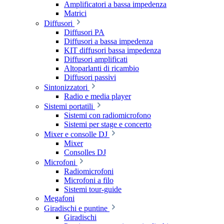
Amplificatori a bassa impedenza
Matrici
Diffusori
Diffusori PA
Diffusori a bassa impedenza
KIT diffusori bassa impedenza
Diffusori amplificati
Altoparlanti di ricambio
Diffusori passivi
Sintonizzatori
Radio e media player
Sistemi portatili
Sistemi con radiomicrofono
Sistemi per stage e concerto
Mixer e consolle DJ
Mixer
Consolles DJ
Microfoni
Radiomicrofoni
Microfoni a filo
Sistemi tour-guide
Megafoni
Giradischi e puntine
Giradischi