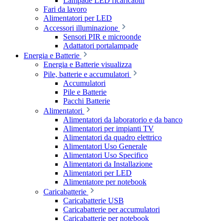
Lampade LED ricaricabili
Fari da lavoro
Alimentatori per LED
Accessori illuminazione
Sensori PIR e microonde
Adattatori portalampade
Energia e Batterie
Energia e Batterie visualizza
Pile, batterie e accumulatori
Accumulatori
Pile e Batterie
Pacchi Batterie
Alimentatori
Alimentatori da laboratorio e da banco
Alimentatori per impianti TV
Alimentatori da quadro elettrico
Alimentatori Uso Generale
Alimentatori Uso Specifico
Alimentatori da Installazione
Alimentatori per LED
Alimentatore per notebook
Caricabatterie
Caricabatterie USB
Caricabatterie per accumulatori
Caricabatterie per notebook