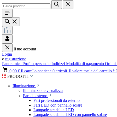
Il tuo account
Login
o
registrazione
Panoramica
Profilo personale
Indirizzi
Modalità di pagamento
Ordini
0,00 €
Il carrello contiene 0 articoli. Il valore totale del carrello è 
PRODOTTI
Illuminazione
Illuminazione visualizza
Fari da esterno
Fari professionali da esterno
Fari LED con pannello solare
Lampade stradali a LED
Lampade stradali a LED con pannello solare