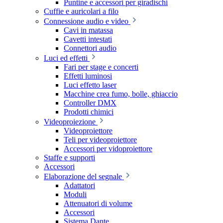
Puntine e accessori per giradischi
Cuffie e auricolari a filo
Connessione audio e video
Cavi in matassa
Cavetti intestati
Connettori audio
Luci ed effetti
Fari per stage e concerti
Effetti luminosi
Luci effetto laser
Macchine crea fumo, bolle, ghiaccio
Controller DMX
Prodotti chimici
Videoproiezione
Videoproiettore
Teli per videoproiettore
Accessori per vidoproiettore
Staffe e supporti
Accessori
Elaborazione del segnale
Adattatori
Moduli
Attenuatori di volume
Accessori
Sistema Dante