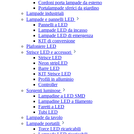
Cordoni porta lampade da esterno
Portalampade sferici da giardino
Lampade industriali
Lampade e pannelli LED
Pannelli a LED
Lampade LED da incasso
Lampade LED di emergenza
KIT di conversione
Plafoniere LED
Strisce LED e accessori
Strisce LED
Neon stripLED
Barre LED
KIT Strisce LED
Profili in alluminio
Controller
Sorgenti luminose
Lampadine a LED SMD
Lampadine LED a filamento
Faretti a LED
Tubi LED
Lampade da tavolo
Lampade portatili
Torce LED ricaricabili