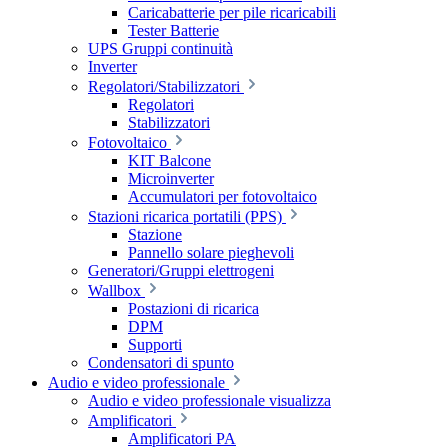
Caricabatterie per pile ricaricabili
Tester Batterie
UPS Gruppi continuità
Inverter
Regolatori/Stabilizzatori
Regolatori
Stabilizzatori
Fotovoltaico
KIT Balcone
Microinverter
Accumulatori per fotovoltaico
Stazioni ricarica portatili (PPS)
Stazione
Pannello solare pieghevoli
Generatori/Gruppi elettrogeni
Wallbox
Postazioni di ricarica
DPM
Supporti
Condensatori di spunto
Audio e video professionale
Audio e video professionale visualizza
Amplificatori
Amplificatori PA