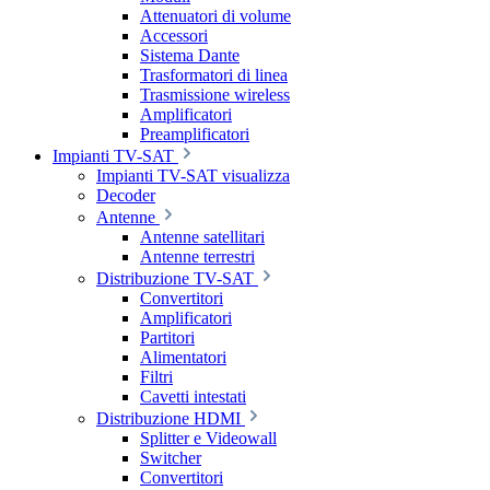
Attenuatori di volume
Accessori
Sistema Dante
Trasformatori di linea
Trasmissione wireless
Amplificatori
Preamplificatori
Impianti TV-SAT
Impianti TV-SAT visualizza
Decoder
Antenne
Antenne satellitari
Antenne terrestri
Distribuzione TV-SAT
Convertitori
Amplificatori
Partitori
Alimentatori
Filtri
Cavetti intestati
Distribuzione HDMI
Splitter e Videowall
Switcher
Convertitori