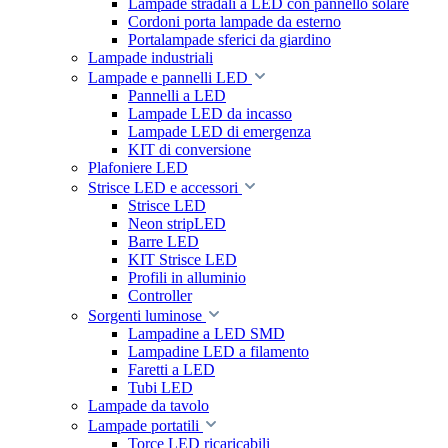
Lampade stradali a LED con pannello solare
Cordoni porta lampade da esterno
Portalampade sferici da giardino
Lampade industriali
Lampade e pannelli LED
Pannelli a LED
Lampade LED da incasso
Lampade LED di emergenza
KIT di conversione
Plafoniere LED
Strisce LED e accessori
Strisce LED
Neon stripLED
Barre LED
KIT Strisce LED
Profili in alluminio
Controller
Sorgenti luminose
Lampadine a LED SMD
Lampadine LED a filamento
Faretti a LED
Tubi LED
Lampade da tavolo
Lampade portatili
Torce LED ricaricabili