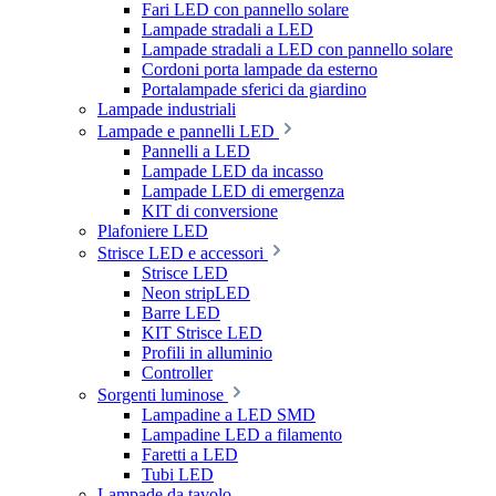
Fari LED con pannello solare
Lampade stradali a LED
Lampade stradali a LED con pannello solare
Cordoni porta lampade da esterno
Portalampade sferici da giardino
Lampade industriali
Lampade e pannelli LED
Pannelli a LED
Lampade LED da incasso
Lampade LED di emergenza
KIT di conversione
Plafoniere LED
Strisce LED e accessori
Strisce LED
Neon stripLED
Barre LED
KIT Strisce LED
Profili in alluminio
Controller
Sorgenti luminose
Lampadine a LED SMD
Lampadine LED a filamento
Faretti a LED
Tubi LED
Lampade da tavolo