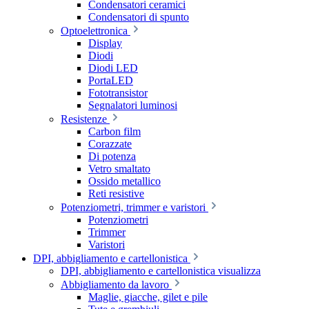
Condensatori ceramici
Condensatori di spunto
Optoelettronica
Display
Diodi
Diodi LED
PortaLED
Fototransistor
Segnalatori luminosi
Resistenze
Carbon film
Corazzate
Di potenza
Vetro smaltato
Ossido metallico
Reti resistive
Potenziometri, trimmer e varistori
Potenziometri
Trimmer
Varistori
DPI, abbigliamento e cartellonistica
DPI, abbigliamento e cartellonistica visualizza
Abbigliamento da lavoro
Maglie, giacche, gilet e pile