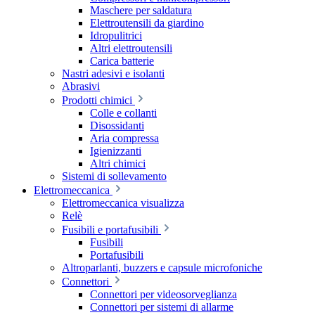
Maschere per saldatura
Elettroutensili da giardino
Idropulitrici
Altri elettroutensili
Carica batterie
Nastri adesivi e isolanti
Abrasivi
Prodotti chimici
Colle e collanti
Disossidanti
Aria compressa
Igienizzanti
Altri chimici
Sistemi di sollevamento
Elettromeccanica
Elettromeccanica visualizza
Relè
Fusibili e portafusibili
Fusibili
Portafusibili
Altroparlanti, buzzers e capsule microfoniche
Connettori
Connettori per videosorveglianza
Connettori per sistemi di allarme