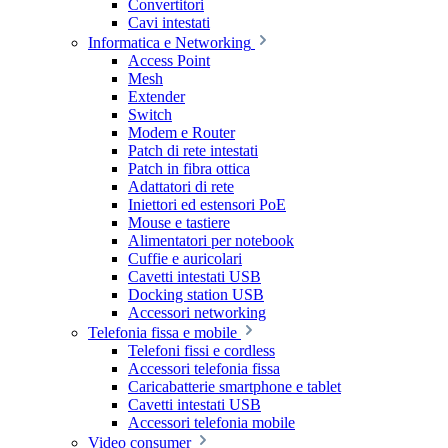
Convertitori
Cavi intestati
Informatica e Networking
Access Point
Mesh
Extender
Switch
Modem e Router
Patch di rete intestati
Patch in fibra ottica
Adattatori di rete
Iniettori ed estensori PoE
Mouse e tastiere
Alimentatori per notebook
Cuffie e auricolari
Cavetti intestati USB
Docking station USB
Accessori networking
Telefonia fissa e mobile
Telefoni fissi e cordless
Accessori telefonia fissa
Caricabatterie smartphone e tablet
Cavetti intestati USB
Accessori telefonia mobile
Video consumer