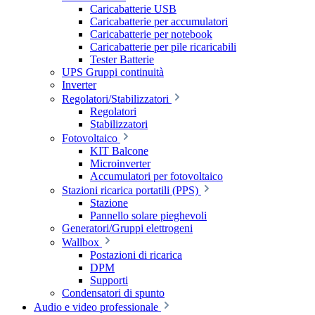
Caricabatterie USB
Caricabatterie per accumulatori
Caricabatterie per notebook
Caricabatterie per pile ricaricabili
Tester Batterie
UPS Gruppi continuità
Inverter
Regolatori/Stabilizzatori
Regolatori
Stabilizzatori
Fotovoltaico
KIT Balcone
Microinverter
Accumulatori per fotovoltaico
Stazioni ricarica portatili (PPS)
Stazione
Pannello solare pieghevoli
Generatori/Gruppi elettrogeni
Wallbox
Postazioni di ricarica
DPM
Supporti
Condensatori di spunto
Audio e video professionale