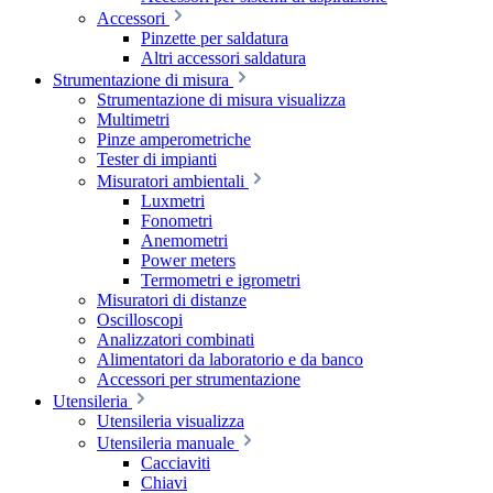
Accessori
Pinzette per saldatura
Altri accessori saldatura
Strumentazione di misura
Strumentazione di misura visualizza
Multimetri
Pinze amperometriche
Tester di impianti
Misuratori ambientali
Luxmetri
Fonometri
Anemometri
Power meters
Termometri e igrometri
Misuratori di distanze
Oscilloscopi
Analizzatori combinati
Alimentatori da laboratorio e da banco
Accessori per strumentazione
Utensileria
Utensileria visualizza
Utensileria manuale
Cacciaviti
Chiavi