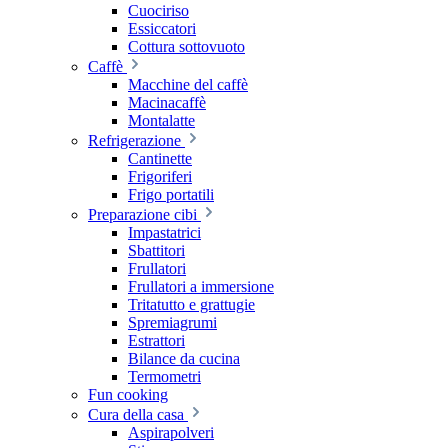
Cuociriso
Essiccatori
Cottura sottovuoto
Caffè
Macchine del caffè
Macinacaffè
Montalatte
Refrigerazione
Cantinette
Frigoriferi
Frigo portatili
Preparazione cibi
Impastatrici
Sbattitori
Frullatori
Frullatori a immersione
Tritatutto e grattugie
Spremiagrumi
Estrattori
Bilance da cucina
Termometri
Fun cooking
Cura della casa
Aspirapolveri