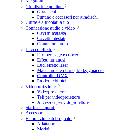
Megafoni
Giradischi e puntine
Giradischi
Puntine e accessori per giradischi
Cuffie e auricolari a filo
Connessione audio e video
Cavi in matassa
Cavetti intestati
Connettori audio
Luci ed effetti
Fari per stage e concerti
Effetti luminosi
Luci effetto laser
Macchine crea fumo, bolle, ghiaccio
Controller DMX
Prodotti chimici
Videoproiezione
Videoproiettore
Teli per videoproiettore
Accessori per vidoproiettore
Staffe e supporti
Accessori
Elaborazione del segnale
Adattatori
Moduli