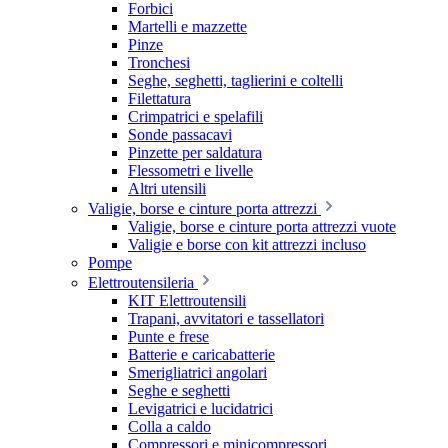
Forbici
Martelli e mazzette
Pinze
Tronchesi
Seghe, seghetti, taglierini e coltelli
Filettatura
Crimpatrici e spelafili
Sonde passacavi
Pinzette per saldatura
Flessometri e livelle
Altri utensili
Valigie, borse e cinture porta attrezzi
Valigie, borse e cinture porta attrezzi vuote
Valigie e borse con kit attrezzi incluso
Pompe
Elettroutensileria
KIT Elettroutensili
Trapani, avvitatori e tassellatori
Punte e frese
Batterie e caricabatterie
Smerigliatrici angolari
Seghe e seghetti
Levigatrici e lucidatrici
Colla a caldo
Compressori e minicompressori