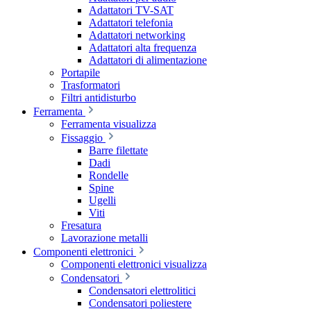
Adattatori TV-SAT
Adattatori telefonia
Adattatori networking
Adattatori alta frequenza
Adattatori di alimentazione
Portapile
Trasformatori
Filtri antidisturbo
Ferramenta
Ferramenta visualizza
Fissaggio
Barre filettate
Dadi
Rondelle
Spine
Ugelli
Viti
Fresatura
Lavorazione metalli
Componenti elettronici
Componenti elettronici visualizza
Condensatori
Condensatori elettrolitici
Condensatori poliestere