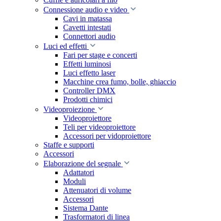
Connessione audio e video
Cavi in matassa
Cavetti intestati
Connettori audio
Luci ed effetti
Fari per stage e concerti
Effetti luminosi
Luci effetto laser
Macchine crea fumo, bolle, ghiaccio
Controller DMX
Prodotti chimici
Videoproiezione
Videoproiettore
Teli per videoproiettore
Accessori per vidoproiettore
Staffe e supporti
Accessori
Elaborazione del segnale
Adattatori
Moduli
Attenuatori di volume
Accessori
Sistema Dante
Trasformatori di linea