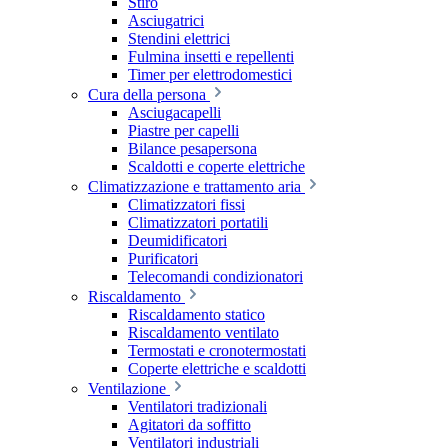
Stiro
Asciugatrici
Stendini elettrici
Fulmina insetti e repellenti
Timer per elettrodomestici
Cura della persona
Asciugacapelli
Piastre per capelli
Bilance pesapersona
Scaldotti e coperte elettriche
Climatizzazione e trattamento aria
Climatizzatori fissi
Climatizzatori portatili
Deumidificatori
Purificatori
Telecomandi condizionatori
Riscaldamento
Riscaldamento statico
Riscaldamento ventilato
Termostati e cronotermostati
Coperte elettriche e scaldotti
Ventilazione
Ventilatori tradizionali
Agitatori da soffitto
Ventilatori industriali