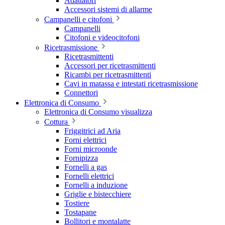
Adattatori
Accessori sistemi di allarme
Campanelli e citofoni
Campanelli
Citofoni e videocitofoni
Ricetrasmissione
Ricetrasmittenti
Accessori per ricetrasmittenti
Ricambi per ricetrasmittenti
Cavi in matassa e intestati ricetrasmissione
Connettori
Elettronica di Consumo
Elettronica di Consumo visualizza
Cottura
Friggitrici ad Aria
Forni elettrici
Forni microonde
Fornipizza
Fornelli a gas
Fornelli elettrici
Fornelli a induzione
Griglie e bistecchiere
Tostiere
Tostapane
Bollitori e montalatte