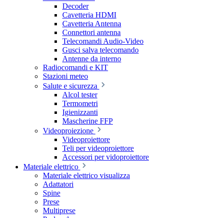
Decoder
Cavetteria HDMI
Cavetteria Antenna
Connettori antenna
Telecomandi Audio-Video
Gusci salva telecomando
Antenne da interno
Radiocomandi e KIT
Stazioni meteo
Salute e sicurezza
Alcol tester
Termometri
Igienizzanti
Mascherine FFP
Videoproiezione
Videoproiettore
Teli per videoproiettore
Accessori per vidoproiettore
Materiale elettrico
Materiale elettrico visualizza
Adattatori
Spine
Prese
Multiprese