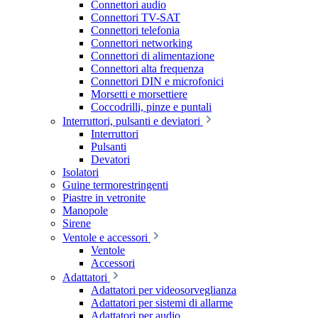
Connettori audio
Connettori TV-SAT
Connettori telefonia
Connettori networking
Connettori di alimentazione
Connettori alta frequenza
Connettori DIN e microfonici
Morsetti e morsettiere
Coccodrilli, pinze e puntali
Interruttori, pulsanti e deviatori
Interruttori
Pulsanti
Devatori
Isolatori
Guine termorestringenti
Piastre in vetronite
Manopole
Sirene
Ventole e accessori
Ventole
Accessori
Adattatori
Adattatori per videosorveglianza
Adattatori per sistemi di allarme
Adattatori per audio