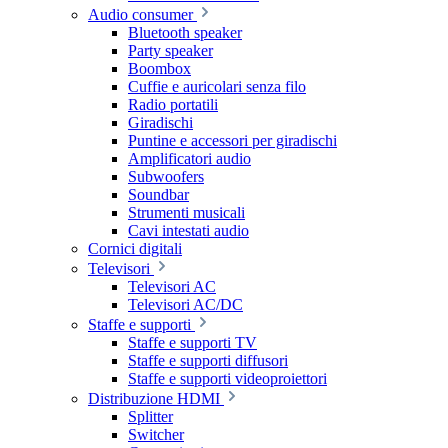
Audio consumer
Bluetooth speaker
Party speaker
Boombox
Cuffie e auricolari senza filo
Radio portatili
Giradischi
Puntine e accessori per giradischi
Amplificatori audio
Subwoofers
Soundbar
Strumenti musicali
Cavi intestati audio
Cornici digitali
Televisori
Televisori AC
Televisori AC/DC
Staffe e supporti
Staffe e supporti TV
Staffe e supporti diffusori
Staffe e supporti videoproiettori
Distribuzione HDMI
Splitter
Switcher