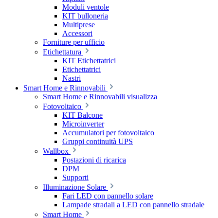
Moduli ventole
KIT bulloneria
Multiprese
Accessori
Forniture per ufficio
Etichettatura
KIT Etichettatrici
Etichettatrici
Nastri
Smart Home e Rinnovabili
Smart Home e Rinnovabili visualizza
Fotovoltaico
KIT Balcone
Microinverter
Accumulatori per fotovoltaico
Gruppi continuità UPS
Wallbox
Postazioni di ricarica
DPM
Supporti
Illuminazione Solare
Fari LED con pannello solare
Lampade stradali a LED con pannello stradale
Smart Home