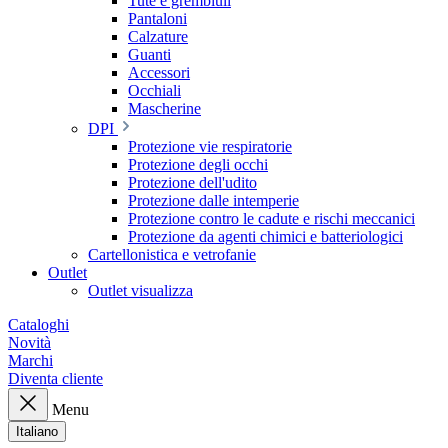
Tute e grembiuli
Pantaloni
Calzature
Guanti
Accessori
Occhiali
Mascherine
DPI
Protezione vie respiratorie
Protezione degli occhi
Protezione dell'udito
Protezione dalle intemperie
Protezione contro le cadute e rischi meccanici
Protezione da agenti chimici e batteriologici
Cartellonistica e vetrofanie
Outlet
Outlet visualizza
Cataloghi
Novità
Marchi
Diventa cliente
Menu
Italiano