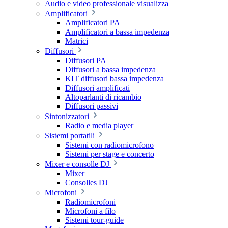
Audio e video professionale visualizza
Amplificatori
Amplificatori PA
Amplificatori a bassa impedenza
Matrici
Diffusori
Diffusori PA
Diffusori a bassa impedenza
KIT diffusori bassa impedenza
Diffusori amplificati
Altoparlanti di ricambio
Diffusori passivi
Sintonizzatori
Radio e media player
Sistemi portatili
Sistemi con radiomicrofono
Sistemi per stage e concerto
Mixer e consolle DJ
Mixer
Consolles DJ
Microfoni
Radiomicrofoni
Microfoni a filo
Sistemi tour-guide