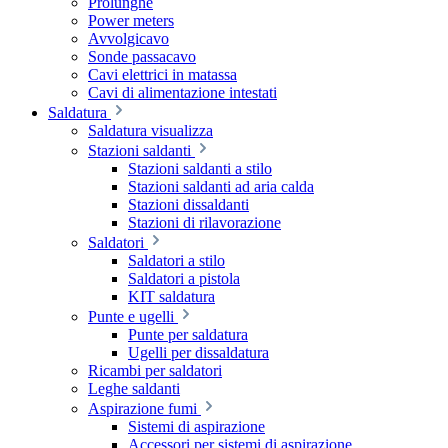
Prolunghe
Power meters
Avvolgicavo
Sonde passacavo
Cavi elettrici in matassa
Cavi di alimentazione intestati
Saldatura
Saldatura visualizza
Stazioni saldanti
Stazioni saldanti a stilo
Stazioni saldanti ad aria calda
Stazioni dissaldanti
Stazioni di rilavorazione
Saldatori
Saldatori a stilo
Saldatori a pistola
KIT saldatura
Punte e ugelli
Punte per saldatura
Ugelli per dissaldatura
Ricambi per saldatori
Leghe saldanti
Aspirazione fumi
Sistemi di aspirazione
Accessori per sistemi di aspirazione