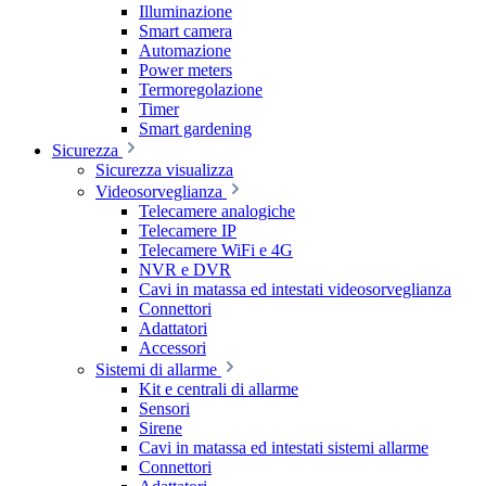
Illuminazione
Smart camera
Automazione
Power meters
Termoregolazione
Timer
Smart gardening
Sicurezza
Sicurezza visualizza
Videosorveglianza
Telecamere analogiche
Telecamere IP
Telecamere WiFi e 4G
NVR e DVR
Cavi in matassa ed intestati videosorveglianza
Connettori
Adattatori
Accessori
Sistemi di allarme
Kit e centrali di allarme
Sensori
Sirene
Cavi in matassa ed intestati sistemi allarme
Connettori