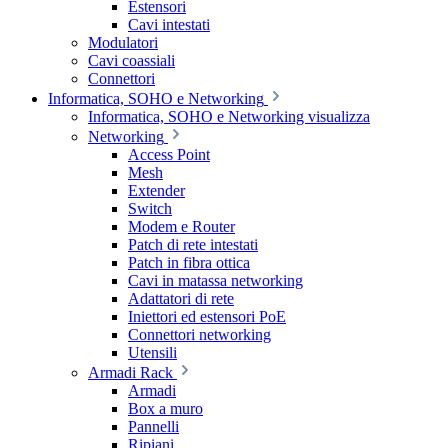
Estensori
Cavi intestati
Modulatori
Cavi coassiali
Connettori
Informatica, SOHO e Networking
Informatica, SOHO e Networking visualizza
Networking
Access Point
Mesh
Extender
Switch
Modem e Router
Patch di rete intestati
Patch in fibra ottica
Cavi in matassa networking
Adattatori di rete
Iniettori ed estensori PoE
Connettori networking
Utensili
Armadi Rack
Armadi
Box a muro
Pannelli
Ripiani