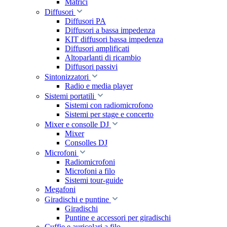
Matrici
Diffusori
Diffusori PA
Diffusori a bassa impedenza
KIT diffusori bassa impedenza
Diffusori amplificati
Altoparlanti di ricambio
Diffusori passivi
Sintonizzatori
Radio e media player
Sistemi portatili
Sistemi con radiomicrofono
Sistemi per stage e concerto
Mixer e consolle DJ
Mixer
Consolles DJ
Microfoni
Radiomicrofoni
Microfoni a filo
Sistemi tour-guide
Megafoni
Giradischi e puntine
Giradischi
Puntine e accessori per giradischi
Cuffie e auricolari a filo