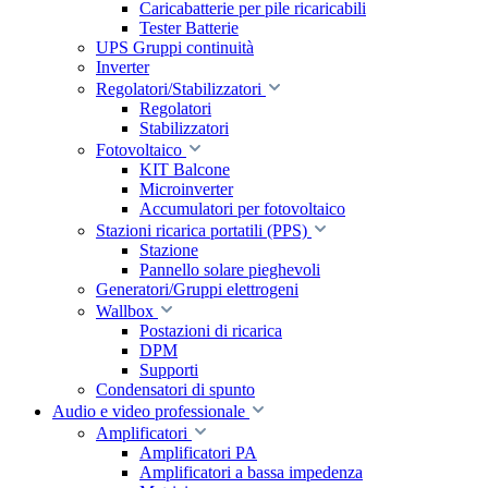
Caricabatterie per pile ricaricabili
Tester Batterie
UPS Gruppi continuità
Inverter
Regolatori/Stabilizzatori
Regolatori
Stabilizzatori
Fotovoltaico
KIT Balcone
Microinverter
Accumulatori per fotovoltaico
Stazioni ricarica portatili (PPS)
Stazione
Pannello solare pieghevoli
Generatori/Gruppi elettrogeni
Wallbox
Postazioni di ricarica
DPM
Supporti
Condensatori di spunto
Audio e video professionale
Amplificatori
Amplificatori PA
Amplificatori a bassa impedenza