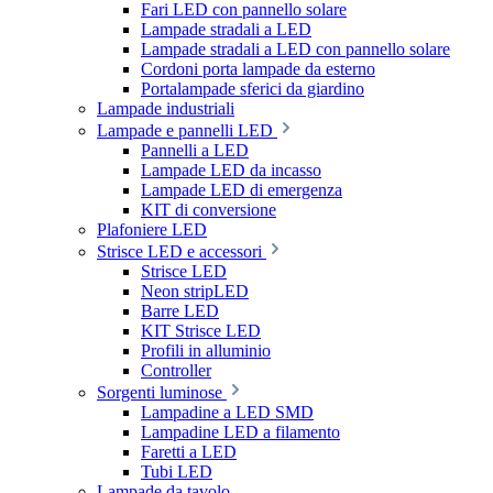
Fari LED con pannello solare
Lampade stradali a LED
Lampade stradali a LED con pannello solare
Cordoni porta lampade da esterno
Portalampade sferici da giardino
Lampade industriali
Lampade e pannelli LED
Pannelli a LED
Lampade LED da incasso
Lampade LED di emergenza
KIT di conversione
Plafoniere LED
Strisce LED e accessori
Strisce LED
Neon stripLED
Barre LED
KIT Strisce LED
Profili in alluminio
Controller
Sorgenti luminose
Lampadine a LED SMD
Lampadine LED a filamento
Faretti a LED
Tubi LED
Lampade da tavolo