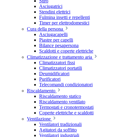
Stiro
Asciugatrici
Stendini elettrici
Fulmina insetti e repellenti
Timer per elettrodomestici
Cura della persona
Asciugacapelli
Piastre per capelli
Bilance pesapersona
Scaldotti e coperte elettriche
Climatizzazione e trattamento aria
Climatizzatori fissi
Climatizzatori portatili
Deumidificatori
Purificatori
Telecomandi condizionatori
Riscaldamento
Riscaldamento statico
Riscaldamento ventilato
Termostati e cronotermostati
Coperte elettriche e scaldotti
Ventilazione
Ventilatori tradizionali
Agitatori da soffitto
Ventilatori industriali