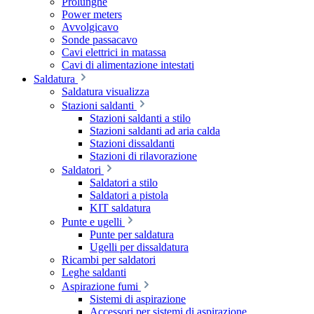
Prolunghe
Power meters
Avvolgicavo
Sonde passacavo
Cavi elettrici in matassa
Cavi di alimentazione intestati
Saldatura
Saldatura visualizza
Stazioni saldanti
Stazioni saldanti a stilo
Stazioni saldanti ad aria calda
Stazioni dissaldanti
Stazioni di rilavorazione
Saldatori
Saldatori a stilo
Saldatori a pistola
KIT saldatura
Punte e ugelli
Punte per saldatura
Ugelli per dissaldatura
Ricambi per saldatori
Leghe saldanti
Aspirazione fumi
Sistemi di aspirazione
Accessori per sistemi di aspirazione