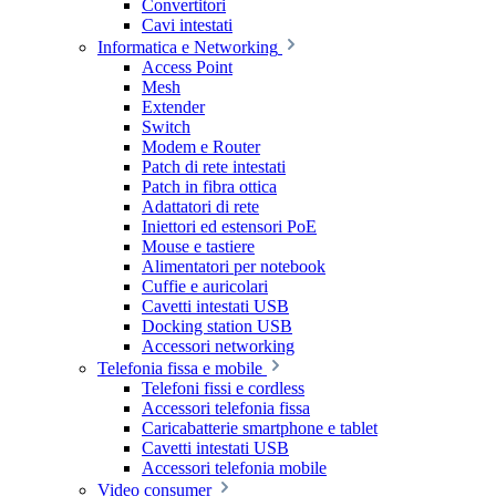
Convertitori
Cavi intestati
Informatica e Networking
Access Point
Mesh
Extender
Switch
Modem e Router
Patch di rete intestati
Patch in fibra ottica
Adattatori di rete
Iniettori ed estensori PoE
Mouse e tastiere
Alimentatori per notebook
Cuffie e auricolari
Cavetti intestati USB
Docking station USB
Accessori networking
Telefonia fissa e mobile
Telefoni fissi e cordless
Accessori telefonia fissa
Caricabatterie smartphone e tablet
Cavetti intestati USB
Accessori telefonia mobile
Video consumer