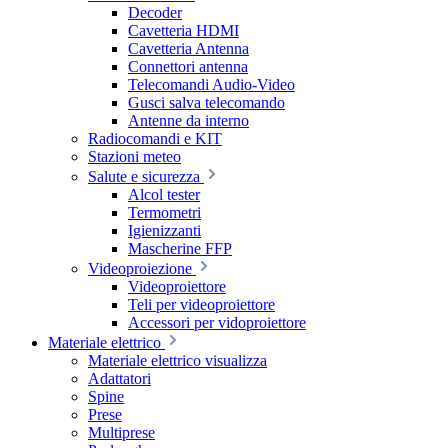
Decoder
Cavetteria HDMI
Cavetteria Antenna
Connettori antenna
Telecomandi Audio-Video
Gusci salva telecomando
Antenne da interno
Radiocomandi e KIT
Stazioni meteo
Salute e sicurezza
Alcol tester
Termometri
Igienizzanti
Mascherine FFP
Videoproiezione
Videoproiettore
Teli per videoproiettore
Accessori per vidoproiettore
Materiale elettrico
Materiale elettrico visualizza
Adattatori
Spine
Prese
Multiprese