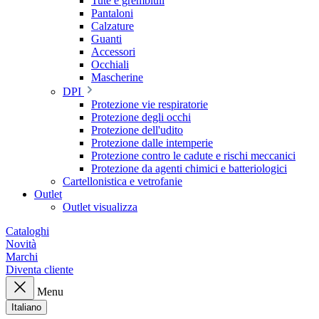
Tute e grembiuli
Pantaloni
Calzature
Guanti
Accessori
Occhiali
Mascherine
DPI
Protezione vie respiratorie
Protezione degli occhi
Protezione dell'udito
Protezione dalle intemperie
Protezione contro le cadute e rischi meccanici
Protezione da agenti chimici e batteriologici
Cartellonistica e vetrofanie
Outlet
Outlet visualizza
Cataloghi
Novità
Marchi
Diventa cliente
Menu
Italiano