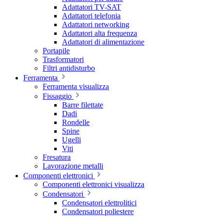
Adattatori TV-SAT
Adattatori telefonia
Adattatori networking
Adattatori alta frequenza
Adattatori di alimentazione
Portapile
Trasformatori
Filtri antidisturbo
Ferramenta
Ferramenta visualizza
Fissaggio
Barre filettate
Dadi
Rondelle
Spine
Ugelli
Viti
Fresatura
Lavorazione metalli
Componenti elettronici
Componenti elettronici visualizza
Condensatori
Condensatori elettrolitici
Condensatori poliestere