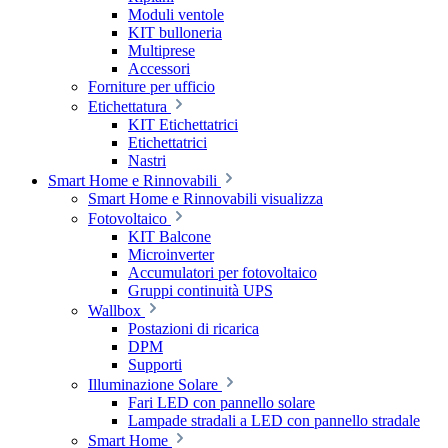
Moduli ventole
KIT bulloneria
Multiprese
Accessori
Forniture per ufficio
Etichettatura
KIT Etichettatrici
Etichettatrici
Nastri
Smart Home e Rinnovabili
Smart Home e Rinnovabili visualizza
Fotovoltaico
KIT Balcone
Microinverter
Accumulatori per fotovoltaico
Gruppi continuità UPS
Wallbox
Postazioni di ricarica
DPM
Supporti
Illuminazione Solare
Fari LED con pannello solare
Lampade stradali a LED con pannello stradale
Smart Home