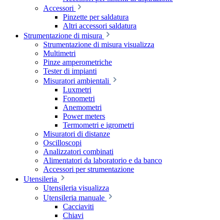
Accessori
Pinzette per saldatura
Altri accessori saldatura
Strumentazione di misura
Strumentazione di misura visualizza
Multimetri
Pinze amperometriche
Tester di impianti
Misuratori ambientali
Luxmetri
Fonometri
Anemometri
Power meters
Termometri e igrometri
Misuratori di distanze
Oscilloscopi
Analizzatori combinati
Alimentatori da laboratorio e da banco
Accessori per strumentazione
Utensileria
Utensileria visualizza
Utensileria manuale
Cacciaviti
Chiavi