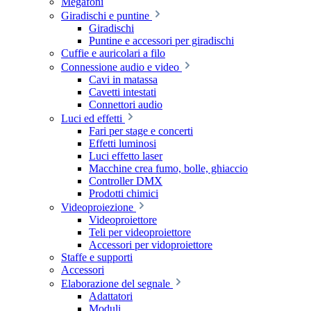
Megafoni
Giradischi e puntine
Giradischi
Puntine e accessori per giradischi
Cuffie e auricolari a filo
Connessione audio e video
Cavi in matassa
Cavetti intestati
Connettori audio
Luci ed effetti
Fari per stage e concerti
Effetti luminosi
Luci effetto laser
Macchine crea fumo, bolle, ghiaccio
Controller DMX
Prodotti chimici
Videoproiezione
Videoproiettore
Teli per videoproiettore
Accessori per vidoproiettore
Staffe e supporti
Accessori
Elaborazione del segnale
Adattatori
Moduli