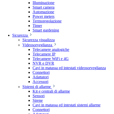
Illuminazione
Smart camera
Automazione
Power meters
Termoregolazione
Timer
Smart gardening
Sicurezza
Sicurezza visualizza
Videosorveglianza
Telecamere analogiche
Telecamere IP
Telecamere WiFi e 4G
NVR e DVR
Cavi in matassa ed intestati videosorveglianza
Connettori
Adattatori
Accessori
Sistemi di allarme
Kit e centrali di allarme
Sensori
Sirene
Cavi in matassa ed intestati sistemi allarme
Connettori