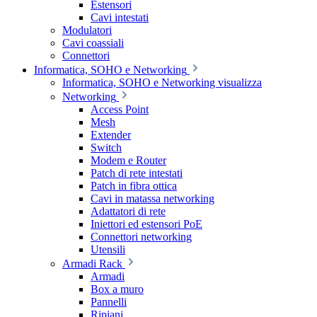
Estensori
Cavi intestati
Modulatori
Cavi coassiali
Connettori
Informatica, SOHO e Networking
Informatica, SOHO e Networking visualizza
Networking
Access Point
Mesh
Extender
Switch
Modem e Router
Patch di rete intestati
Patch in fibra ottica
Cavi in matassa networking
Adattatori di rete
Iniettori ed estensori PoE
Connettori networking
Utensili
Armadi Rack
Armadi
Box a muro
Pannelli
Ripiani