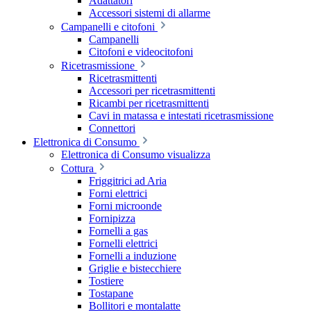
Adattatori
Accessori sistemi di allarme
Campanelli e citofoni
Campanelli
Citofoni e videocitofoni
Ricetrasmissione
Ricetrasmittenti
Accessori per ricetrasmittenti
Ricambi per ricetrasmittenti
Cavi in matassa e intestati ricetrasmissione
Connettori
Elettronica di Consumo
Elettronica di Consumo visualizza
Cottura
Friggitrici ad Aria
Forni elettrici
Forni microonde
Fornipizza
Fornelli a gas
Fornelli elettrici
Fornelli a induzione
Griglie e bistecchiere
Tostiere
Tostapane
Bollitori e montalatte