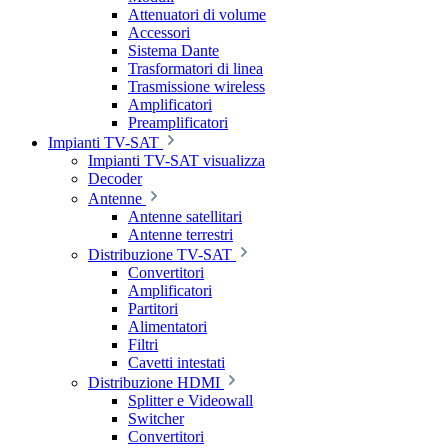
Attenuatori di volume
Accessori
Sistema Dante
Trasformatori di linea
Trasmissione wireless
Amplificatori
Preamplificatori
Impianti TV-SAT
Impianti TV-SAT visualizza
Decoder
Antenne
Antenne satellitari
Antenne terrestri
Distribuzione TV-SAT
Convertitori
Amplificatori
Partitori
Alimentatori
Filtri
Cavetti intestati
Distribuzione HDMI
Splitter e Videowall
Switcher
Convertitori