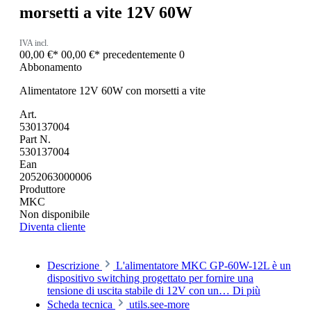
morsetti a vite 12V 60W
IVA incl.
00,00 €*
00,00 €*
precedentemente 0
Abbonamento
Alimentatore 12V 60W con morsetti a vite
Art.
530137004
Part N.
530137004
Ean
2052063000006
Produttore
MKC
Non disponibile
Diventa cliente
Descrizione
L'alimentatore MKC GP-60W-12L è un
dispositivo switching progettato per fornire una
tensione di uscita stabile di 12V con un…
Di più
Scheda tecnica
utils.see-more