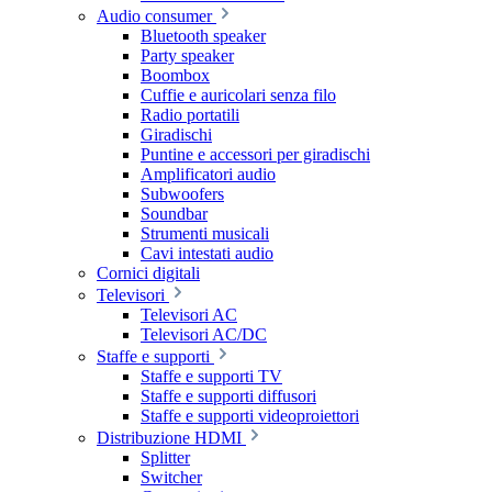
Audio consumer
Bluetooth speaker
Party speaker
Boombox
Cuffie e auricolari senza filo
Radio portatili
Giradischi
Puntine e accessori per giradischi
Amplificatori audio
Subwoofers
Soundbar
Strumenti musicali
Cavi intestati audio
Cornici digitali
Televisori
Televisori AC
Televisori AC/DC
Staffe e supporti
Staffe e supporti TV
Staffe e supporti diffusori
Staffe e supporti videoproiettori
Distribuzione HDMI
Splitter
Switcher