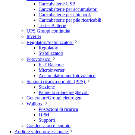
Caricabatterie USB
Caricabatterie per accumulatori
Caricabatterie per notebook
Caricabatterie per pile ricaricabili
Tester Batterie
UPS Gruppi continuità
Inverter
Regolatori/Stabilizzatori
Regolatori
Stabilizzatori
Fotovoltaico
KIT Balcone
Microinverter
Accumulatori per fotovoltaico
Stazioni ricarica portatili (PPS)
Stazione
Pannello solare pieghevoli
Generatori/Gruppi elettrogeni
Wallbox
Postazioni di ricarica
DPM
Supporti
Condensatori di spunto
Audio e video professionale