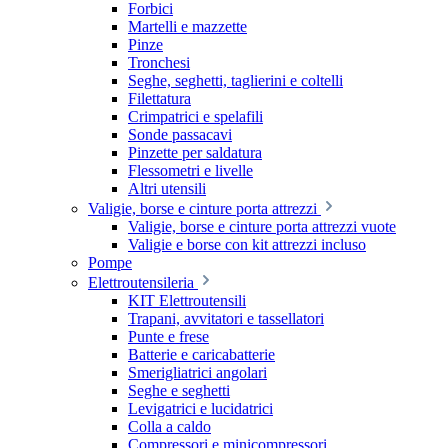
Forbici
Martelli e mazzette
Pinze
Tronchesi
Seghe, seghetti, taglierini e coltelli
Filettatura
Crimpatrici e spelafili
Sonde passacavi
Pinzette per saldatura
Flessometri e livelle
Altri utensili
Valigie, borse e cinture porta attrezzi
Valigie, borse e cinture porta attrezzi vuote
Valigie e borse con kit attrezzi incluso
Pompe
Elettroutensileria
KIT Elettroutensili
Trapani, avvitatori e tassellatori
Punte e frese
Batterie e caricabatterie
Smerigliatrici angolari
Seghe e seghetti
Levigatrici e lucidatrici
Colla a caldo
Compressori e minicompressori