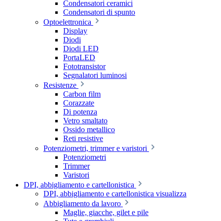
Condensatori ceramici
Condensatori di spunto
Optoelettronica
Display
Diodi
Diodi LED
PortaLED
Fototransistor
Segnalatori luminosi
Resistenze
Carbon film
Corazzate
Di potenza
Vetro smaltato
Ossido metallico
Reti resistive
Potenziometri, trimmer e varistori
Potenziometri
Trimmer
Varistori
DPI, abbigliamento e cartellonistica
DPI, abbigliamento e cartellonistica visualizza
Abbigliamento da lavoro
Maglie, giacche, gilet e pile