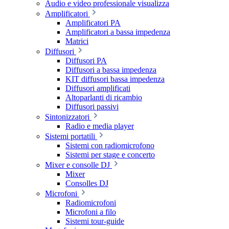
Audio e video professionale visualizza
Amplificatori
Amplificatori PA
Amplificatori a bassa impedenza
Matrici
Diffusori
Diffusori PA
Diffusori a bassa impedenza
KIT diffusori bassa impedenza
Diffusori amplificati
Altoparlanti di ricambio
Diffusori passivi
Sintonizzatori
Radio e media player
Sistemi portatili
Sistemi con radiomicrofono
Sistemi per stage e concerto
Mixer e consolle DJ
Mixer
Consolles DJ
Microfoni
Radiomicrofoni
Microfoni a filo
Sistemi tour-guide