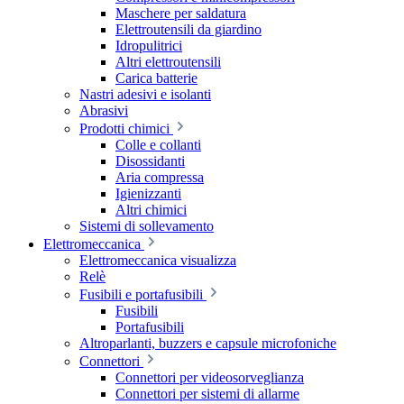
Maschere per saldatura
Elettroutensili da giardino
Idropulitrici
Altri elettroutensili
Carica batterie
Nastri adesivi e isolanti
Abrasivi
Prodotti chimici
Colle e collanti
Disossidanti
Aria compressa
Igienizzanti
Altri chimici
Sistemi di sollevamento
Elettromeccanica
Elettromeccanica visualizza
Relè
Fusibili e portafusibili
Fusibili
Portafusibili
Altroparlanti, buzzers e capsule microfoniche
Connettori
Connettori per videosorveglianza
Connettori per sistemi di allarme