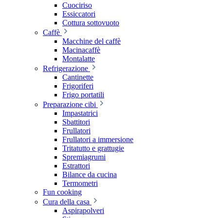
Cuociriso
Essiccatori
Cottura sottovuoto
Caffè
Macchine del caffè
Macinacaffè
Montalatte
Refrigerazione
Cantinette
Frigoriferi
Frigo portatili
Preparazione cibi
Impastatrici
Sbattitori
Frullatori
Frullatori a immersione
Tritatutto e grattugie
Spremiagrumi
Estrattori
Bilance da cucina
Termometri
Fun cooking
Cura della casa
Aspirapolveri