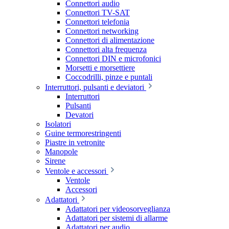
Connettori audio
Connettori TV-SAT
Connettori telefonia
Connettori networking
Connettori di alimentazione
Connettori alta frequenza
Connettori DIN e microfonici
Morsetti e morsettiere
Coccodrilli, pinze e puntali
Interruttori, pulsanti e deviatori
Interruttori
Pulsanti
Devatori
Isolatori
Guine termorestringenti
Piastre in vetronite
Manopole
Sirene
Ventole e accessori
Ventole
Accessori
Adattatori
Adattatori per videosorveglianza
Adattatori per sistemi di allarme
Adattatori per audio