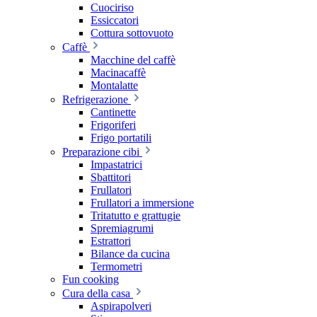
Cuociriso
Essiccatori
Cottura sottovuoto
Caffè
Macchine del caffè
Macinacaffè
Montalatte
Refrigerazione
Cantinette
Frigoriferi
Frigo portatili
Preparazione cibi
Impastatrici
Sbattitori
Frullatori
Frullatori a immersione
Tritatutto e grattugie
Spremiagrumi
Estrattori
Bilance da cucina
Termometri
Fun cooking
Cura della casa
Aspirapolveri