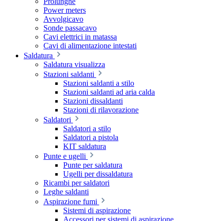
Prolunghe
Power meters
Avvolgicavo
Sonde passacavo
Cavi elettrici in matassa
Cavi di alimentazione intestati
Saldatura
Saldatura visualizza
Stazioni saldanti
Stazioni saldanti a stilo
Stazioni saldanti ad aria calda
Stazioni dissaldanti
Stazioni di rilavorazione
Saldatori
Saldatori a stilo
Saldatori a pistola
KIT saldatura
Punte e ugelli
Punte per saldatura
Ugelli per dissaldatura
Ricambi per saldatori
Leghe saldanti
Aspirazione fumi
Sistemi di aspirazione
Accessori per sistemi di aspirazione