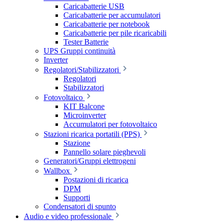
Caricabatterie USB
Caricabatterie per accumulatori
Caricabatterie per notebook
Caricabatterie per pile ricaricabili
Tester Batterie
UPS Gruppi continuità
Inverter
Regolatori/Stabilizzatori
Regolatori
Stabilizzatori
Fotovoltaico
KIT Balcone
Microinverter
Accumulatori per fotovoltaico
Stazioni ricarica portatili (PPS)
Stazione
Pannello solare pieghevoli
Generatori/Gruppi elettrogeni
Wallbox
Postazioni di ricarica
DPM
Supporti
Condensatori di spunto
Audio e video professionale