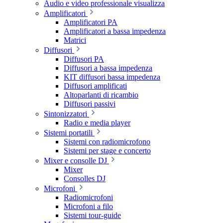
Audio e video professionale visualizza
Amplificatori
Amplificatori PA
Amplificatori a bassa impedenza
Matrici
Diffusori
Diffusori PA
Diffusori a bassa impedenza
KIT diffusori bassa impedenza
Diffusori amplificati
Altoparlanti di ricambio
Diffusori passivi
Sintonizzatori
Radio e media player
Sistemi portatili
Sistemi con radiomicrofono
Sistemi per stage e concerto
Mixer e consolle DJ
Mixer
Consolles DJ
Microfoni
Radiomicrofoni
Microfoni a filo
Sistemi tour-guide