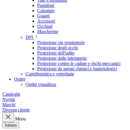
Tute e grembiuli
Pantaloni
Calzature
Guanti
Accessori
Occhiali
Mascherine
DPI
Protezione vie respiratorie
Protezione degli occhi
Protezione dell'udito
Protezione dalle intemperie
Protezione contro le cadute e rischi meccanici
Protezione da agenti chimici e batteriologici
Cartellonistica e vetrofanie
Outlet
Outlet visualizza
Cataloghi
Novità
Marchi
Diventa cliente
Menu
Italiano