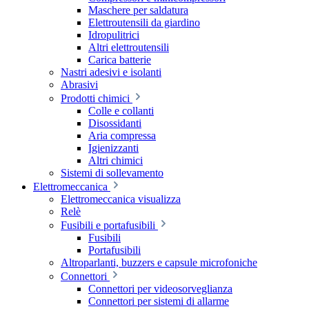
Maschere per saldatura
Elettroutensili da giardino
Idropulitrici
Altri elettroutensili
Carica batterie
Nastri adesivi e isolanti
Abrasivi
Prodotti chimici
Colle e collanti
Disossidanti
Aria compressa
Igienizzanti
Altri chimici
Sistemi di sollevamento
Elettromeccanica
Elettromeccanica visualizza
Relè
Fusibili e portafusibili
Fusibili
Portafusibili
Altroparlanti, buzzers e capsule microfoniche
Connettori
Connettori per videosorveglianza
Connettori per sistemi di allarme