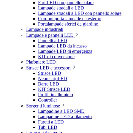
Fari LED con pannello solare
Lampade stradali a LED
Lampade stradali a LED con pannello solare
Cordoni porta lampade da esterno
Portalampade sferici da giardino
Lampade industriali
Lampade e pannelli LED
Pannelli a LED
Lampade LED da incasso
Lampade LED di emergenza
KIT di conversione
Plafoniere LED
Strisce LED e accessori
Strisce LED
Neon stripLED
Barre LED
KIT Strisce LED
Profili in alluminio
Controller
Sorgenti luminose
Lampadine a LED SMD
Lampadine LED a filamento
Faretti a LED
Tubi LED
Lampade da tavolo