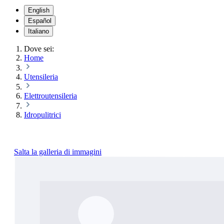
English
Español
Italiano
Dove sei:
Home
Utensileria
Elettroutensileria
Idropulitrici
Salta la galleria di immagini