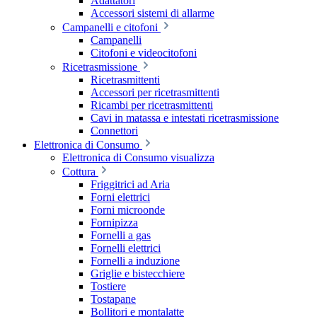
Adattatori
Accessori sistemi di allarme
Campanelli e citofoni
Campanelli
Citofoni e videocitofoni
Ricetrasmissione
Ricetrasmittenti
Accessori per ricetrasmittenti
Ricambi per ricetrasmittenti
Cavi in matassa e intestati ricetrasmissione
Connettori
Elettronica di Consumo
Elettronica di Consumo visualizza
Cottura
Friggitrici ad Aria
Forni elettrici
Forni microonde
Fornipizza
Fornelli a gas
Fornelli elettrici
Fornelli a induzione
Griglie e bistecchiere
Tostiere
Tostapane
Bollitori e montalatte