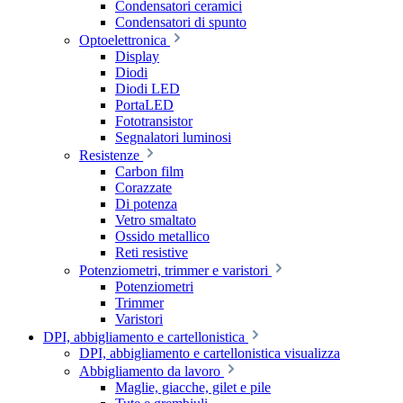
Condensatori ceramici
Condensatori di spunto
Optoelettronica
Display
Diodi
Diodi LED
PortaLED
Fototransistor
Segnalatori luminosi
Resistenze
Carbon film
Corazzate
Di potenza
Vetro smaltato
Ossido metallico
Reti resistive
Potenziometri, trimmer e varistori
Potenziometri
Trimmer
Varistori
DPI, abbigliamento e cartellonistica
DPI, abbigliamento e cartellonistica visualizza
Abbigliamento da lavoro
Maglie, giacche, gilet e pile