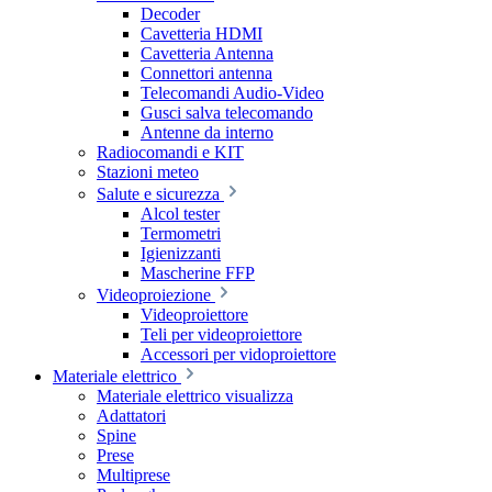
Decoder
Cavetteria HDMI
Cavetteria Antenna
Connettori antenna
Telecomandi Audio-Video
Gusci salva telecomando
Antenne da interno
Radiocomandi e KIT
Stazioni meteo
Salute e sicurezza
Alcol tester
Termometri
Igienizzanti
Mascherine FFP
Videoproiezione
Videoproiettore
Teli per videoproiettore
Accessori per vidoproiettore
Materiale elettrico
Materiale elettrico visualizza
Adattatori
Spine
Prese
Multiprese