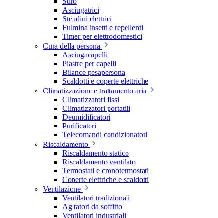
Stiro
Asciugatrici
Stendini elettrici
Fulmina insetti e repellenti
Timer per elettrodomestici
Cura della persona
Asciugacapelli
Piastre per capelli
Bilance pesapersona
Scaldotti e coperte elettriche
Climatizzazione e trattamento aria
Climatizzatori fissi
Climatizzatori portatili
Deumidificatori
Purificatori
Telecomandi condizionatori
Riscaldamento
Riscaldamento statico
Riscaldamento ventilato
Termostati e cronotermostati
Coperte elettriche e scaldotti
Ventilazione
Ventilatori tradizionali
Agitatori da soffitto
Ventilatori industriali