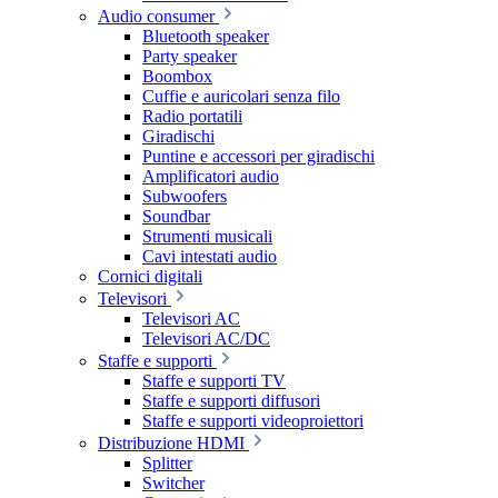
Audio consumer
Bluetooth speaker
Party speaker
Boombox
Cuffie e auricolari senza filo
Radio portatili
Giradischi
Puntine e accessori per giradischi
Amplificatori audio
Subwoofers
Soundbar
Strumenti musicali
Cavi intestati audio
Cornici digitali
Televisori
Televisori AC
Televisori AC/DC
Staffe e supporti
Staffe e supporti TV
Staffe e supporti diffusori
Staffe e supporti videoproiettori
Distribuzione HDMI
Splitter
Switcher