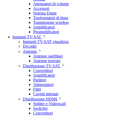
Attenuatori di volume
Accessori
Sistema Dante
Trasformatori di linea
Trasmissione wireless
Amplificatori
Preamplificatori
Impianti TV-SAT
Impianti TV-SAT visualizza
Decoder
Antenne
Antenne satellitari
Antenne terrestri
Distribuzione TV-SAT
Convertitori
Amplificatori
Partitori
Alimentatori
Filtri
Cavetti intestati
Distribuzione HDMI
Splitter e Videowall
Switcher
Convertitori