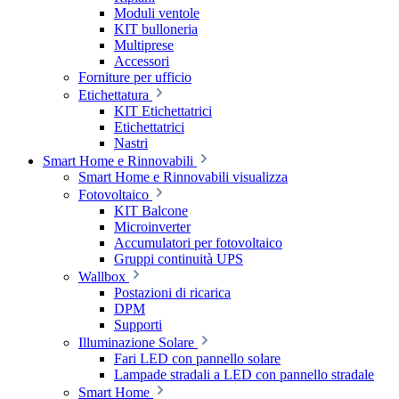
Moduli ventole
KIT bulloneria
Multiprese
Accessori
Forniture per ufficio
Etichettatura
KIT Etichettatrici
Etichettatrici
Nastri
Smart Home e Rinnovabili
Smart Home e Rinnovabili visualizza
Fotovoltaico
KIT Balcone
Microinverter
Accumulatori per fotovoltaico
Gruppi continuità UPS
Wallbox
Postazioni di ricarica
DPM
Supporti
Illuminazione Solare
Fari LED con pannello solare
Lampade stradali a LED con pannello stradale
Smart Home