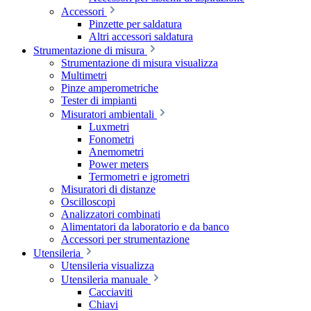
Accessori
Pinzette per saldatura
Altri accessori saldatura
Strumentazione di misura
Strumentazione di misura visualizza
Multimetri
Pinze amperometriche
Tester di impianti
Misuratori ambientali
Luxmetri
Fonometri
Anemometri
Power meters
Termometri e igrometri
Misuratori di distanze
Oscilloscopi
Analizzatori combinati
Alimentatori da laboratorio e da banco
Accessori per strumentazione
Utensileria
Utensileria visualizza
Utensileria manuale
Cacciaviti
Chiavi