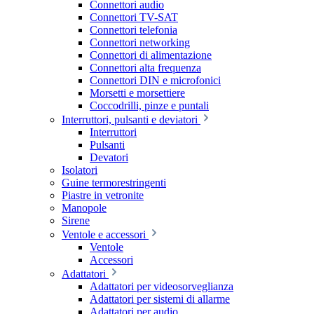
Connettori audio
Connettori TV-SAT
Connettori telefonia
Connettori networking
Connettori di alimentazione
Connettori alta frequenza
Connettori DIN e microfonici
Morsetti e morsettiere
Coccodrilli, pinze e puntali
Interruttori, pulsanti e deviatori
Interruttori
Pulsanti
Devatori
Isolatori
Guine termorestringenti
Piastre in vetronite
Manopole
Sirene
Ventole e accessori
Ventole
Accessori
Adattatori
Adattatori per videosorveglianza
Adattatori per sistemi di allarme
Adattatori per audio