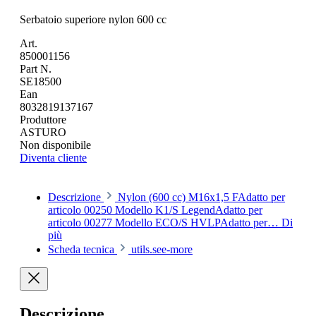
Serbatoio superiore nylon 600 cc
Art.
850001156
Part N.
SE18500
Ean
8032819137167
Produttore
ASTURO
Non disponibile
Diventa cliente
Descrizione
Nylon (600 cc) M16x1,5 FAdatto per
articolo 00250 Modello K1/S LegendAdatto per
articolo 00277 Modello ECO/S HVLPAdatto per…
Di
più
Scheda tecnica
utils.see-more
Descrizione