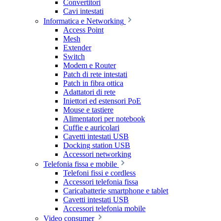
Convertitori
Cavi intestati
Informatica e Networking
Access Point
Mesh
Extender
Switch
Modem e Router
Patch di rete intestati
Patch in fibra ottica
Adattatori di rete
Iniettori ed estensori PoE
Mouse e tastiere
Alimentatori per notebook
Cuffie e auricolari
Cavetti intestati USB
Docking station USB
Accessori networking
Telefonia fissa e mobile
Telefoni fissi e cordless
Accessori telefonia fissa
Caricabatterie smartphone e tablet
Cavetti intestati USB
Accessori telefonia mobile
Video consumer