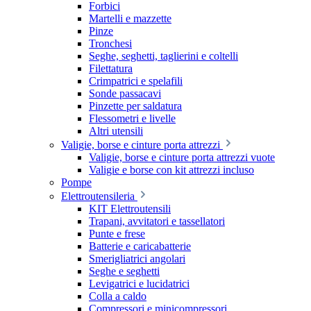
Forbici
Martelli e mazzette
Pinze
Tronchesi
Seghe, seghetti, taglierini e coltelli
Filettatura
Crimpatrici e spelafili
Sonde passacavi
Pinzette per saldatura
Flessometri e livelle
Altri utensili
Valigie, borse e cinture porta attrezzi
Valigie, borse e cinture porta attrezzi vuote
Valigie e borse con kit attrezzi incluso
Pompe
Elettroutensileria
KIT Elettroutensili
Trapani, avvitatori e tassellatori
Punte e frese
Batterie e caricabatterie
Smerigliatrici angolari
Seghe e seghetti
Levigatrici e lucidatrici
Colla a caldo
Compressori e minicompressori