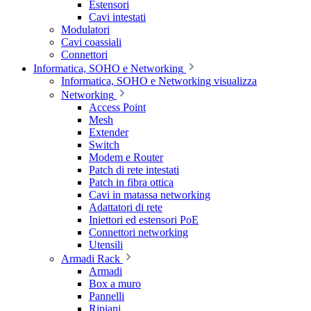
Estensori
Cavi intestati
Modulatori
Cavi coassiali
Connettori
Informatica, SOHO e Networking
Informatica, SOHO e Networking visualizza
Networking
Access Point
Mesh
Extender
Switch
Modem e Router
Patch di rete intestati
Patch in fibra ottica
Cavi in matassa networking
Adattatori di rete
Iniettori ed estensori PoE
Connettori networking
Utensili
Armadi Rack
Armadi
Box a muro
Pannelli
Ripiani