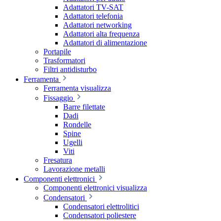
Adattatori TV-SAT
Adattatori telefonia
Adattatori networking
Adattatori alta frequenza
Adattatori di alimentazione
Portapile
Trasformatori
Filtri antidisturbo
Ferramenta
Ferramenta visualizza
Fissaggio
Barre filettate
Dadi
Rondelle
Spine
Ugelli
Viti
Fresatura
Lavorazione metalli
Componenti elettronici
Componenti elettronici visualizza
Condensatori
Condensatori elettrolitici
Condensatori poliestere