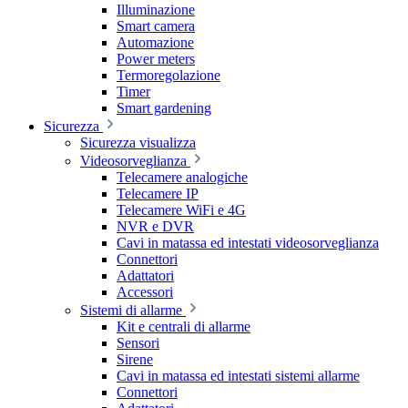
Illuminazione
Smart camera
Automazione
Power meters
Termoregolazione
Timer
Smart gardening
Sicurezza
Sicurezza visualizza
Videosorveglianza
Telecamere analogiche
Telecamere IP
Telecamere WiFi e 4G
NVR e DVR
Cavi in matassa ed intestati videosorveglianza
Connettori
Adattatori
Accessori
Sistemi di allarme
Kit e centrali di allarme
Sensori
Sirene
Cavi in matassa ed intestati sistemi allarme
Connettori