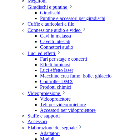
Megafoni
Giradischi e puntine
Giradischi
Puntine e accessori per giradischi
Cuffie e auricolari a filo
Connessione audio e video
Cavi in matassa
Cavetti intestati
Connettori audio
Luci ed effetti
Fari per stage e concerti
Effetti luminosi
Luci effetto laser
Macchine crea fumo, bolle, ghiaccio
Controller DMX
Prodotti chimici
Videoproiezione
Videoproiettore
Teli per videoproiettore
Accessori per vidoproiettore
Staffe e supporti
Accessori
Elaborazione del segnale
Adattatori
Moduli