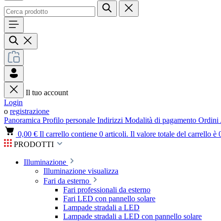
Il tuo account
Login
o
registrazione
Panoramica
Profilo personale
Indirizzi
Modalità di pagamento
Ordini
0,00 €
Il carrello contiene 0 articoli. Il valore totale del carrello è 
PRODOTTI
Illuminazione
Illuminazione visualizza
Fari da esterno
Fari professionali da esterno
Fari LED con pannello solare
Lampade stradali a LED
Lampade stradali a LED con pannello solare