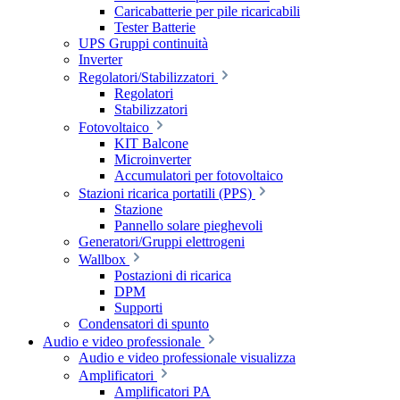
Caricabatterie per pile ricaricabili
Tester Batterie
UPS Gruppi continuità
Inverter
Regolatori/Stabilizzatori
Regolatori
Stabilizzatori
Fotovoltaico
KIT Balcone
Microinverter
Accumulatori per fotovoltaico
Stazioni ricarica portatili (PPS)
Stazione
Pannello solare pieghevoli
Generatori/Gruppi elettrogeni
Wallbox
Postazioni di ricarica
DPM
Supporti
Condensatori di spunto
Audio e video professionale
Audio e video professionale visualizza
Amplificatori
Amplificatori PA