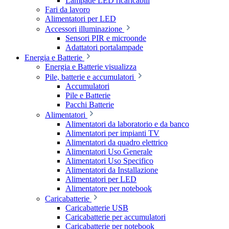
Lampade LED ricaricabili
Fari da lavoro
Alimentatori per LED
Accessori illuminazione
Sensori PIR e microonde
Adattatori portalampade
Energia e Batterie
Energia e Batterie visualizza
Pile, batterie e accumulatori
Accumulatori
Pile e Batterie
Pacchi Batterie
Alimentatori
Alimentatori da laboratorio e da banco
Alimentatori per impianti TV
Alimentatori da quadro elettrico
Alimentatori Uso Generale
Alimentatori Uso Specifico
Alimentatori da Installazione
Alimentatori per LED
Alimentatore per notebook
Caricabatterie
Caricabatterie USB
Caricabatterie per accumulatori
Caricabatterie per notebook