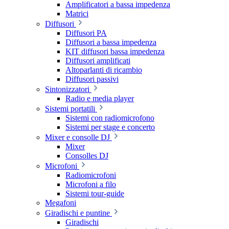
Amplificatori a bassa impedenza
Matrici
Diffusori
Diffusori PA
Diffusori a bassa impedenza
KIT diffusori bassa impedenza
Diffusori amplificati
Altoparlanti di ricambio
Diffusori passivi
Sintonizzatori
Radio e media player
Sistemi portatili
Sistemi con radiomicrofono
Sistemi per stage e concerto
Mixer e consolle DJ
Mixer
Consolles DJ
Microfoni
Radiomicrofoni
Microfoni a filo
Sistemi tour-guide
Megafoni
Giradischi e puntine
Giradischi