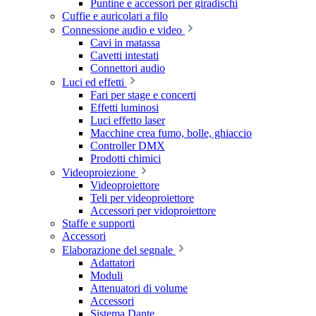
Puntine e accessori per giradischi
Cuffie e auricolari a filo
Connessione audio e video
Cavi in matassa
Cavetti intestati
Connettori audio
Luci ed effetti
Fari per stage e concerti
Effetti luminosi
Luci effetto laser
Macchine crea fumo, bolle, ghiaccio
Controller DMX
Prodotti chimici
Videoproiezione
Videoproiettore
Teli per videoproiettore
Accessori per vidoproiettore
Staffe e supporti
Accessori
Elaborazione del segnale
Adattatori
Moduli
Attenuatori di volume
Accessori
Sistema Dante