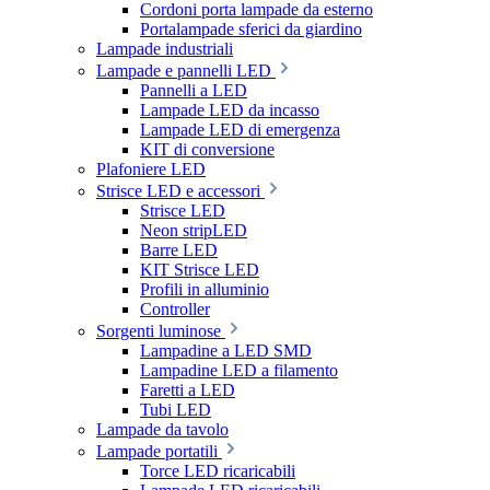
Cordoni porta lampade da esterno
Portalampade sferici da giardino
Lampade industriali
Lampade e pannelli LED
Pannelli a LED
Lampade LED da incasso
Lampade LED di emergenza
KIT di conversione
Plafoniere LED
Strisce LED e accessori
Strisce LED
Neon stripLED
Barre LED
KIT Strisce LED
Profili in alluminio
Controller
Sorgenti luminose
Lampadine a LED SMD
Lampadine LED a filamento
Faretti a LED
Tubi LED
Lampade da tavolo
Lampade portatili
Torce LED ricaricabili