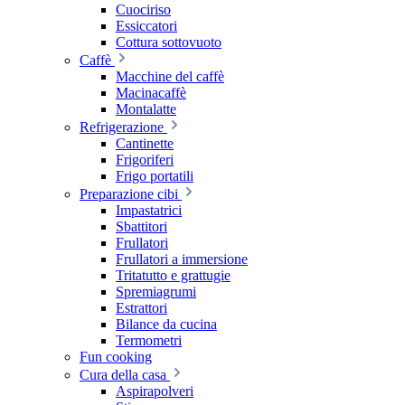
Cuociriso
Essiccatori
Cottura sottovuoto
Caffè
Macchine del caffè
Macinacaffè
Montalatte
Refrigerazione
Cantinette
Frigoriferi
Frigo portatili
Preparazione cibi
Impastatrici
Sbattitori
Frullatori
Frullatori a immersione
Tritatutto e grattugie
Spremiagrumi
Estrattori
Bilance da cucina
Termometri
Fun cooking
Cura della casa
Aspirapolveri