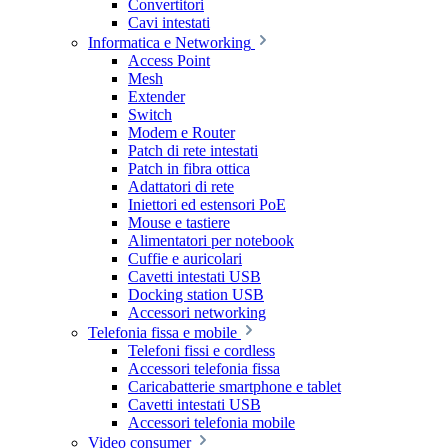
Convertitori
Cavi intestati
Informatica e Networking
Access Point
Mesh
Extender
Switch
Modem e Router
Patch di rete intestati
Patch in fibra ottica
Adattatori di rete
Iniettori ed estensori PoE
Mouse e tastiere
Alimentatori per notebook
Cuffie e auricolari
Cavetti intestati USB
Docking station USB
Accessori networking
Telefonia fissa e mobile
Telefoni fissi e cordless
Accessori telefonia fissa
Caricabatterie smartphone e tablet
Cavetti intestati USB
Accessori telefonia mobile
Video consumer