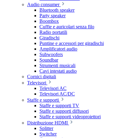
Audio consumer
Bluetooth speaker
Party speaker
Boombox
Cuffie e auricolari senza filo
Radio portatili
Giradischi
Puntine e accessori per giradischi
Amplificatori audio
Subwoofers
Soundbar
Strumenti musicali
Cavi intestati audio
Cornici digitali
Televisori
Televisori AC
Televisori AC/DC
Staffe e supporti
Staffe e supporti TV
Staffe e supporti diffusori
Staffe e supporti videoproiettori
Distribuzione HDMI
Splitter
Switcher