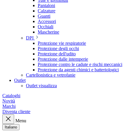
Tute e grembiuli
Pantaloni
Calzature
Guanti
Accessori
Occhiali
Mascherine
DPI
Protezione vie respiratorie
Protezione degli occhi
Protezione dell'udito
Protezione dalle intemperie
Protezione contro le cadute e rischi meccanici
Protezione da agenti chimici e batteriologici
Cartellonistica e vetrofanie
Outlet
Outlet visualizza
Cataloghi
Novità
Marchi
Diventa cliente
Menu
Italiano