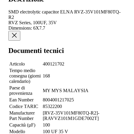
SMD electrolytic capacitor ELNA RVZ-35V101MF80TQ-
R2
RVZ Series, 100UF, 35V
Dimensions: 6X7.7
Documenti tecnici
Articolo
400121702
Tempo medio
consegna (giorni
168
calendario)
Paese di
MY MYS MALAYSIA
provenienza
Ean Number
8004001217025
Codice TARIC
85322200
Manufacturer
[RVZ-35V101MF80TQ-R2]-
Part Number
[RAVVZ101M1GDE7002T]
Capacità (µF)
100
Modello
100 UF 35 V