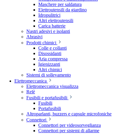
Maschere per saldatura
Elettroutensili da giardino
Idropulitrici
Altri elettroutensili
Carica batterie
Nastri adesivi e isolanti
Abrasivi
Prodotti chimici
Colle e collanti
Disossidanti
Aria compressa
Igienizzanti
Altri chimici
Sistemi di sollevamento
Elettromeccanica
Elettromeccanica visualizza
Relè
Fusibili e portafusibili
Fusibili
Portafusibili
Altroparlanti, buzzers e capsule microfoniche
Connettori
Connettori per videosorveglianza
Connettori per sistemi di allarme