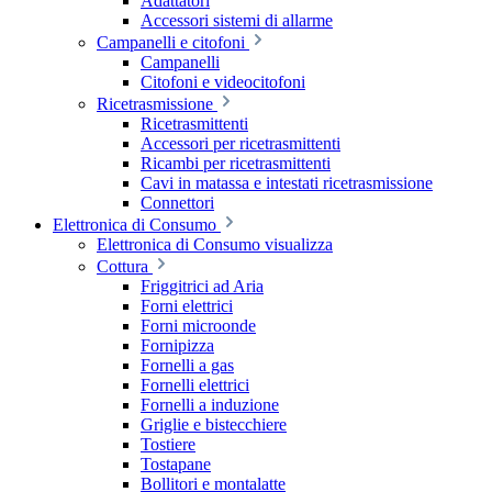
Adattatori
Accessori sistemi di allarme
Campanelli e citofoni
Campanelli
Citofoni e videocitofoni
Ricetrasmissione
Ricetrasmittenti
Accessori per ricetrasmittenti
Ricambi per ricetrasmittenti
Cavi in matassa e intestati ricetrasmissione
Connettori
Elettronica di Consumo
Elettronica di Consumo visualizza
Cottura
Friggitrici ad Aria
Forni elettrici
Forni microonde
Fornipizza
Fornelli a gas
Fornelli elettrici
Fornelli a induzione
Griglie e bistecchiere
Tostiere
Tostapane
Bollitori e montalatte