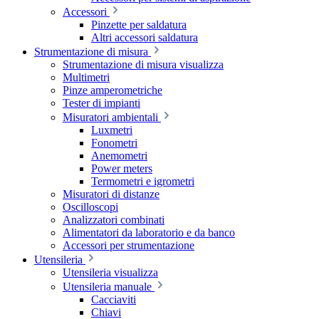
Accessori
Pinzette per saldatura
Altri accessori saldatura
Strumentazione di misura
Strumentazione di misura visualizza
Multimetri
Pinze amperometriche
Tester di impianti
Misuratori ambientali
Luxmetri
Fonometri
Anemometri
Power meters
Termometri e igrometri
Misuratori di distanze
Oscilloscopi
Analizzatori combinati
Alimentatori da laboratorio e da banco
Accessori per strumentazione
Utensileria
Utensileria visualizza
Utensileria manuale
Cacciaviti
Chiavi