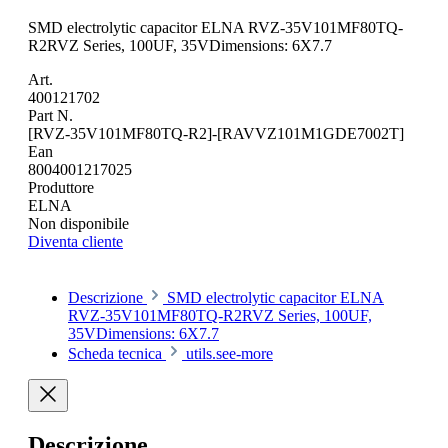
SMD electrolytic capacitor ELNA RVZ-35V101MF80TQ-
R2RVZ Series, 100UF, 35VDimensions: 6X7.7
Art.
400121702
Part N.
[RVZ-35V101MF80TQ-R2]-[RAVVZ101M1GDE7002T]
Ean
8004001217025
Produttore
ELNA
Non disponibile
Diventa cliente
Descrizione
SMD electrolytic capacitor ELNA
RVZ-35V101MF80TQ-R2RVZ Series, 100UF,
35VDimensions: 6X7.7
Scheda tecnica
utils.see-more
Descrizione