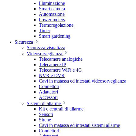
Illuminazione
Smart camera
Automazione
Power meters
Termoregolazione
Timer
Smart gardening
Sicurezza
Sicurezza visualizza
Videosorveglianza
Telecamere analogiche
Telecamere IP
Telecamere WiFi e 4G
NVR e DVR
Cavi in matassa ed intestati videosorveglianza
Connettori
Adattatori
Accessori
Sistemi di allarme
Kit e centrali di allarme
Sensori
Sirene
Cavi in matassa ed intestati sistemi allarme
Connettori