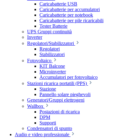
Caricabatterie USB
Caricabatterie per accumulatori
Caricabatterie per notebook
Caricabatterie per pile ricaricabili
Tester Batterie
UPS Gruppi continuità
Inverter
Regolatori/Stabilizzatori
Regolatori
Stabilizzatori
Fotovoltaico
KIT Balcone
Microinverter
Accumulatori per fotovoltaico
Stazioni ricarica portatili (PPS)
Stazione
Pannello solare pieghevoli
Generatori/Gruppi elettrogeni
Wallbox
Postazioni di ricarica
DPM
Supporti
Condensatori di spunto
Audio e video professionale