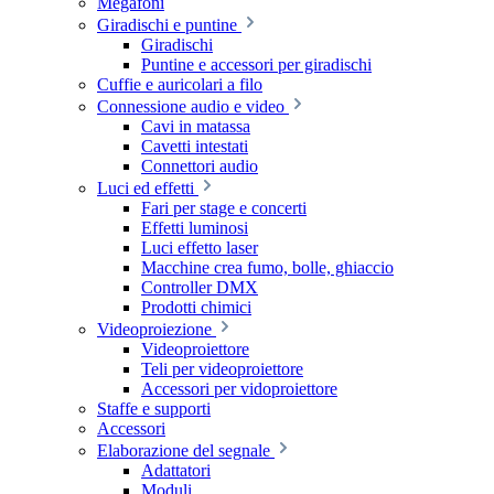
Megafoni
Giradischi e puntine
Giradischi
Puntine e accessori per giradischi
Cuffie e auricolari a filo
Connessione audio e video
Cavi in matassa
Cavetti intestati
Connettori audio
Luci ed effetti
Fari per stage e concerti
Effetti luminosi
Luci effetto laser
Macchine crea fumo, bolle, ghiaccio
Controller DMX
Prodotti chimici
Videoproiezione
Videoproiettore
Teli per videoproiettore
Accessori per vidoproiettore
Staffe e supporti
Accessori
Elaborazione del segnale
Adattatori
Moduli