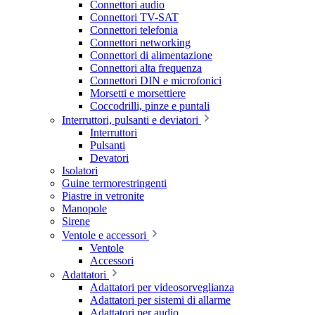
Connettori audio
Connettori TV-SAT
Connettori telefonia
Connettori networking
Connettori di alimentazione
Connettori alta frequenza
Connettori DIN e microfonici
Morsetti e morsettiere
Coccodrilli, pinze e puntali
Interruttori, pulsanti e deviatori
Interruttori
Pulsanti
Devatori
Isolatori
Guine termorestringenti
Piastre in vetronite
Manopole
Sirene
Ventole e accessori
Ventole
Accessori
Adattatori
Adattatori per videosorveglianza
Adattatori per sistemi di allarme
Adattatori per audio