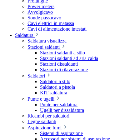
Prolunghe
Power meters
Avvolgicavo
Sonde passacavo
Cavi elettrici in matassa
Cavi di alimentazione intestati
Saldatura
Saldatura visualizza
Stazioni saldanti
Stazioni saldanti a stilo
Stazioni saldanti ad aria calda
Stazioni dissaldanti
Stazioni di rilavorazione
Saldatori
Saldatori a stilo
Saldatori a pistola
KIT saldatura
Punte e ugelli
Punte per saldatura
Ugelli per dissaldatura
Ricambi per saldatori
Leghe saldanti
Aspirazione fumi
Sistemi di aspirazione
Accessori per sistemi di aspirazione