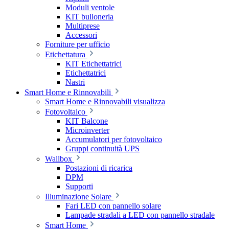
Moduli ventole
KIT bulloneria
Multiprese
Accessori
Forniture per ufficio
Etichettatura
KIT Etichettatrici
Etichettatrici
Nastri
Smart Home e Rinnovabili
Smart Home e Rinnovabili visualizza
Fotovoltaico
KIT Balcone
Microinverter
Accumulatori per fotovoltaico
Gruppi continuità UPS
Wallbox
Postazioni di ricarica
DPM
Supporti
Illuminazione Solare
Fari LED con pannello solare
Lampade stradali a LED con pannello stradale
Smart Home