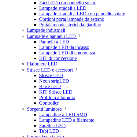
Fari LED con pannello solare
Lampade stradali a LED
Lampade stradali a LED con pannello solare
Cordoni porta lampade da esterno
Portalampade sferici da giardino
Lampade industriali
Lampade e pannelli LED
Pannelli a LED
Lampade LED da incasso
Lampade LED di emergenza
KIT di conversione
Plafoniere LED
Strisce LED e accessori
Strisce LED
Neon stripLED
Barre LED
KIT Strisce LED
Profili in alluminio
Controller
Sorgenti luminose
Lampadine a LED SMD
Lampadine LED a filamento
Faretti a LED
Tubi LED
Lampade da tavolo