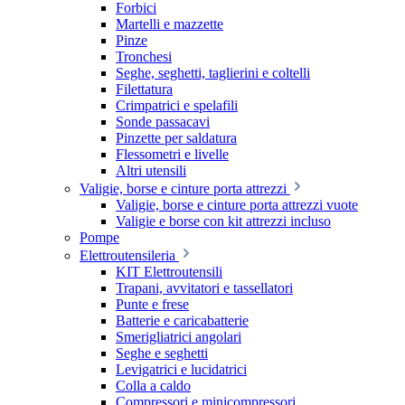
Forbici
Martelli e mazzette
Pinze
Tronchesi
Seghe, seghetti, taglierini e coltelli
Filettatura
Crimpatrici e spelafili
Sonde passacavi
Pinzette per saldatura
Flessometri e livelle
Altri utensili
Valigie, borse e cinture porta attrezzi
Valigie, borse e cinture porta attrezzi vuote
Valigie e borse con kit attrezzi incluso
Pompe
Elettroutensileria
KIT Elettroutensili
Trapani, avvitatori e tassellatori
Punte e frese
Batterie e caricabatterie
Smerigliatrici angolari
Seghe e seghetti
Levigatrici e lucidatrici
Colla a caldo
Compressori e minicompressori