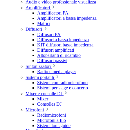
Audio e video professionale visualizza
Amplificatori
Amplificatori PA
Amplificatori a bassa impedenza
Matrici
Diffusori
Diffusori PA
Diffusori a bassa impedenza
KIT diffusori bassa impedenza
Diffusori amplificati
Altoparlanti di ricambio
Diffusori passivi
Sintonizzatori
Radio e media player
Sistemi portatili
Sistemi con radiomicrofono
Sistemi per stage e concerto
Mixer e consolle DJ
Mixer
Consolles DJ
Microfoni
Radiomicrofoni
Microfoni a filo
Sistemi tour-guide