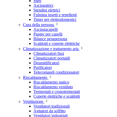
Stiro
Asciugatrici
Stendini elettrici
Fulmina insetti e repellenti
Timer per elettrodomestici
Cura della persona
Asciugacapelli
Piastre per capelli
Bilance pesapersona
Scaldotti e coperte elettriche
Climatizzazione e trattamento aria
Climatizzatori fissi
Climatizzatori portatili
Deumidificatori
Purificatori
Telecomandi condizionatori
Riscaldamento
Riscaldamento statico
Riscaldamento ventilato
Termostati e cronotermostati
Coperte elettriche e scaldotti
Ventilazione
Ventilatori tradizionali
Agitatori da soffitto
Ventilatori industriali