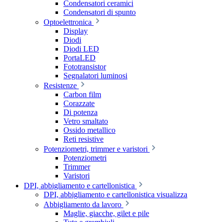
Condensatori ceramici
Condensatori di spunto
Optoelettronica
Display
Diodi
Diodi LED
PortaLED
Fototransistor
Segnalatori luminosi
Resistenze
Carbon film
Corazzate
Di potenza
Vetro smaltato
Ossido metallico
Reti resistive
Potenziometri, trimmer e varistori
Potenziometri
Trimmer
Varistori
DPI, abbigliamento e cartellonistica
DPI, abbigliamento e cartellonistica visualizza
Abbigliamento da lavoro
Maglie, giacche, gilet e pile