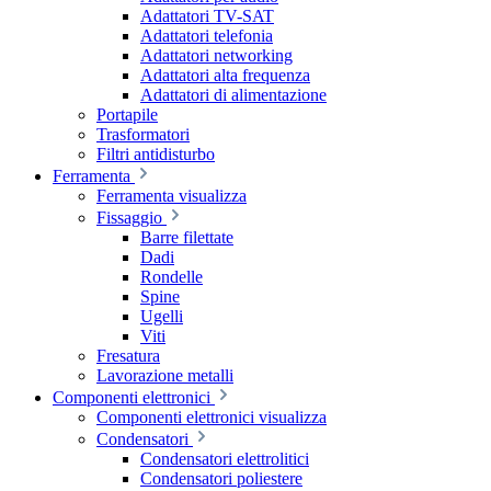
Adattatori TV-SAT
Adattatori telefonia
Adattatori networking
Adattatori alta frequenza
Adattatori di alimentazione
Portapile
Trasformatori
Filtri antidisturbo
Ferramenta
Ferramenta visualizza
Fissaggio
Barre filettate
Dadi
Rondelle
Spine
Ugelli
Viti
Fresatura
Lavorazione metalli
Componenti elettronici
Componenti elettronici visualizza
Condensatori
Condensatori elettrolitici
Condensatori poliestere