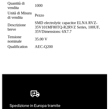
Quantità di
1000
vendita
Unità di Misura
Pezzo
di vendita
SMD electrolytic capacitor ELNA RVZ-
Descrizione
35V101MF80TQ-R2RVZ Series, 100UF,
breve
35VDimensions: 6X7.7
Tensione
35.00 V
nominale
Qualification
AEC-Q200