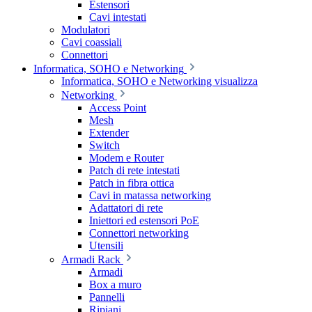
Estensori
Cavi intestati
Modulatori
Cavi coassiali
Connettori
Informatica, SOHO e Networking
Informatica, SOHO e Networking visualizza
Networking
Access Point
Mesh
Extender
Switch
Modem e Router
Patch di rete intestati
Patch in fibra ottica
Cavi in matassa networking
Adattatori di rete
Iniettori ed estensori PoE
Connettori networking
Utensili
Armadi Rack
Armadi
Box a muro
Pannelli
Ripiani