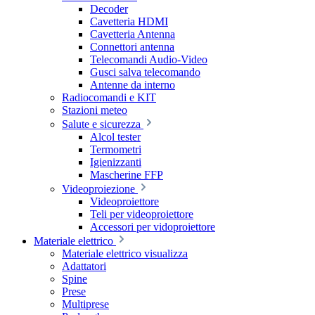
Decoder
Cavetteria HDMI
Cavetteria Antenna
Connettori antenna
Telecomandi Audio-Video
Gusci salva telecomando
Antenne da interno
Radiocomandi e KIT
Stazioni meteo
Salute e sicurezza
Alcol tester
Termometri
Igienizzanti
Mascherine FFP
Videoproiezione
Videoproiettore
Teli per videoproiettore
Accessori per vidoproiettore
Materiale elettrico
Materiale elettrico visualizza
Adattatori
Spine
Prese
Multiprese