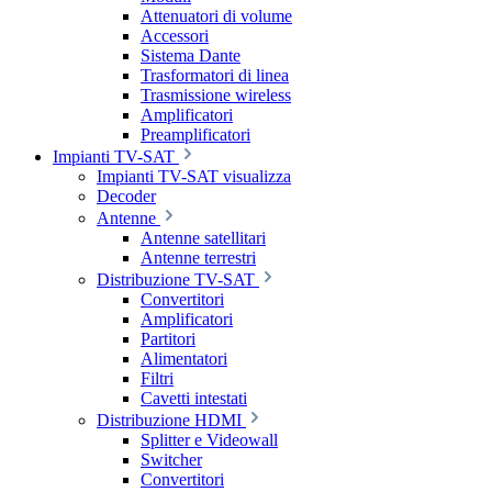
Attenuatori di volume
Accessori
Sistema Dante
Trasformatori di linea
Trasmissione wireless
Amplificatori
Preamplificatori
Impianti TV-SAT
Impianti TV-SAT visualizza
Decoder
Antenne
Antenne satellitari
Antenne terrestri
Distribuzione TV-SAT
Convertitori
Amplificatori
Partitori
Alimentatori
Filtri
Cavetti intestati
Distribuzione HDMI
Splitter e Videowall
Switcher
Convertitori