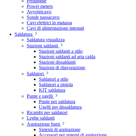
Prolunghe
Power meters
Avvolgicavo
Sonde passacavo
Cavi elettrici in matassa
Cavi di alimentazione intestati
Saldatura
Saldatura visualizza
Stazioni saldanti
Stazioni saldanti a stilo
Stazioni saldanti ad aria calda
Stazioni dissaldanti
Stazioni di rilavorazione
Saldatori
Saldatori a stilo
Saldatori a pistola
KIT saldatura
Punte e ugelli
Punte per saldatura
Ugelli per dissaldatura
Ricambi per saldatori
Leghe saldanti
Aspirazione fumi
Sistemi di aspirazione
Accessori per sistemi di aspirazione