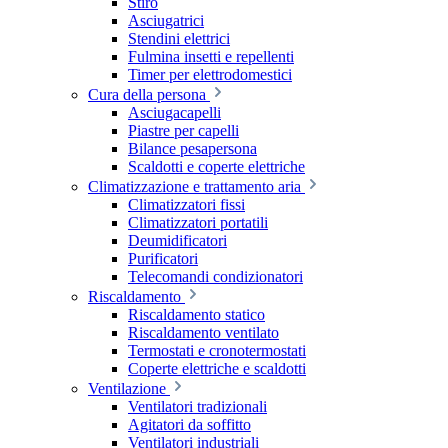
Stiro
Asciugatrici
Stendini elettrici
Fulmina insetti e repellenti
Timer per elettrodomestici
Cura della persona
Asciugacapelli
Piastre per capelli
Bilance pesapersona
Scaldotti e coperte elettriche
Climatizzazione e trattamento aria
Climatizzatori fissi
Climatizzatori portatili
Deumidificatori
Purificatori
Telecomandi condizionatori
Riscaldamento
Riscaldamento statico
Riscaldamento ventilato
Termostati e cronotermostati
Coperte elettriche e scaldotti
Ventilazione
Ventilatori tradizionali
Agitatori da soffitto
Ventilatori industriali