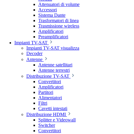
Attenuatori di volume
Accessori
Sistema Dante
Trasformatori di linea
Trasmissione wireless
Amplificatori
Preamplificatori
Impianti TV-SAT
Impianti TV-SAT visualizza
Decoder
Antenne
Antenne satellitari
Antenne terrestri
Distribuzione TV-SAT
Convertitori
Amplificatori
Partitori
Alimentatori
Filtri
Cavetti intestati
Distribuzione HDMI
Splitter e Videowall
Switcher
Convertitori