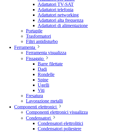
Adattatori TV-SAT
Adattatori telefonia
Adattatori networking
Adattatori alta frequenza
Adattatori di alimentazione
Portapile
Trasformatori
Filtri antidisturbo
Ferramenta
Ferramenta visualizza
Fissaggio
Barre filettate
Dadi
Rondelle
Spine
Ugelli
Viti
Fresatura
Lavorazione metalli
Componenti elettronici
Componenti elettronici visualizza
Condensatori
Condensatori elettrolitici
Condensatori poliestere