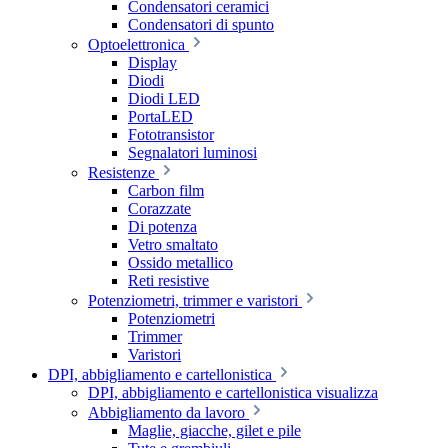
Condensatori ceramici
Condensatori di spunto
Optoelettronica
Display
Diodi
Diodi LED
PortaLED
Fototransistor
Segnalatori luminosi
Resistenze
Carbon film
Corazzate
Di potenza
Vetro smaltato
Ossido metallico
Reti resistive
Potenziometri, trimmer e varistori
Potenziometri
Trimmer
Varistori
DPI, abbigliamento e cartellonistica
DPI, abbigliamento e cartellonistica visualizza
Abbigliamento da lavoro
Maglie, giacche, gilet e pile