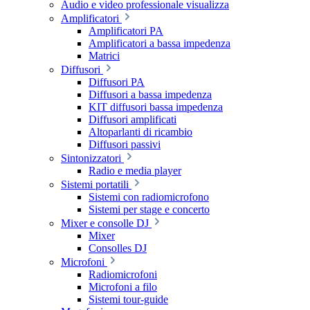
Audio e video professionale visualizza
Amplificatori
Amplificatori PA
Amplificatori a bassa impedenza
Matrici
Diffusori
Diffusori PA
Diffusori a bassa impedenza
KIT diffusori bassa impedenza
Diffusori amplificati
Altoparlanti di ricambio
Diffusori passivi
Sintonizzatori
Radio e media player
Sistemi portatili
Sistemi con radiomicrofono
Sistemi per stage e concerto
Mixer e consolle DJ
Mixer
Consolles DJ
Microfoni
Radiomicrofoni
Microfoni a filo
Sistemi tour-guide