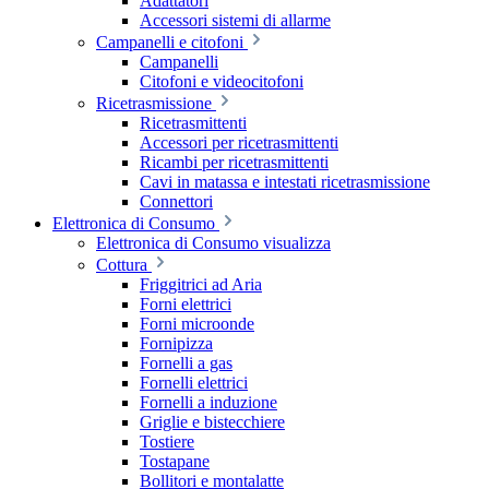
Adattatori
Accessori sistemi di allarme
Campanelli e citofoni
Campanelli
Citofoni e videocitofoni
Ricetrasmissione
Ricetrasmittenti
Accessori per ricetrasmittenti
Ricambi per ricetrasmittenti
Cavi in matassa e intestati ricetrasmissione
Connettori
Elettronica di Consumo
Elettronica di Consumo visualizza
Cottura
Friggitrici ad Aria
Forni elettrici
Forni microonde
Fornipizza
Fornelli a gas
Fornelli elettrici
Fornelli a induzione
Griglie e bistecchiere
Tostiere
Tostapane
Bollitori e montalatte