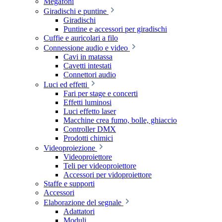
Megafoni
Giradischi e puntine
Giradischi
Puntine e accessori per giradischi
Cuffie e auricolari a filo
Connessione audio e video
Cavi in matassa
Cavetti intestati
Connettori audio
Luci ed effetti
Fari per stage e concerti
Effetti luminosi
Luci effetto laser
Macchine crea fumo, bolle, ghiaccio
Controller DMX
Prodotti chimici
Videoproiezione
Videoproiettore
Teli per videoproiettore
Accessori per vidoproiettore
Staffe e supporti
Accessori
Elaborazione del segnale
Adattatori
Moduli