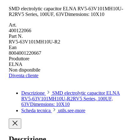
SMD electrolytic capacitor ELNA RV5-63V101MH10U-
R2RV5 Series, 100UF, 63VDimensions: 10X10
Art.
400122066
Part N.
RV5-63V101MH10U-R2
Ean
8004001220667
Produttore
ELNA
Non disponibile
Diventa cliente
Descrizione
SMD electrolytic capacitor ELNA
RV5-63V101MH10U-R2RV5 Series, 100UF,
63VDimensions: 10X10
Scheda tecnica
utils.see-more
Descrizione