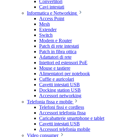
Convertitori
Cavi intestati
Informatica e Networking
Access Point
Mesh
Extender
Switch
Modem e Router
Patch di rete intestati
Patch in fibra ottica
Adattatori di rete
Iniettori ed estensori PoE
Mouse e tastiere
Alimentatori per notebook
Cuffie e auricolari
Cavetti intestati USB
Docking station USB
Accessori networking
Telefonia fissa e mobile
Telefoni fissi e cordless
Accessori telefonia fissa
Caricabatterie smartphone e tablet
Cavetti intestati USB
Accessori telefonia mobile
Video consumer