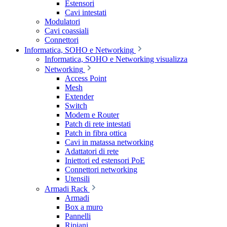
Estensori
Cavi intestati
Modulatori
Cavi coassiali
Connettori
Informatica, SOHO e Networking
Informatica, SOHO e Networking visualizza
Networking
Access Point
Mesh
Extender
Switch
Modem e Router
Patch di rete intestati
Patch in fibra ottica
Cavi in matassa networking
Adattatori di rete
Iniettori ed estensori PoE
Connettori networking
Utensili
Armadi Rack
Armadi
Box a muro
Pannelli
Ripiani