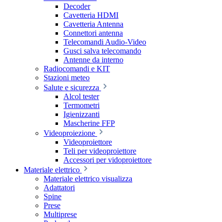
Decoder
Cavetteria HDMI
Cavetteria Antenna
Connettori antenna
Telecomandi Audio-Video
Gusci salva telecomando
Antenne da interno
Radiocomandi e KIT
Stazioni meteo
Salute e sicurezza
Alcol tester
Termometri
Igienizzanti
Mascherine FFP
Videoproiezione
Videoproiettore
Teli per videoproiettore
Accessori per vidoproiettore
Materiale elettrico
Materiale elettrico visualizza
Adattatori
Spine
Prese
Multiprese