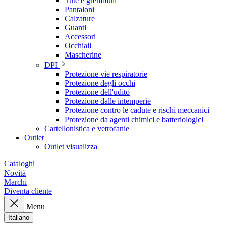
Tute e grembiuli
Pantaloni
Calzature
Guanti
Accessori
Occhiali
Mascherine
DPI
Protezione vie respiratorie
Protezione degli occhi
Protezione dell'udito
Protezione dalle intemperie
Protezione contro le cadute e rischi meccanici
Protezione da agenti chimici e batteriologici
Cartellonistica e vetrofanie
Outlet
Outlet visualizza
Cataloghi
Novità
Marchi
Diventa cliente
Menu
Italiano