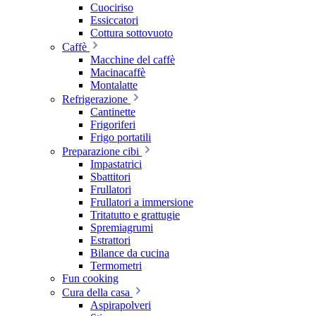
Cuociriso
Essiccatori
Cottura sottovuoto
Caffè
Macchine del caffè
Macinacaffè
Montalatte
Refrigerazione
Cantinette
Frigoriferi
Frigo portatili
Preparazione cibi
Impastatrici
Sbattitori
Frullatori
Frullatori a immersione
Tritatutto e grattugie
Spremiagrumi
Estrattori
Bilance da cucina
Termometri
Fun cooking
Cura della casa
Aspirapolveri