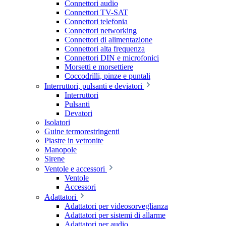
Connettori audio
Connettori TV-SAT
Connettori telefonia
Connettori networking
Connettori di alimentazione
Connettori alta frequenza
Connettori DIN e microfonici
Morsetti e morsettiere
Coccodrilli, pinze e puntali
Interruttori, pulsanti e deviatori
Interruttori
Pulsanti
Devatori
Isolatori
Guine termorestringenti
Piastre in vetronite
Manopole
Sirene
Ventole e accessori
Ventole
Accessori
Adattatori
Adattatori per videosorveglianza
Adattatori per sistemi di allarme
Adattatori per audio