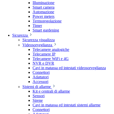
Illuminazione
Smart camera
Automazione
Power meters
Termoregolazione
Timer
Smart gardening
Sicurezza
Sicurezza visualizza
Videosorveglianza
Telecamere analogiche
Telecamere IP
Telecamere WiFi e 4G
NVR e DVR
Cavi in matassa ed intestati videosorveglianza
Connettori
Adattatori
Accessori
Sistemi di allarme
Kit e centrali di allarme
Sensori
Sirene
Cavi in matassa ed intestati sistemi allarme
Connettori