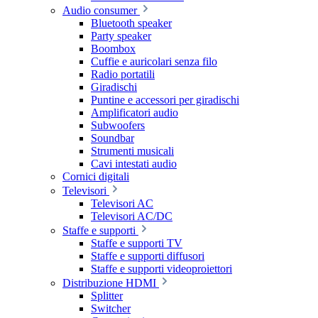
Audio consumer
Bluetooth speaker
Party speaker
Boombox
Cuffie e auricolari senza filo
Radio portatili
Giradischi
Puntine e accessori per giradischi
Amplificatori audio
Subwoofers
Soundbar
Strumenti musicali
Cavi intestati audio
Cornici digitali
Televisori
Televisori AC
Televisori AC/DC
Staffe e supporti
Staffe e supporti TV
Staffe e supporti diffusori
Staffe e supporti videoproiettori
Distribuzione HDMI
Splitter
Switcher