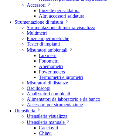
Accessori
Pinzette per saldatura
Altri accessori saldatura
Strumentazione di misura
Strumentazione di misura visualizza
Multimetri
Pinze amperometriche
Tester di impianti
Misuratori ambientali
Luxmetri
Fonometri
Anemometri
Power meters
Termometri e igrometri
Misuratori di distanze
Oscilloscopi
Analizzatori combinati
Alimentatori da laboratorio e da banco
Accessori per strumentazione
Utensileria
Utensileria visualizza
Utensileria manuale
Cacciaviti
Chiavi