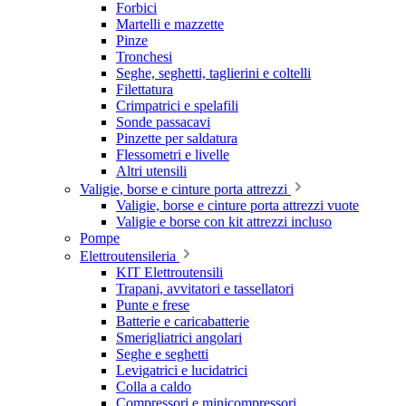
Forbici
Martelli e mazzette
Pinze
Tronchesi
Seghe, seghetti, taglierini e coltelli
Filettatura
Crimpatrici e spelafili
Sonde passacavi
Pinzette per saldatura
Flessometri e livelle
Altri utensili
Valigie, borse e cinture porta attrezzi
Valigie, borse e cinture porta attrezzi vuote
Valigie e borse con kit attrezzi incluso
Pompe
Elettroutensileria
KIT Elettroutensili
Trapani, avvitatori e tassellatori
Punte e frese
Batterie e caricabatterie
Smerigliatrici angolari
Seghe e seghetti
Levigatrici e lucidatrici
Colla a caldo
Compressori e minicompressori