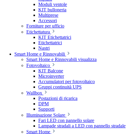
Moduli ventole
KIT bulloneria
Multiprese
Accessori
Forniture per ufficio
Etichettatura
KIT Etichettatrici
Etichettatrici
Nastri
Smart Home e Rinnovabili
Smart Home e Rinnovabili visualizza
Fotovoltaico
KIT Balcone
Microinverter
Accumulatori per fotovoltaico
Gruppi continuità UPS
Wallbox
Postazioni di ricarica
DPM
Supporti
Illuminazione Solare
Fari LED con pannello solare
Lampade stradali a LED con pannello stradale
Smart Home