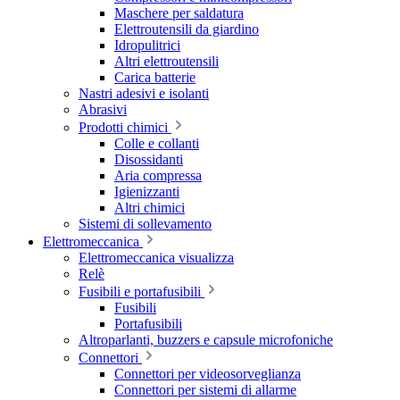
Maschere per saldatura
Elettroutensili da giardino
Idropulitrici
Altri elettroutensili
Carica batterie
Nastri adesivi e isolanti
Abrasivi
Prodotti chimici
Colle e collanti
Disossidanti
Aria compressa
Igienizzanti
Altri chimici
Sistemi di sollevamento
Elettromeccanica
Elettromeccanica visualizza
Relè
Fusibili e portafusibili
Fusibili
Portafusibili
Altroparlanti, buzzers e capsule microfoniche
Connettori
Connettori per videosorveglianza
Connettori per sistemi di allarme