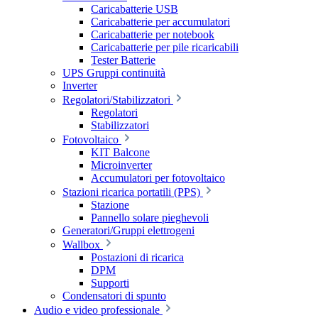
Caricabatterie USB
Caricabatterie per accumulatori
Caricabatterie per notebook
Caricabatterie per pile ricaricabili
Tester Batterie
UPS Gruppi continuità
Inverter
Regolatori/Stabilizzatori
Regolatori
Stabilizzatori
Fotovoltaico
KIT Balcone
Microinverter
Accumulatori per fotovoltaico
Stazioni ricarica portatili (PPS)
Stazione
Pannello solare pieghevoli
Generatori/Gruppi elettrogeni
Wallbox
Postazioni di ricarica
DPM
Supporti
Condensatori di spunto
Audio e video professionale