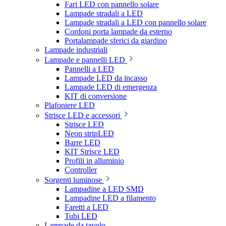
Fari LED con pannello solare
Lampade stradali a LED
Lampade stradali a LED con pannello solare
Cordoni porta lampade da esterno
Portalampade sferici da giardino
Lampade industriali
Lampade e pannelli LED
Pannelli a LED
Lampade LED da incasso
Lampade LED di emergenza
KIT di conversione
Plafoniere LED
Strisce LED e accessori
Strisce LED
Neon stripLED
Barre LED
KIT Strisce LED
Profili in alluminio
Controller
Sorgenti luminose
Lampadine a LED SMD
Lampadine LED a filamento
Faretti a LED
Tubi LED
Lampade da tavolo