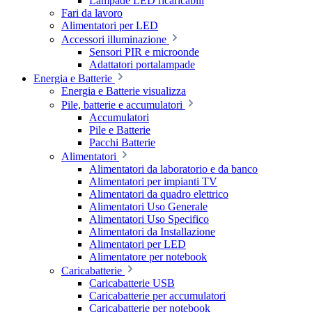
Lampade LED ricaricabili
Fari da lavoro
Alimentatori per LED
Accessori illuminazione
Sensori PIR e microonde
Adattatori portalampade
Energia e Batterie
Energia e Batterie visualizza
Pile, batterie e accumulatori
Accumulatori
Pile e Batterie
Pacchi Batterie
Alimentatori
Alimentatori da laboratorio e da banco
Alimentatori per impianti TV
Alimentatori da quadro elettrico
Alimentatori Uso Generale
Alimentatori Uso Specifico
Alimentatori da Installazione
Alimentatori per LED
Alimentatore per notebook
Caricabatterie
Caricabatterie USB
Caricabatterie per accumulatori
Caricabatterie per notebook