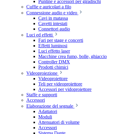
Puntine e accessori per giradischi
Cuffie e auricolari a filo
Connessione audio e video
Cavi in matassa
Cavetti intestati
Connettori audio
Luci ed effetti
Fari per stage e concerti
Effetti luminosi
Luci effetto laser
Macchine crea fumo, bolle, ghiaccio
Controller DMX
Prodotti chimici
Videoproiezione
Videoproiettore
Teli per videoproiettore
Accessori per vidoproiettore
Staffe e supporti
Accessori
Elaborazione del segnale
Adattatori
Moduli
Attenuatori di volume
Accessori
Sistema Dante