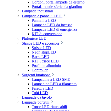
Cordoni porta lampade da esterno
Portalampade sferici da giardino
Lampade industriali
Lampade e pannelli LED
Pannelli a LED
Lampade LED da incasso
Lampade LED di emergenza
KIT di conversione
Plafoniere LED
Strisce LED e accessori
Strisce LED
Neon stripLED
Barre LED
KIT Strisce LED
Profili in alluminio
Controller
Sorgenti luminose
Lampadine a LED SMD
Lampadine LED a filamento
Faretti a LED
Tubi LED
Lampade da tavolo
Lampade portatili
Torce LED ricaricabili