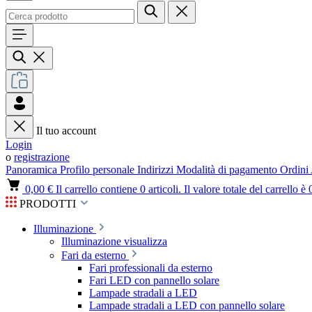
Il tuo account
Login
o
registrazione
Panoramica
Profilo personale
Indirizzi
Modalità di pagamento
Ordini
0,00 €
Il carrello contiene 0 articoli. Il valore totale del carrello è 
PRODOTTI
Illuminazione
Illuminazione visualizza
Fari da esterno
Fari professionali da esterno
Fari LED con pannello solare
Lampade stradali a LED
Lampade stradali a LED con pannello solare