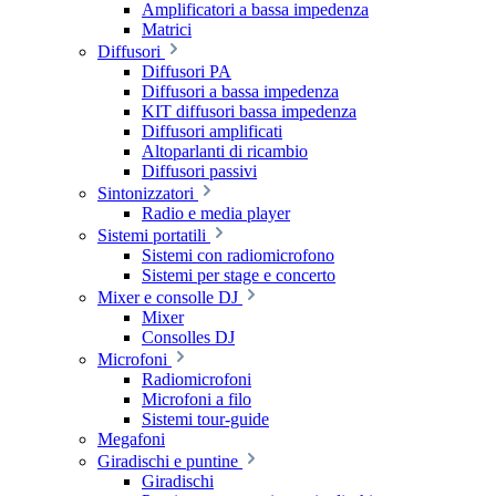
Amplificatori a bassa impedenza
Matrici
Diffusori
Diffusori PA
Diffusori a bassa impedenza
KIT diffusori bassa impedenza
Diffusori amplificati
Altoparlanti di ricambio
Diffusori passivi
Sintonizzatori
Radio e media player
Sistemi portatili
Sistemi con radiomicrofono
Sistemi per stage e concerto
Mixer e consolle DJ
Mixer
Consolles DJ
Microfoni
Radiomicrofoni
Microfoni a filo
Sistemi tour-guide
Megafoni
Giradischi e puntine
Giradischi