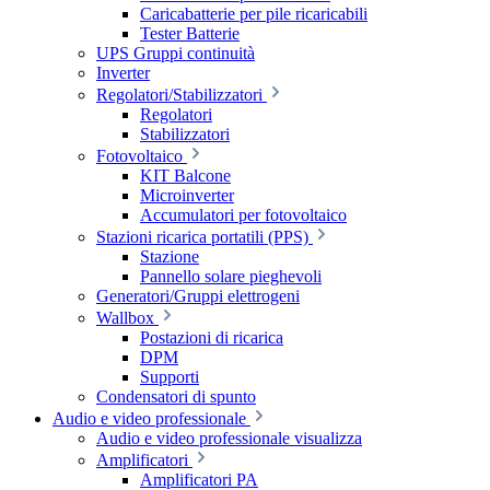
Caricabatterie per pile ricaricabili
Tester Batterie
UPS Gruppi continuità
Inverter
Regolatori/Stabilizzatori
Regolatori
Stabilizzatori
Fotovoltaico
KIT Balcone
Microinverter
Accumulatori per fotovoltaico
Stazioni ricarica portatili (PPS)
Stazione
Pannello solare pieghevoli
Generatori/Gruppi elettrogeni
Wallbox
Postazioni di ricarica
DPM
Supporti
Condensatori di spunto
Audio e video professionale
Audio e video professionale visualizza
Amplificatori
Amplificatori PA