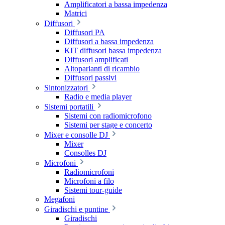
Amplificatori a bassa impedenza
Matrici
Diffusori
Diffusori PA
Diffusori a bassa impedenza
KIT diffusori bassa impedenza
Diffusori amplificati
Altoparlanti di ricambio
Diffusori passivi
Sintonizzatori
Radio e media player
Sistemi portatili
Sistemi con radiomicrofono
Sistemi per stage e concerto
Mixer e consolle DJ
Mixer
Consolles DJ
Microfoni
Radiomicrofoni
Microfoni a filo
Sistemi tour-guide
Megafoni
Giradischi e puntine
Giradischi