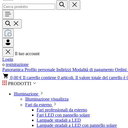
Il tuo account
Login
o
registrazione
Panoramica
Profilo personale
Indirizzi
Modalità di pagamento
Ordini
0,00 €
Il carrello contiene 0 articoli. Il valore totale del carrello è 
PRODOTTI
Illuminazione
Illuminazione visualizza
Fari da esterno
Fari professionali da esterno
Fari LED con pannello solare
Lampade stradali a LED
Lampade stradali a LED con pannello solare