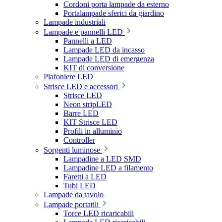
Cordoni porta lampade da esterno
Portalampade sferici da giardino
Lampade industriali
Lampade e pannelli LED
Pannelli a LED
Lampade LED da incasso
Lampade LED di emergenza
KIT di conversione
Plafoniere LED
Strisce LED e accessori
Strisce LED
Neon stripLED
Barre LED
KIT Strisce LED
Profili in alluminio
Controller
Sorgenti luminose
Lampadine a LED SMD
Lampadine LED a filamento
Faretti a LED
Tubi LED
Lampade da tavolo
Lampade portatili
Torce LED ricaricabili