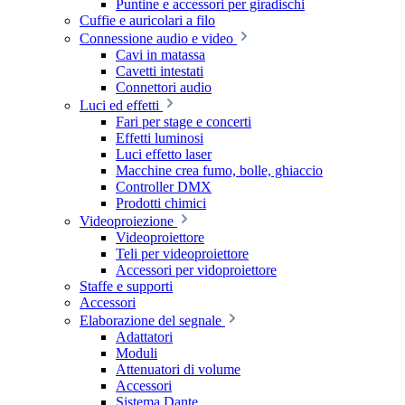
Puntine e accessori per giradischi
Cuffie e auricolari a filo
Connessione audio e video
Cavi in matassa
Cavetti intestati
Connettori audio
Luci ed effetti
Fari per stage e concerti
Effetti luminosi
Luci effetto laser
Macchine crea fumo, bolle, ghiaccio
Controller DMX
Prodotti chimici
Videoproiezione
Videoproiettore
Teli per videoproiettore
Accessori per vidoproiettore
Staffe e supporti
Accessori
Elaborazione del segnale
Adattatori
Moduli
Attenuatori di volume
Accessori
Sistema Dante