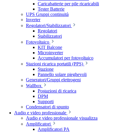
Caricabatterie per pile ricaricabili
Tester Batterie
UPS Gruppi continuità
Inverter
Regolatori/Stabilizzatori
Regolatori
Stabilizzatori
Fotovoltaico
KIT Balcone
Microinverter
Accumulatori per fotovoltaico
Stazioni ricarica portatili (PPS)
Stazione
Pannello solare pieghevoli
Generatori/Gruppi elettrogeni
Wallbox
Postazioni di ricarica
DPM
Supporti
Condensatori di spunto
Audio e video professionale
Audio e video professionale visualizza
Amplificatori
Amplificatori PA