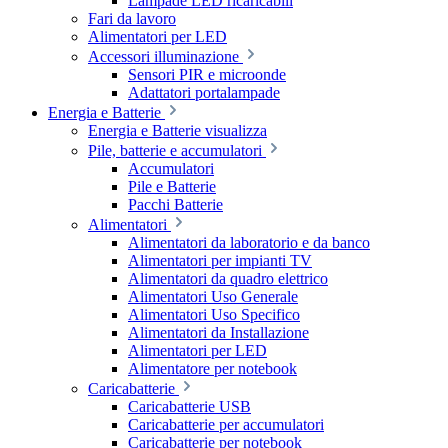
Lampade LED ricaricabili
Fari da lavoro
Alimentatori per LED
Accessori illuminazione
Sensori PIR e microonde
Adattatori portalampade
Energia e Batterie
Energia e Batterie visualizza
Pile, batterie e accumulatori
Accumulatori
Pile e Batterie
Pacchi Batterie
Alimentatori
Alimentatori da laboratorio e da banco
Alimentatori per impianti TV
Alimentatori da quadro elettrico
Alimentatori Uso Generale
Alimentatori Uso Specifico
Alimentatori da Installazione
Alimentatori per LED
Alimentatore per notebook
Caricabatterie
Caricabatterie USB
Caricabatterie per accumulatori
Caricabatterie per notebook