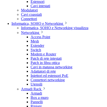
Estensori
Cavi intestati
Modulatori
Cavi coassiali
Connettori
Informatica, SOHO e Networking
Informatica, SOHO e Networking visualizza
Networking
Access Point
Mesh
Extender
Switch
Modem e Router
Patch di rete intestati
Patch in fibra ottica
Cavi in matassa networking
Adattatori di rete
Iniettori ed estensori PoE
Connettori networking
Utensili
Armadi Rack
Armadi
Box a muro
Pannelli
Ripiani