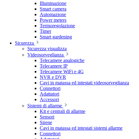
Illuminazione
Smart camera
Automazione
Power meters
Termoregolazione
Timer
Smart gardening
Sicurezza
Sicurezza visualizza
Videosorveglianza
Telecamere analogiche
Telecamere IP
Telecamere WiFi e 4G
NVR e DVR
Cavi in matassa ed intestati videosorveglianza
Connettori
Adattatori
Accessori
Sistemi di allarme
Kit e centrali di allarme
Sensori
Sirene
Cavi in matassa ed intestati sistemi allarme
Connettori