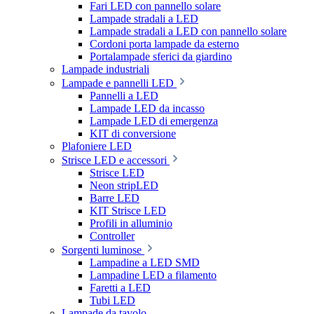
Fari LED con pannello solare
Lampade stradali a LED
Lampade stradali a LED con pannello solare
Cordoni porta lampade da esterno
Portalampade sferici da giardino
Lampade industriali
Lampade e pannelli LED
Pannelli a LED
Lampade LED da incasso
Lampade LED di emergenza
KIT di conversione
Plafoniere LED
Strisce LED e accessori
Strisce LED
Neon stripLED
Barre LED
KIT Strisce LED
Profili in alluminio
Controller
Sorgenti luminose
Lampadine a LED SMD
Lampadine LED a filamento
Faretti a LED
Tubi LED
Lampade da tavolo