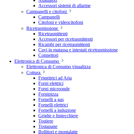
Adattatori
Accessori sistemi di allarme
Campanelli e citofoni
Campanelli
Citofoni e videocitofoni
Ricetrasmissione
Ricetrasmittenti
Accessori per ricetrasmittenti
Ricambi per ricetrasmittenti
Cavi in matassa e intestati ricetrasmissione
Connettori
Elettronica di Consumo
Elettronica di Consumo visualizza
Cottura
Friggitrici ad Aria
Forni elettrici
Forni microonde
Fornipizza
Fornelli a gas
Fornelli elettrici
Fornelli a induzione
Griglie e bistecchiere
Tostiere
Tostapane
Bollitori e montalatte