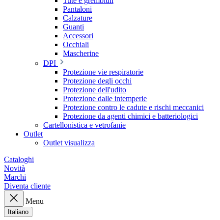
Tute e grembiuli
Pantaloni
Calzature
Guanti
Accessori
Occhiali
Mascherine
DPI
Protezione vie respiratorie
Protezione degli occhi
Protezione dell'udito
Protezione dalle intemperie
Protezione contro le cadute e rischi meccanici
Protezione da agenti chimici e batteriologici
Cartellonistica e vetrofanie
Outlet
Outlet visualizza
Cataloghi
Novità
Marchi
Diventa cliente
Menu
Italiano