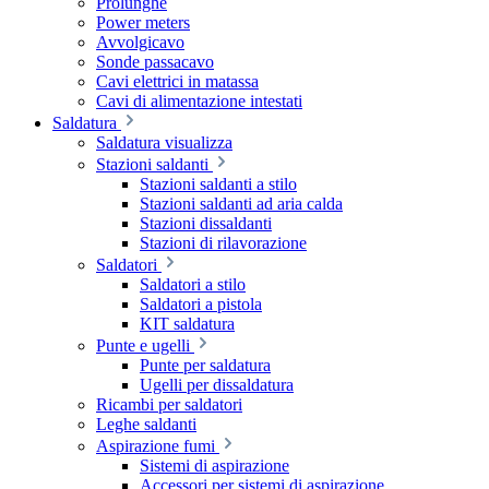
Prolunghe
Power meters
Avvolgicavo
Sonde passacavo
Cavi elettrici in matassa
Cavi di alimentazione intestati
Saldatura
Saldatura visualizza
Stazioni saldanti
Stazioni saldanti a stilo
Stazioni saldanti ad aria calda
Stazioni dissaldanti
Stazioni di rilavorazione
Saldatori
Saldatori a stilo
Saldatori a pistola
KIT saldatura
Punte e ugelli
Punte per saldatura
Ugelli per dissaldatura
Ricambi per saldatori
Leghe saldanti
Aspirazione fumi
Sistemi di aspirazione
Accessori per sistemi di aspirazione