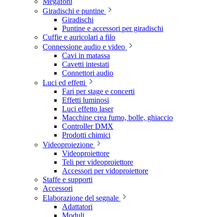
Megafoni
Giradischi e puntine
Giradischi
Puntine e accessori per giradischi
Cuffie e auricolari a filo
Connessione audio e video
Cavi in matassa
Cavetti intestati
Connettori audio
Luci ed effetti
Fari per stage e concerti
Effetti luminosi
Luci effetto laser
Macchine crea fumo, bolle, ghiaccio
Controller DMX
Prodotti chimici
Videoproiezione
Videoproiettore
Teli per videoproiettore
Accessori per vidoproiettore
Staffe e supporti
Accessori
Elaborazione del segnale
Adattatori
Moduli