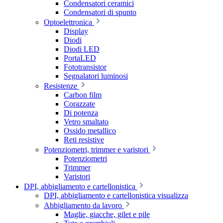
Condensatori ceramici
Condensatori di spunto
Optoelettronica
Display
Diodi
Diodi LED
PortaLED
Fototransistor
Segnalatori luminosi
Resistenze
Carbon film
Corazzate
Di potenza
Vetro smaltato
Ossido metallico
Reti resistive
Potenziometri, trimmer e varistori
Potenziometri
Trimmer
Varistori
DPI, abbigliamento e cartellonistica
DPI, abbigliamento e cartellonistica visualizza
Abbigliamento da lavoro
Maglie, giacche, gilet e pile