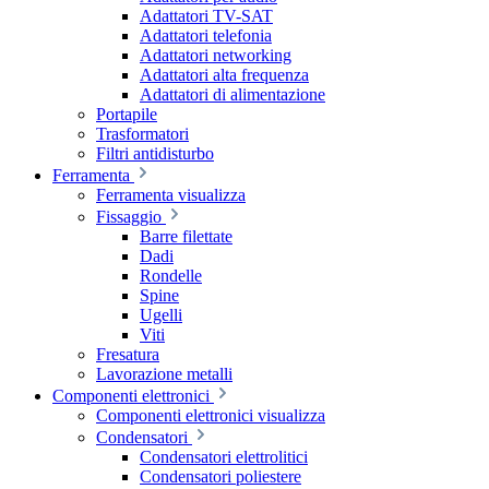
Adattatori TV-SAT
Adattatori telefonia
Adattatori networking
Adattatori alta frequenza
Adattatori di alimentazione
Portapile
Trasformatori
Filtri antidisturbo
Ferramenta
Ferramenta visualizza
Fissaggio
Barre filettate
Dadi
Rondelle
Spine
Ugelli
Viti
Fresatura
Lavorazione metalli
Componenti elettronici
Componenti elettronici visualizza
Condensatori
Condensatori elettrolitici
Condensatori poliestere