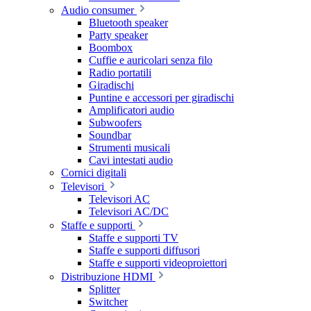
Audio consumer
Bluetooth speaker
Party speaker
Boombox
Cuffie e auricolari senza filo
Radio portatili
Giradischi
Puntine e accessori per giradischi
Amplificatori audio
Subwoofers
Soundbar
Strumenti musicali
Cavi intestati audio
Cornici digitali
Televisori
Televisori AC
Televisori AC/DC
Staffe e supporti
Staffe e supporti TV
Staffe e supporti diffusori
Staffe e supporti videoproiettori
Distribuzione HDMI
Splitter
Switcher