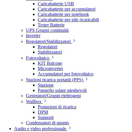
Caricabatterie USB
Caricabatterie per accumulatori
Caricabatterie per notebook
Caricabatterie per pile ricaricabili
Tester Batterie
UPS Gruppi continuità
Inverter
Regolatori/Stabilizzatori
Regolatori
Stabilizzatori
Fotovoltaico
KIT Balcone
Microinverter
Accumulatori per fotovoltaico
Stazioni ricarica portatili (PPS)
Stazione
Pannello solare pieghevoli
Generatori/Gruppi elettrogeni
Wallbox
Postazioni di ricarica
DPM
Supporti
Condensatori di spunto
Audio e video professionale