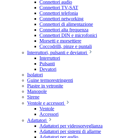
Connettori audio
Connettori TV-SAT
Connettori telefonia
Connettori networking
Connettori di alimentazione
Connettori alta frequenza
Connettori DIN e microfonici
Morsetti e morsettiere
Coccodrilli, pinze e puntali
Interruttori, pulsanti e deviatori
Interruttori
Pulsanti
Devatori
Isolatori
Guine termorestringenti
Piastre in vetronite
Manopole
Sirene
Ventole e accessori
Ventole
Accessori
Adattatori
Adattatori per videosorveglianza
Adattatori per sistemi di allarme
Adattatori per audio