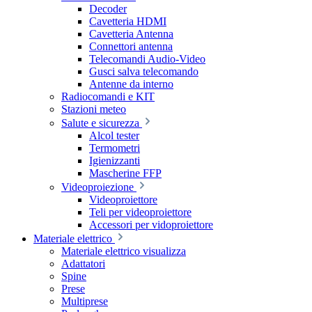
Decoder
Cavetteria HDMI
Cavetteria Antenna
Connettori antenna
Telecomandi Audio-Video
Gusci salva telecomando
Antenne da interno
Radiocomandi e KIT
Stazioni meteo
Salute e sicurezza
Alcol tester
Termometri
Igienizzanti
Mascherine FFP
Videoproiezione
Videoproiettore
Teli per videoproiettore
Accessori per vidoproiettore
Materiale elettrico
Materiale elettrico visualizza
Adattatori
Spine
Prese
Multiprese