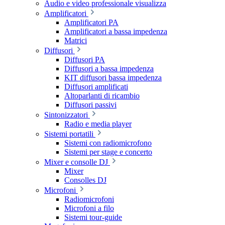
Audio e video professionale visualizza
Amplificatori
Amplificatori PA
Amplificatori a bassa impedenza
Matrici
Diffusori
Diffusori PA
Diffusori a bassa impedenza
KIT diffusori bassa impedenza
Diffusori amplificati
Altoparlanti di ricambio
Diffusori passivi
Sintonizzatori
Radio e media player
Sistemi portatili
Sistemi con radiomicrofono
Sistemi per stage e concerto
Mixer e consolle DJ
Mixer
Consolles DJ
Microfoni
Radiomicrofoni
Microfoni a filo
Sistemi tour-guide