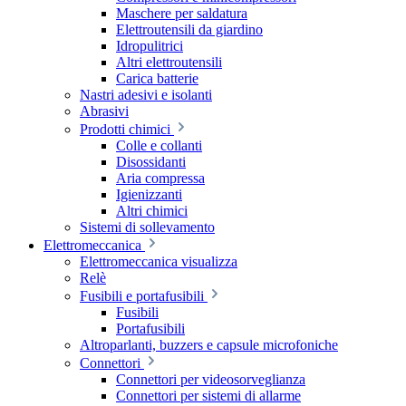
Maschere per saldatura
Elettroutensili da giardino
Idropulitrici
Altri elettroutensili
Carica batterie
Nastri adesivi e isolanti
Abrasivi
Prodotti chimici
Colle e collanti
Disossidanti
Aria compressa
Igienizzanti
Altri chimici
Sistemi di sollevamento
Elettromeccanica
Elettromeccanica visualizza
Relè
Fusibili e portafusibili
Fusibili
Portafusibili
Altroparlanti, buzzers e capsule microfoniche
Connettori
Connettori per videosorveglianza
Connettori per sistemi di allarme