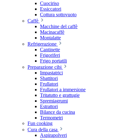
Cuociriso
Essiccatori
Cottura sottovuoto
Caffè
Macchine del caffè
Macinacaffè
Montalatte
Refrigerazione
Cantinette
Frigoriferi
Frigo portatili
Preparazione cibi
Impastatrici
Sbattitori
Frullatori
Frullatori a immersione
Tritatutto e grattugie
Spremiagrumi
Estrattori
Bilance da cucina
Termometri
Fun cooking
Cura della casa
Aspirapolveri