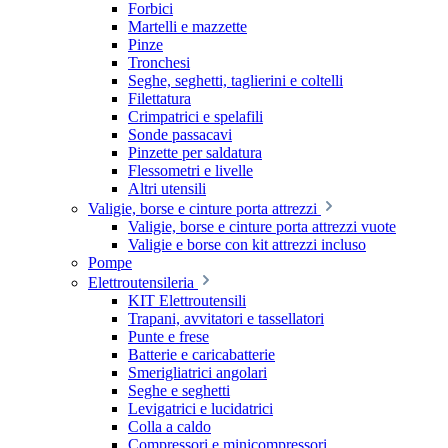
Forbici
Martelli e mazzette
Pinze
Tronchesi
Seghe, seghetti, taglierini e coltelli
Filettatura
Crimpatrici e spelafili
Sonde passacavi
Pinzette per saldatura
Flessometri e livelle
Altri utensili
Valigie, borse e cinture porta attrezzi
Valigie, borse e cinture porta attrezzi vuote
Valigie e borse con kit attrezzi incluso
Pompe
Elettroutensileria
KIT Elettroutensili
Trapani, avvitatori e tassellatori
Punte e frese
Batterie e caricabatterie
Smerigliatrici angolari
Seghe e seghetti
Levigatrici e lucidatrici
Colla a caldo
Compressori e minicompressori