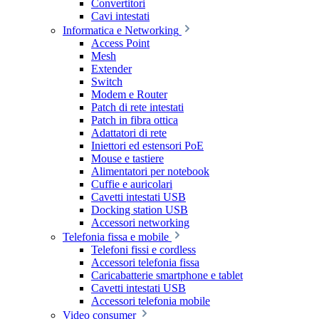
Convertitori
Cavi intestati
Informatica e Networking
Access Point
Mesh
Extender
Switch
Modem e Router
Patch di rete intestati
Patch in fibra ottica
Adattatori di rete
Iniettori ed estensori PoE
Mouse e tastiere
Alimentatori per notebook
Cuffie e auricolari
Cavetti intestati USB
Docking station USB
Accessori networking
Telefonia fissa e mobile
Telefoni fissi e cordless
Accessori telefonia fissa
Caricabatterie smartphone e tablet
Cavetti intestati USB
Accessori telefonia mobile
Video consumer