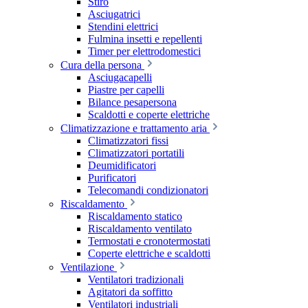
Stiro
Asciugatrici
Stendini elettrici
Fulmina insetti e repellenti
Timer per elettrodomestici
Cura della persona
Asciugacapelli
Piastre per capelli
Bilance pesapersona
Scaldotti e coperte elettriche
Climatizzazione e trattamento aria
Climatizzatori fissi
Climatizzatori portatili
Deumidificatori
Purificatori
Telecomandi condizionatori
Riscaldamento
Riscaldamento statico
Riscaldamento ventilato
Termostati e cronotermostati
Coperte elettriche e scaldotti
Ventilazione
Ventilatori tradizionali
Agitatori da soffitto
Ventilatori industriali