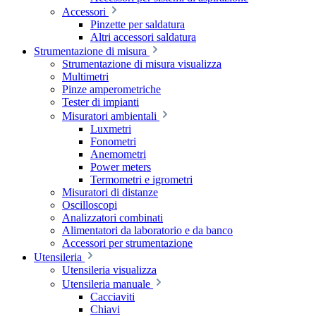
Accessori
Pinzette per saldatura
Altri accessori saldatura
Strumentazione di misura
Strumentazione di misura visualizza
Multimetri
Pinze amperometriche
Tester di impianti
Misuratori ambientali
Luxmetri
Fonometri
Anemometri
Power meters
Termometri e igrometri
Misuratori di distanze
Oscilloscopi
Analizzatori combinati
Alimentatori da laboratorio e da banco
Accessori per strumentazione
Utensileria
Utensileria visualizza
Utensileria manuale
Cacciaviti
Chiavi