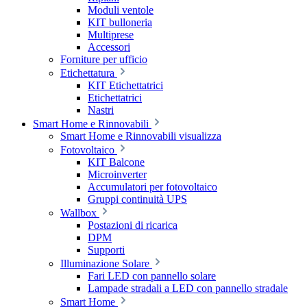
Moduli ventole
KIT bulloneria
Multiprese
Accessori
Forniture per ufficio
Etichettatura
KIT Etichettatrici
Etichettatrici
Nastri
Smart Home e Rinnovabili
Smart Home e Rinnovabili visualizza
Fotovoltaico
KIT Balcone
Microinverter
Accumulatori per fotovoltaico
Gruppi continuità UPS
Wallbox
Postazioni di ricarica
DPM
Supporti
Illuminazione Solare
Fari LED con pannello solare
Lampade stradali a LED con pannello stradale
Smart Home