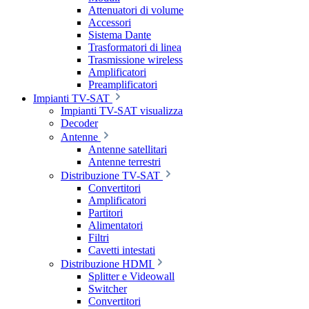
Attenuatori di volume
Accessori
Sistema Dante
Trasformatori di linea
Trasmissione wireless
Amplificatori
Preamplificatori
Impianti TV-SAT
Impianti TV-SAT visualizza
Decoder
Antenne
Antenne satellitari
Antenne terrestri
Distribuzione TV-SAT
Convertitori
Amplificatori
Partitori
Alimentatori
Filtri
Cavetti intestati
Distribuzione HDMI
Splitter e Videowall
Switcher
Convertitori