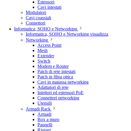
Estensori
Cavi intestati
Modulatori
Cavi coassiali
Connettori
Informatica, SOHO e Networking
Informatica, SOHO e Networking visualizza
Networking
Access Point
Mesh
Extender
Switch
Modem e Router
Patch di rete intestati
Patch in fibra ottica
Cavi in matassa networking
Adattatori di rete
Iniettori ed estensori PoE
Connettori networking
Utensili
Armadi Rack
Armadi
Box a muro
Pannelli
Ripiani