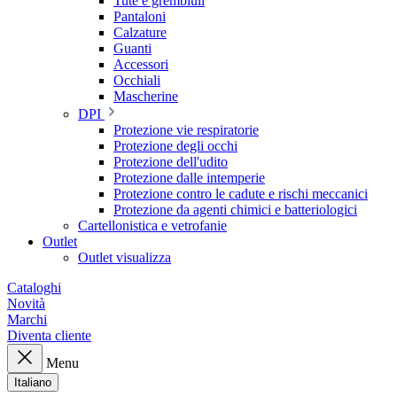
Tute e grembiuli
Pantaloni
Calzature
Guanti
Accessori
Occhiali
Mascherine
DPI
Protezione vie respiratorie
Protezione degli occhi
Protezione dell'udito
Protezione dalle intemperie
Protezione contro le cadute e rischi meccanici
Protezione da agenti chimici e batteriologici
Cartellonistica e vetrofanie
Outlet
Outlet visualizza
Cataloghi
Novità
Marchi
Diventa cliente
Menu
Italiano