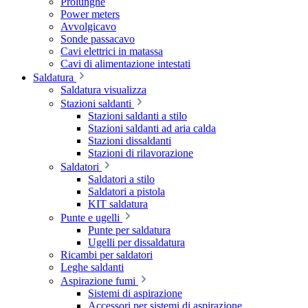
Prolunghe
Power meters
Avvolgicavo
Sonde passacavo
Cavi elettrici in matassa
Cavi di alimentazione intestati
Saldatura
Saldatura visualizza
Stazioni saldanti
Stazioni saldanti a stilo
Stazioni saldanti ad aria calda
Stazioni dissaldanti
Stazioni di rilavorazione
Saldatori
Saldatori a stilo
Saldatori a pistola
KIT saldatura
Punte e ugelli
Punte per saldatura
Ugelli per dissaldatura
Ricambi per saldatori
Leghe saldanti
Aspirazione fumi
Sistemi di aspirazione
Accessori per sistemi di aspirazione