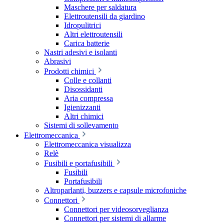
Maschere per saldatura
Elettroutensili da giardino
Idropulitrici
Altri elettroutensili
Carica batterie
Nastri adesivi e isolanti
Abrasivi
Prodotti chimici
Colle e collanti
Disossidanti
Aria compressa
Igienizzanti
Altri chimici
Sistemi di sollevamento
Elettromeccanica
Elettromeccanica visualizza
Relè
Fusibili e portafusibili
Fusibili
Portafusibili
Altroparlanti, buzzers e capsule microfoniche
Connettori
Connettori per videosorveglianza
Connettori per sistemi di allarme