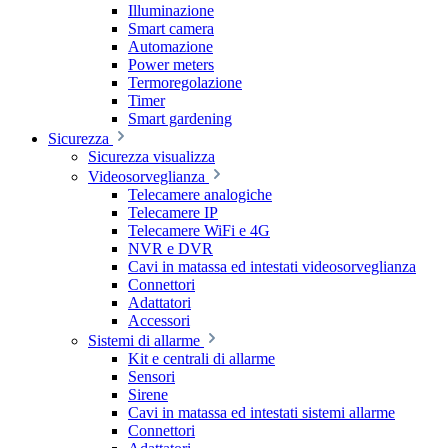
Illuminazione
Smart camera
Automazione
Power meters
Termoregolazione
Timer
Smart gardening
Sicurezza
Sicurezza visualizza
Videosorveglianza
Telecamere analogiche
Telecamere IP
Telecamere WiFi e 4G
NVR e DVR
Cavi in matassa ed intestati videosorveglianza
Connettori
Adattatori
Accessori
Sistemi di allarme
Kit e centrali di allarme
Sensori
Sirene
Cavi in matassa ed intestati sistemi allarme
Connettori