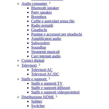
Audio consumer
Bluetooth speaker
Party speaker
Boombox
Cuffie e auricolari senza filo
Radio portatili
Giradischi
Puntine e accessori per giradischi
Amplificatori audio
Subwoofers
Soundbar
Strumenti musicali
Cavi intestati audio
Cornici digitali
Televisori
Televisori AC
Televisori AC/DC
Staffe e supporti
Staffe e supporti TV
Staffe e supporti diffusori
Staffe e supporti videoproiettori
Distribuzione HDMI
Splitter
Switcher