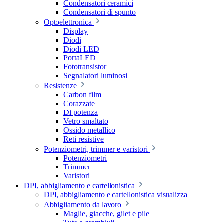
Condensatori ceramici
Condensatori di spunto
Optoelettronica
Display
Diodi
Diodi LED
PortaLED
Fototransistor
Segnalatori luminosi
Resistenze
Carbon film
Corazzate
Di potenza
Vetro smaltato
Ossido metallico
Reti resistive
Potenziometri, trimmer e varistori
Potenziometri
Trimmer
Varistori
DPI, abbigliamento e cartellonistica
DPI, abbigliamento e cartellonistica visualizza
Abbigliamento da lavoro
Maglie, giacche, gilet e pile