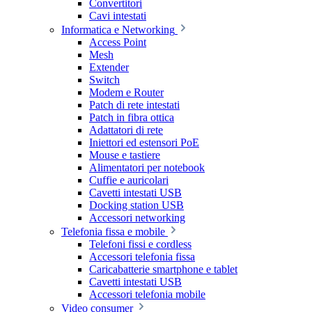
Convertitori
Cavi intestati
Informatica e Networking
Access Point
Mesh
Extender
Switch
Modem e Router
Patch di rete intestati
Patch in fibra ottica
Adattatori di rete
Iniettori ed estensori PoE
Mouse e tastiere
Alimentatori per notebook
Cuffie e auricolari
Cavetti intestati USB
Docking station USB
Accessori networking
Telefonia fissa e mobile
Telefoni fissi e cordless
Accessori telefonia fissa
Caricabatterie smartphone e tablet
Cavetti intestati USB
Accessori telefonia mobile
Video consumer