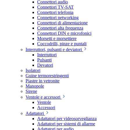
Connettori audio
Connettori TV-SAT
Connettori telefonia
Connettori networking
Connettori di alimentazione
Connettori alta frequenza
Connettori DIN e microfonici
Morsetti e morsettiere
Coccodrilli, pinze e puntali
Interruttori, pulsanti e deviatori
Interruttori
Pulsanti
Devatori
Isolatori
Guine termorestringenti
Piastre in vetronite
Manopole
Sirene
Ventole e accessori
Ventole
Accessori
Adattatori
Adattatori per videosorveglianza
Adattatori per sistemi di allarme
Adattatori per audio