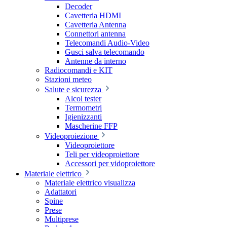
Decoder
Cavetteria HDMI
Cavetteria Antenna
Connettori antenna
Telecomandi Audio-Video
Gusci salva telecomando
Antenne da interno
Radiocomandi e KIT
Stazioni meteo
Salute e sicurezza
Alcol tester
Termometri
Igienizzanti
Mascherine FFP
Videoproiezione
Videoproiettore
Teli per videoproiettore
Accessori per vidoproiettore
Materiale elettrico
Materiale elettrico visualizza
Adattatori
Spine
Prese
Multiprese