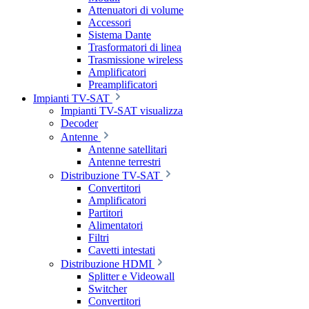
Attenuatori di volume
Accessori
Sistema Dante
Trasformatori di linea
Trasmissione wireless
Amplificatori
Preamplificatori
Impianti TV-SAT
Impianti TV-SAT visualizza
Decoder
Antenne
Antenne satellitari
Antenne terrestri
Distribuzione TV-SAT
Convertitori
Amplificatori
Partitori
Alimentatori
Filtri
Cavetti intestati
Distribuzione HDMI
Splitter e Videowall
Switcher
Convertitori