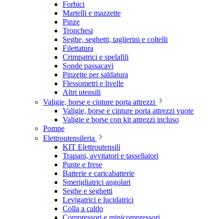
Forbici
Martelli e mazzette
Pinze
Tronchesi
Seghe, seghetti, taglierini e coltelli
Filettatura
Crimpatrici e spelafili
Sonde passacavi
Pinzette per saldatura
Flessometri e livelle
Altri utensili
Valigie, borse e cinture porta attrezzi
Valigie, borse e cinture porta attrezzi vuote
Valigie e borse con kit attrezzi incluso
Pompe
Elettroutensileria
KIT Elettroutensili
Trapani, avvitatori e tassellatori
Punte e frese
Batterie e caricabatterie
Smerigliatrici angolari
Seghe e seghetti
Levigatrici e lucidatrici
Colla a caldo
Compressori e minicompressori