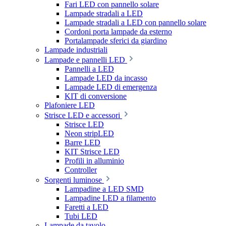
Fari LED con pannello solare
Lampade stradali a LED
Lampade stradali a LED con pannello solare
Cordoni porta lampade da esterno
Portalampade sferici da giardino
Lampade industriali
Lampade e pannelli LED
Pannelli a LED
Lampade LED da incasso
Lampade LED di emergenza
KIT di conversione
Plafoniere LED
Strisce LED e accessori
Strisce LED
Neon stripLED
Barre LED
KIT Strisce LED
Profili in alluminio
Controller
Sorgenti luminose
Lampadine a LED SMD
Lampadine LED a filamento
Faretti a LED
Tubi LED
Lampade da tavolo