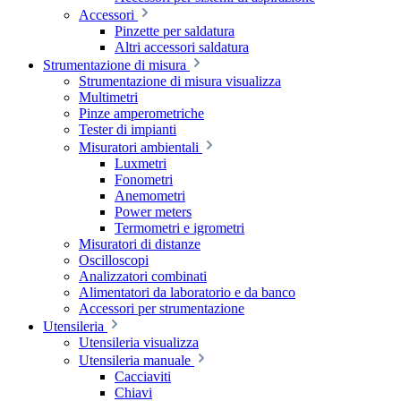
Accessori
Pinzette per saldatura
Altri accessori saldatura
Strumentazione di misura
Strumentazione di misura visualizza
Multimetri
Pinze amperometriche
Tester di impianti
Misuratori ambientali
Luxmetri
Fonometri
Anemometri
Power meters
Termometri e igrometri
Misuratori di distanze
Oscilloscopi
Analizzatori combinati
Alimentatori da laboratorio e da banco
Accessori per strumentazione
Utensileria
Utensileria visualizza
Utensileria manuale
Cacciaviti
Chiavi