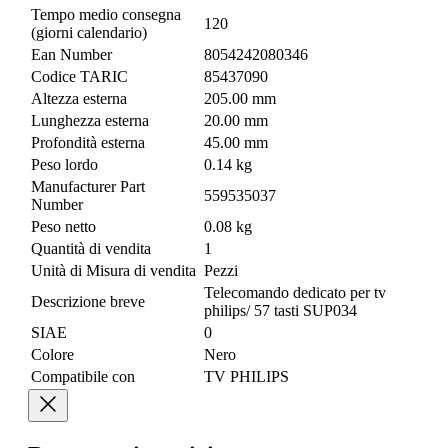
Tempo medio consegna
120
(giorni calendario)
Ean Number
8054242080346
Codice TARIC
85437090
Altezza esterna
205.00 mm
Lunghezza esterna
20.00 mm
Profondità esterna
45.00 mm
Peso lordo
0.14 kg
Manufacturer Part
559535037
Number
Peso netto
0.08 kg
Quantità di vendita
1
Unità di Misura di vendita
Pezzi
Telecomando dedicato per tv
Descrizione breve
philips/ 57 tasti SUP034
SIAE
0
Colore
Nero
Compatibile con
TV PHILIPS