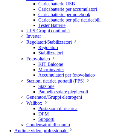
Caricabatterie USB
Caricabatterie per accumulatori
Caricabatterie per notebook
Caricabatterie per pile ricaricabili
Tester Batterie
UPS Gruppi continuità
Inverter
Regolatori/Stabilizzatori
Regolatori
Stabilizzatori
Fotovoltaico
KIT Balcone
Microinverter
Accumulatori per fotovoltaico
Stazioni ricarica portatili (PPS)
Stazione
Pannello solare pieghevoli
Generatori/Gruppi elettrogeni
Wallbox
Postazioni di ricarica
DPM
Supporti
Condensatori di spunto
Audio e video professionale