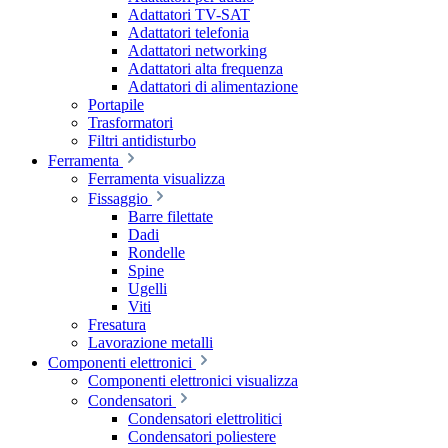
Adattatori TV-SAT
Adattatori telefonia
Adattatori networking
Adattatori alta frequenza
Adattatori di alimentazione
Portapile
Trasformatori
Filtri antidisturbo
Ferramenta
Ferramenta visualizza
Fissaggio
Barre filettate
Dadi
Rondelle
Spine
Ugelli
Viti
Fresatura
Lavorazione metalli
Componenti elettronici
Componenti elettronici visualizza
Condensatori
Condensatori elettrolitici
Condensatori poliestere