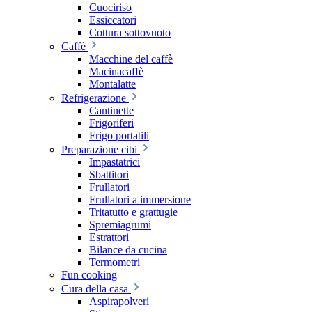
Cuociriso
Essiccatori
Cottura sottovuoto
Caffè
Macchine del caffè
Macinacaffè
Montalatte
Refrigerazione
Cantinette
Frigoriferi
Frigo portatili
Preparazione cibi
Impastatrici
Sbattitori
Frullatori
Frullatori a immersione
Tritatutto e grattugie
Spremiagrumi
Estrattori
Bilance da cucina
Termometri
Fun cooking
Cura della casa
Aspirapolveri