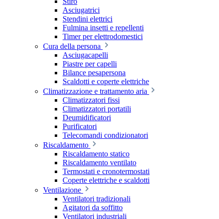
Stiro
Asciugatrici
Stendini elettrici
Fulmina insetti e repellenti
Timer per elettrodomestici
Cura della persona
Asciugacapelli
Piastre per capelli
Bilance pesapersona
Scaldotti e coperte elettriche
Climatizzazione e trattamento aria
Climatizzatori fissi
Climatizzatori portatili
Deumidificatori
Purificatori
Telecomandi condizionatori
Riscaldamento
Riscaldamento statico
Riscaldamento ventilato
Termostati e cronotermostati
Coperte elettriche e scaldotti
Ventilazione
Ventilatori tradizionali
Agitatori da soffitto
Ventilatori industriali