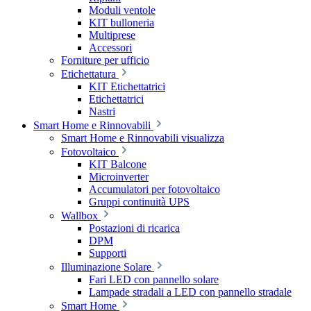
Moduli ventole
KIT bulloneria
Multiprese
Accessori
Forniture per ufficio
Etichettatura
KIT Etichettatrici
Etichettatrici
Nastri
Smart Home e Rinnovabili
Smart Home e Rinnovabili visualizza
Fotovoltaico
KIT Balcone
Microinverter
Accumulatori per fotovoltaico
Gruppi continuità UPS
Wallbox
Postazioni di ricarica
DPM
Supporti
Illuminazione Solare
Fari LED con pannello solare
Lampade stradali a LED con pannello stradale
Smart Home