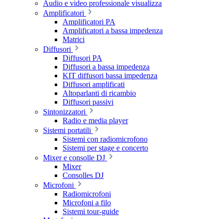
Audio e video professionale visualizza
Amplificatori
Amplificatori PA
Amplificatori a bassa impedenza
Matrici
Diffusori
Diffusori PA
Diffusori a bassa impedenza
KIT diffusori bassa impedenza
Diffusori amplificati
Altoparlanti di ricambio
Diffusori passivi
Sintonizzatori
Radio e media player
Sistemi portatili
Sistemi con radiomicrofono
Sistemi per stage e concerto
Mixer e consolle DJ
Mixer
Consolles DJ
Microfoni
Radiomicrofoni
Microfoni a filo
Sistemi tour-guide