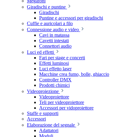
Megafoni
Giradischi e puntine
Giradischi
Puntine e accessori per giradischi
Cuffie e auricolari a filo
Connessione audio e video
Cavi in matassa
Cavetti intestati
Connettori audio
Luci ed effetti
Fari per stage e concerti
Effetti luminosi
Luci effetto laser
Macchine crea fumo, bolle, ghiaccio
Controller DMX
Prodotti chimici
Videoproiezione
Videoproiettore
Teli per videoproiettore
Accessori per vidoproiettore
Staffe e supporti
Accessori
Elaborazione del segnale
Adattatori
Moduli