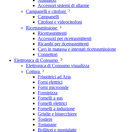
Adattatori
Accessori sistemi di allarme
Campanelli e citofoni
Campanelli
Citofoni e videocitofoni
Ricetrasmissione
Ricetrasmittenti
Accessori per ricetrasmittenti
Ricambi per ricetrasmittenti
Cavi in matassa e intestati ricetrasmissione
Connettori
Elettronica di Consumo
Elettronica di Consumo visualizza
Cottura
Friggitrici ad Aria
Forni elettrici
Forni microonde
Fornipizza
Fornelli a gas
Fornelli elettrici
Fornelli a induzione
Griglie e bistecchiere
Tostiere
Tostapane
Bollitori e montalatte