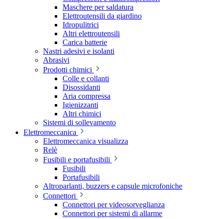
Maschere per saldatura
Elettroutensili da giardino
Idropulitrici
Altri elettroutensili
Carica batterie
Nastri adesivi e isolanti
Abrasivi
Prodotti chimici
Colle e collanti
Disossidanti
Aria compressa
Igienizzanti
Altri chimici
Sistemi di sollevamento
Elettromeccanica
Elettromeccanica visualizza
Relè
Fusibili e portafusibili
Fusibili
Portafusibili
Altroparlanti, buzzers e capsule microfoniche
Connettori
Connettori per videosorveglianza
Connettori per sistemi di allarme