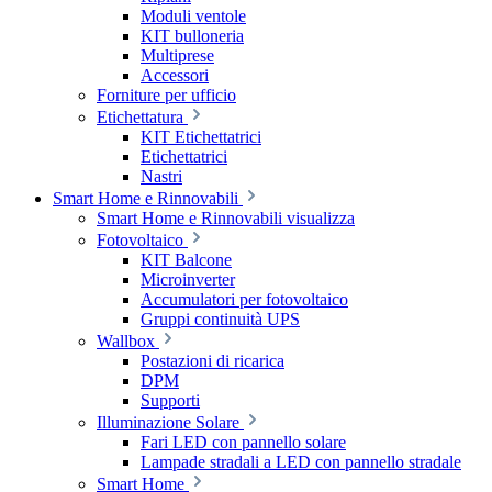
Moduli ventole
KIT bulloneria
Multiprese
Accessori
Forniture per ufficio
Etichettatura
KIT Etichettatrici
Etichettatrici
Nastri
Smart Home e Rinnovabili
Smart Home e Rinnovabili visualizza
Fotovoltaico
KIT Balcone
Microinverter
Accumulatori per fotovoltaico
Gruppi continuità UPS
Wallbox
Postazioni di ricarica
DPM
Supporti
Illuminazione Solare
Fari LED con pannello solare
Lampade stradali a LED con pannello stradale
Smart Home