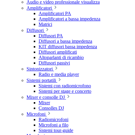
Audio e video professionale visualizza
Amplificatori
Amplificatori PA
Amplificatori a bassa impedenza
Matrici
Diffusori
Diffusori PA
Diffusori a bassa impedenza
KIT diffusori bassa impedenza
Diffusori amplificati
Altoparlanti di ricambio
Diffusori passivi
Sintonizzatori
Radio e media player
Sistemi portatili
Sistemi con radiomicrofono
Sistemi per stage e concerto
Mixer e consolle DJ
Mixer
Consolles DJ
Microfoni
Radiomicrofoni
Microfoni a filo
Sistemi tour-guide