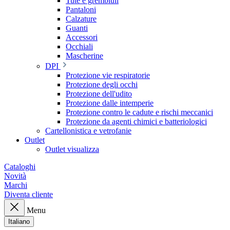
Tute e grembiuli
Pantaloni
Calzature
Guanti
Accessori
Occhiali
Mascherine
DPI
Protezione vie respiratorie
Protezione degli occhi
Protezione dell'udito
Protezione dalle intemperie
Protezione contro le cadute e rischi meccanici
Protezione da agenti chimici e batteriologici
Cartellonistica e vetrofanie
Outlet
Outlet visualizza
Cataloghi
Novità
Marchi
Diventa cliente
Menu
Italiano