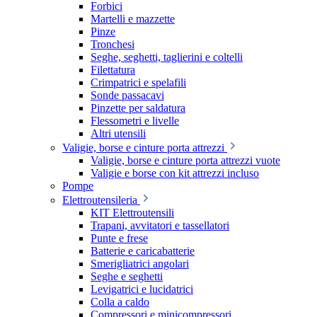
Forbici
Martelli e mazzette
Pinze
Tronchesi
Seghe, seghetti, taglierini e coltelli
Filettatura
Crimpatrici e spelafili
Sonde passacavi
Pinzette per saldatura
Flessometri e livelle
Altri utensili
Valigie, borse e cinture porta attrezzi
Valigie, borse e cinture porta attrezzi vuote
Valigie e borse con kit attrezzi incluso
Pompe
Elettroutensileria
KIT Elettroutensili
Trapani, avvitatori e tassellatori
Punte e frese
Batterie e caricabatterie
Smerigliatrici angolari
Seghe e seghetti
Levigatrici e lucidatrici
Colla a caldo
Compressori e minicompressori