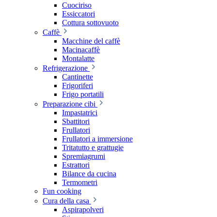
Cuociriso
Essiccatori
Cottura sottovuoto
Caffè
Macchine del caffè
Macinacaffè
Montalatte
Refrigerazione
Cantinette
Frigoriferi
Frigo portatili
Preparazione cibi
Impastatrici
Sbattitori
Frullatori
Frullatori a immersione
Tritatutto e grattugie
Spremiagrumi
Estrattori
Bilance da cucina
Termometri
Fun cooking
Cura della casa
Aspirapolveri