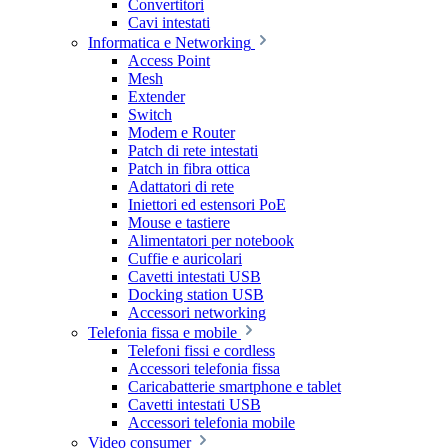
Convertitori
Cavi intestati
Informatica e Networking
Access Point
Mesh
Extender
Switch
Modem e Router
Patch di rete intestati
Patch in fibra ottica
Adattatori di rete
Iniettori ed estensori PoE
Mouse e tastiere
Alimentatori per notebook
Cuffie e auricolari
Cavetti intestati USB
Docking station USB
Accessori networking
Telefonia fissa e mobile
Telefoni fissi e cordless
Accessori telefonia fissa
Caricabatterie smartphone e tablet
Cavetti intestati USB
Accessori telefonia mobile
Video consumer