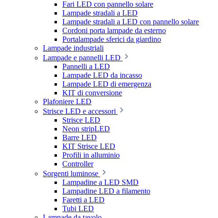
Fari LED con pannello solare
Lampade stradali a LED
Lampade stradali a LED con pannello solare
Cordoni porta lampade da esterno
Portalampade sferici da giardino
Lampade industriali
Lampade e pannelli LED
Pannelli a LED
Lampade LED da incasso
Lampade LED di emergenza
KIT di conversione
Plafoniere LED
Strisce LED e accessori
Strisce LED
Neon stripLED
Barre LED
KIT Strisce LED
Profili in alluminio
Controller
Sorgenti luminose
Lampadine a LED SMD
Lampadine LED a filamento
Faretti a LED
Tubi LED
Lampade da tavolo