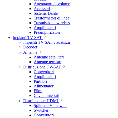
Attenuatori di volume
Accessori
Sistema Dante
Trasformatori di linea
Trasmissione wireless
Amplificatori
Preamplificatori
Impianti TV-SAT
Impianti TV-SAT visualizza
Decoder
Antenne
Antenne satellitari
Antenne terrestri
Distribuzione TV-SAT
Convertitori
Amplificatori
Partitori
Alimentatori
Filtri
Cavetti intestati
Distribuzione HDMI
Splitter e Videowall
Switcher
Convertitori