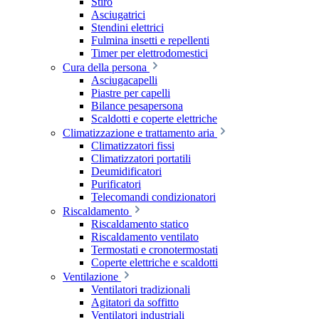
Stiro
Asciugatrici
Stendini elettrici
Fulmina insetti e repellenti
Timer per elettrodomestici
Cura della persona
Asciugacapelli
Piastre per capelli
Bilance pesapersona
Scaldotti e coperte elettriche
Climatizzazione e trattamento aria
Climatizzatori fissi
Climatizzatori portatili
Deumidificatori
Purificatori
Telecomandi condizionatori
Riscaldamento
Riscaldamento statico
Riscaldamento ventilato
Termostati e cronotermostati
Coperte elettriche e scaldotti
Ventilazione
Ventilatori tradizionali
Agitatori da soffitto
Ventilatori industriali