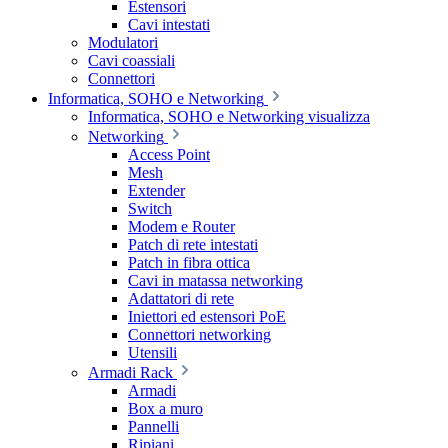
Estensori
Cavi intestati
Modulatori
Cavi coassiali
Connettori
Informatica, SOHO e Networking
Informatica, SOHO e Networking visualizza
Networking
Access Point
Mesh
Extender
Switch
Modem e Router
Patch di rete intestati
Patch in fibra ottica
Cavi in matassa networking
Adattatori di rete
Iniettori ed estensori PoE
Connettori networking
Utensili
Armadi Rack
Armadi
Box a muro
Pannelli
Ripiani