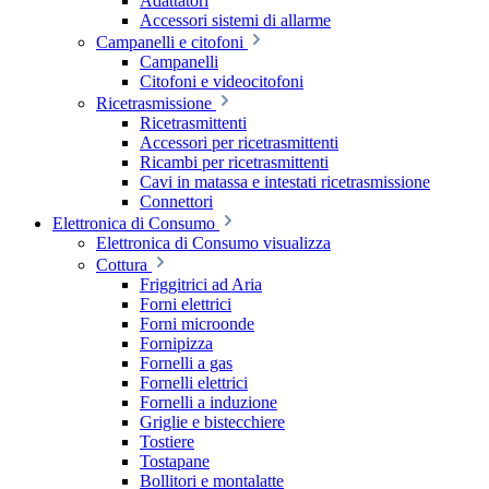
Adattatori
Accessori sistemi di allarme
Campanelli e citofoni
Campanelli
Citofoni e videocitofoni
Ricetrasmissione
Ricetrasmittenti
Accessori per ricetrasmittenti
Ricambi per ricetrasmittenti
Cavi in matassa e intestati ricetrasmissione
Connettori
Elettronica di Consumo
Elettronica di Consumo visualizza
Cottura
Friggitrici ad Aria
Forni elettrici
Forni microonde
Fornipizza
Fornelli a gas
Fornelli elettrici
Fornelli a induzione
Griglie e bistecchiere
Tostiere
Tostapane
Bollitori e montalatte