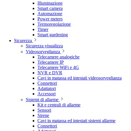
Illuminazione
Smart camera
Automazione
Power meters
Termoregolazione
Timer
Smart gardening
Sicurezza
Sicurezza visualizza
Videosorveglianza
Telecamere analogiche
Telecamere IP
Telecamere WiFi e 4G
NVR e DVR
Cavi in matassa ed intestati videosorveglianza
Connettori
Adattatori
Accessori
Sistemi di allarme
Kit e centrali di allarme
Sensori
Sirene
Cavi in matassa ed intestati sistemi allarme
Connettori