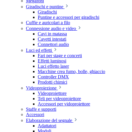
Megafoni
Giradischi e puntine
Giradischi
Puntine e accessori per giradischi
Cuffie e auricolari a filo
Connessione audio e video
Cavi in matassa
Cavetti intestati
Connettori audio
Luci ed effetti
Fari per stage e concerti
Effetti luminosi
Luci effetto laser
Macchine crea fumo, bolle, ghiaccio
Controller DMX
Prodotti chimici
Videoproiezione
Videoproiettore
Teli per videoproiettore
Accessori per vidoproiettore
Staffe e supporti
Accessori
Elaborazione del segnale
Adattatori
Moduli