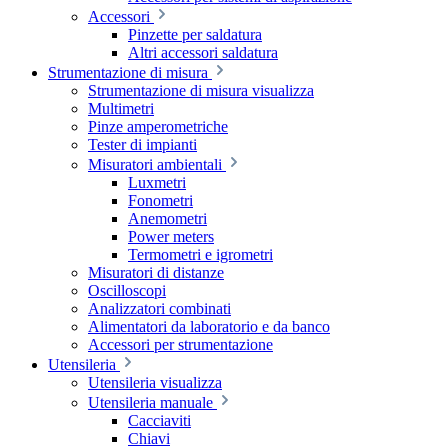
Accessori
Pinzette per saldatura
Altri accessori saldatura
Strumentazione di misura
Strumentazione di misura visualizza
Multimetri
Pinze amperometriche
Tester di impianti
Misuratori ambientali
Luxmetri
Fonometri
Anemometri
Power meters
Termometri e igrometri
Misuratori di distanze
Oscilloscopi
Analizzatori combinati
Alimentatori da laboratorio e da banco
Accessori per strumentazione
Utensileria
Utensileria visualizza
Utensileria manuale
Cacciaviti
Chiavi