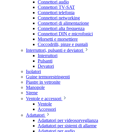
Connettori audio
Connettori TV-SAT
Connettori telefonia
Connettori networking
Connettori di alimentazione
Connettori alta frequenza
Connettori DIN e microfonici
Morsetti e morsettiere
Coccodrilli, pinze e puntali
Interruttori, pulsanti e deviatori
Interruttori
Pulsanti
Devatori
Isolatori
Guine termorestringenti
Piastre in vetronite
Manopole
Sirene
Ventole e accessori
Ventole
Accessori
Adattatori
Adattatori per videosorveglianza
Adattatori per sistemi di allarme
Adattatori per audio