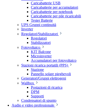
Caricabatterie USB
Caricabatterie per accumulatori
Caricabatterie per notebook
Caricabatterie per pile ricaricabili
Tester Batterie
UPS Gruppi continuità
Inverter
Regolatori/Stabilizzatori
Regolatori
Stabilizzatori
Fotovoltaico
KIT Balcone
Microinverter
Accumulatori per fotovoltaico
Stazioni ricarica portatili (PPS)
Stazione
Pannello solare pieghevoli
Generatori/Gruppi elettrogeni
Wallbox
Postazioni di ricarica
DPM
Supporti
Condensatori di spunto
Audio e video professionale