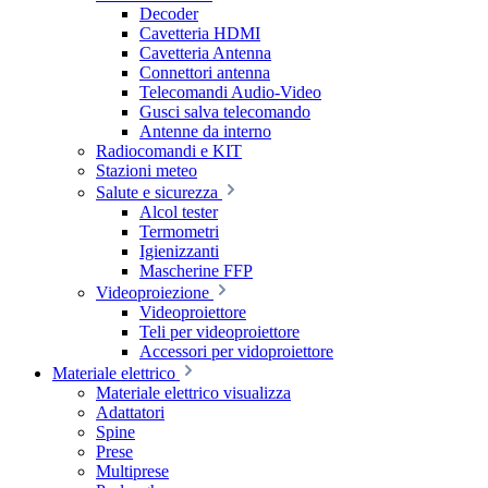
Decoder
Cavetteria HDMI
Cavetteria Antenna
Connettori antenna
Telecomandi Audio-Video
Gusci salva telecomando
Antenne da interno
Radiocomandi e KIT
Stazioni meteo
Salute e sicurezza
Alcol tester
Termometri
Igienizzanti
Mascherine FFP
Videoproiezione
Videoproiettore
Teli per videoproiettore
Accessori per vidoproiettore
Materiale elettrico
Materiale elettrico visualizza
Adattatori
Spine
Prese
Multiprese