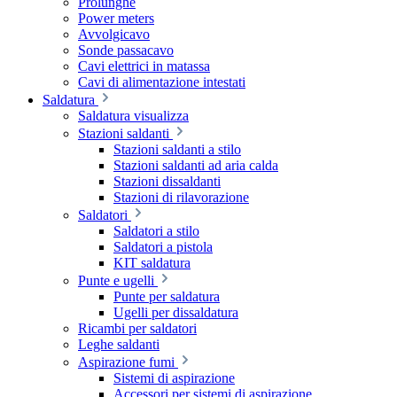
Prolunghe
Power meters
Avvolgicavo
Sonde passacavo
Cavi elettrici in matassa
Cavi di alimentazione intestati
Saldatura
Saldatura visualizza
Stazioni saldanti
Stazioni saldanti a stilo
Stazioni saldanti ad aria calda
Stazioni dissaldanti
Stazioni di rilavorazione
Saldatori
Saldatori a stilo
Saldatori a pistola
KIT saldatura
Punte e ugelli
Punte per saldatura
Ugelli per dissaldatura
Ricambi per saldatori
Leghe saldanti
Aspirazione fumi
Sistemi di aspirazione
Accessori per sistemi di aspirazione