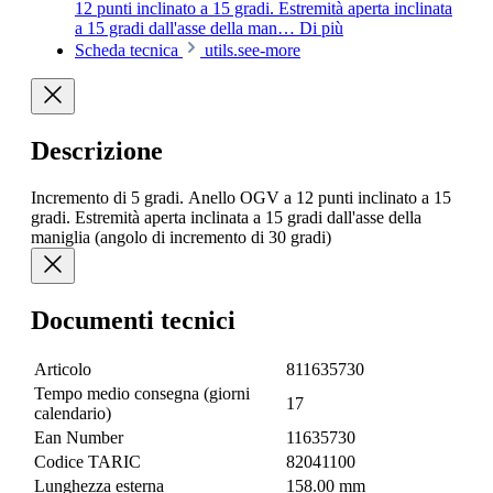
12 punti inclinato a 15 gradi. Estremità aperta inclinata
a 15 gradi dall'asse della man…
Di più
Scheda tecnica
utils.see-more
Descrizione
Incremento di 5 gradi. Anello OGV a 12 punti inclinato a 15
gradi. Estremità aperta inclinata a 15 gradi dall'asse della
maniglia (angolo di incremento di 30 gradi)
Documenti tecnici
Articolo
811635730
Tempo medio consegna (giorni
17
calendario)
Ean Number
11635730
Codice TARIC
82041100
Lunghezza esterna
158.00 mm