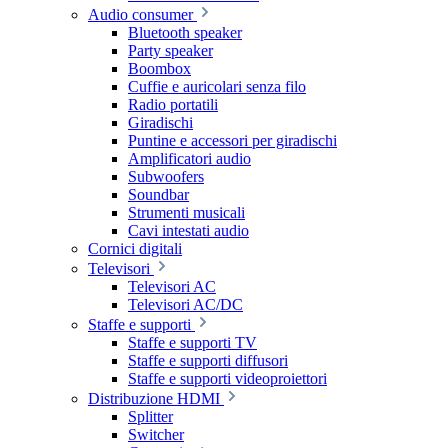
Audio consumer
Bluetooth speaker
Party speaker
Boombox
Cuffie e auricolari senza filo
Radio portatili
Giradischi
Puntine e accessori per giradischi
Amplificatori audio
Subwoofers
Soundbar
Strumenti musicali
Cavi intestati audio
Cornici digitali
Televisori
Televisori AC
Televisori AC/DC
Staffe e supporti
Staffe e supporti TV
Staffe e supporti diffusori
Staffe e supporti videoproiettori
Distribuzione HDMI
Splitter
Switcher