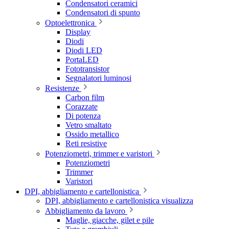
Condensatori ceramici
Condensatori di spunto
Optoelettronica
Display
Diodi
Diodi LED
PortaLED
Fototransistor
Segnalatori luminosi
Resistenze
Carbon film
Corazzate
Di potenza
Vetro smaltato
Ossido metallico
Reti resistive
Potenziometri, trimmer e varistori
Potenziometri
Trimmer
Varistori
DPI, abbigliamento e cartellonistica
DPI, abbigliamento e cartellonistica visualizza
Abbigliamento da lavoro
Maglie, giacche, gilet e pile