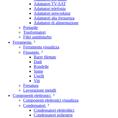
Adattatori TV-SAT
Adattatori telefonia
Adattatori networking
Adattatori alta frequenza
Adattatori di alimentazione
Portapile
Trasformatori
Filtri antidisturbo
Ferramenta
Ferramenta visualizza
Fissaggio
Barre filettate
Dadi
Rondelle
Spine
Ugelli
Viti
Fresatura
Lavorazione metalli
Componenti elettronici
Componenti elettronici visualizza
Condensatori
Condensatori elettrolitici
Condensatori poliestere